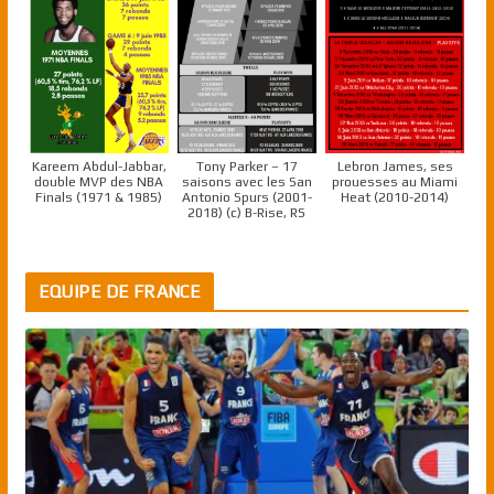
Kareem Abdul-Jabbar,
Tony Parker – 17
Lebron James, ses
double MVP des NBA
saisons avec les San
prouesses au Miami
Finals (1971 & 1985)
Antonio Spurs (2001-
Heat (2010-2014)
2018) (c) B-Rise, RS
EQUIPE DE FRANCE