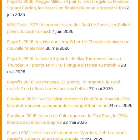
Playoffs 2000 : Reggie Miller, 34 points, s’est régalé au Madison
Square Garden, les Pacers en finale NBA pour la première fois
2
juin 2026
NBA Finals 1979 : le premier sacre des Seattle Sonics, les Bullets
privés du back-to-back
1 juin 2026
Playoffs 2016 : les Warriors empêchent le Thunder de vivre une
nouvelle finale NBA
30 mai 2026
Playoffs 2016 : la folie à 3-points de Klay Thompson face au
Thunder, 41 points et 11/18 à longue distance au match 6
28
mai 2026
Playoffs 2018 : 48 minutes, 35 points, 15 rebonds, le sacré
match 7 de LeBron James face aux Celtics
27 mai 2026
Euroligue 2021 : Vasilije Micic domine le Final Four, Anadolu Efes
Istanbul, nouveau vainqueur de la compétition reine
24 mai 2026
Euroligue 2016 : Nando de Colo règne sur le Final Four, le CSKA
Moscou sacré huit ans après
22 mai 2026
Play-in 2021 : les Lakers éliminent les Warriors, Lebron James
décisif à 3-points et en triple-double
19 mai 2026