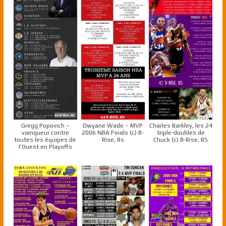
Gregg Popovich –
Dwyane Wade – MVP
Charles Barkley, les 24
vainqueur contre
2006 NBA Finals (c) B-
triple-doubles de
toutes les équipes de
Rise, Rs
Chuck (c) B-Rise, RS
l’Ouest en Playoffs