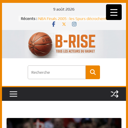
Passer
9 août 2026
au
Rudy Gobert, deuxième Français élu
Récents :
contenu
meilleur défenseur d’une saison NBA
NBA Finals 2005 : les Spurs décrochent
un troisième titre NBA, la rude bataille
face aux Pistons
NBA Finals 2021 : les Bucks et Giannis
Antetokounmpo triomphent, le Greek
Freek élu MVP
Shai Gilgeous-Alexander : son premier
match à plus de 40 points en NBA, le
canadien transcendant face aux Spurs
Pau Gasol dans l’histoire en 2002 :
premier européen sacré Rookie de
l’année