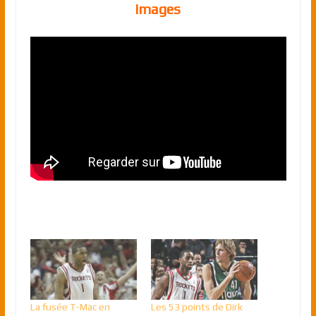
images
La fusée T-Mac en
Les 53 points de Dirk