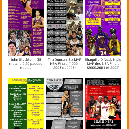
John Stockton – 38
Tim Duncan, 3 x MVP
Shaquille O’Neal, triple
matchs à 20 passes
NBA Finals (1999,
MVP des NBA Finals
et plus
2003 et 2005)
(2000,2001 et 2002)