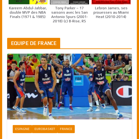
Kareem Abdul-Jabbar,
Tony Parker – 17
Lebron James, ses
double MVP des NBA
saisons avec les San
prouesses au Miami
Finals (1971 & 1985)
Antonio Spurs (2001-
Heat (2010-2014)
2018) (c) B-Rise, RS
EQUIPE DE FRANCE
ESPAGNE
EUROBASKET
FRANCE