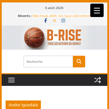
Passer
6 août 2026
au
Récents :
NBA Finals 2005 : les Spurs décrochent
contenu
un troisième titre NBA, la rude bataille
face aux Pistons
NBA Finals 2021 : les Bucks et Giannis
Antetokounmpo triomphent, le Greek
Freek élu MVP
Shai Gilgeous-Alexander : son premier
match à plus de 40 points en NBA, le
canadien transcendant face aux Spurs
Pau Gasol dans l’histoire en 2002 :
premier européen sacré Rookie de
l’année
Rudy Gobert, deuxième Français élu
meilleur défenseur d’une saison NBA
Andre Iguodala