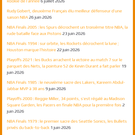
Rookie de l’année
6 juillet 2026
Rudy Gobert, deuxième Français élu meilleur défenseur d’une
saison NBA
26 juin 2026
NBA Finals 2005 : les Spurs décrochent un troisième titre NBA, la
rude bataille face aux Pistons
23 juin 2026
NBA Finals 1994 : sur orbite, les Rockets décrochent la lune ;
Houston marque l’histoire
22 juin 2026
Playoffs 2021 : les Bucks arrachent la victoire au match 7 sur le
parquet des Nets, la pointure 52 de Kevin Durant a fait parler
19
juin 2026
NBA Finals 1985 : le neuvième sacre des Lakers, Kareem Abdul-
Jabbar MVP à 38 ans
9 juin 2026
Playoffs 2000 : Reggie Miller, 34 points, s’est régalé au Madison
Square Garden, les Pacers en finale NBA pour la première fois
2
juin 2026
NBA Finals 1979 : le premier sacre des Seattle Sonics, les Bullets
privés du back-to-back
1 juin 2026