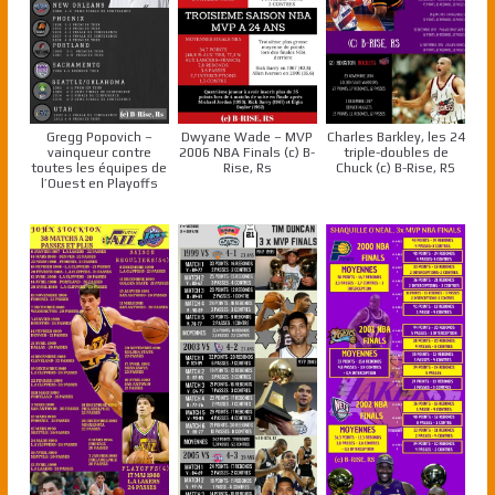
Gregg Popovich –
Dwyane Wade – MVP
Charles Barkley, les 24
vainqueur contre
2006 NBA Finals (c) B-
triple-doubles de
toutes les équipes de
Rise, Rs
Chuck (c) B-Rise, RS
l’Ouest en Playoffs