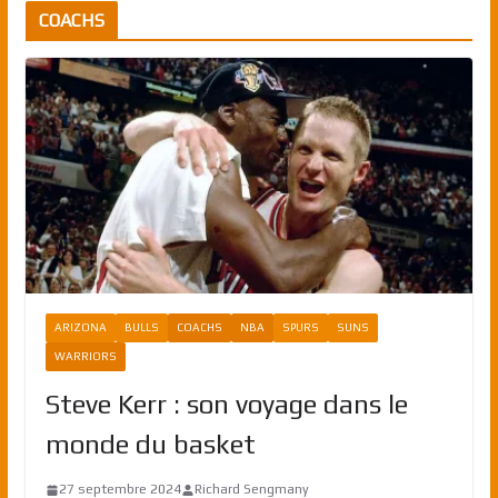
COACHS
ARIZONA
BULLS
COACHS
NBA
SPURS
SUNS
WARRIORS
Steve Kerr : son voyage dans le
monde du basket
27 septembre 2024
Richard Sengmany