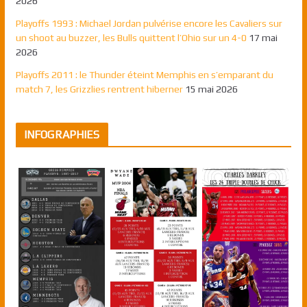
2026
Playoffs 1993 : Michael Jordan pulvérise encore les Cavaliers sur
un shoot au buzzer, les Bulls quittent l’Ohio sur un 4-0
17 mai
2026
Playoffs 2011 : le Thunder éteint Memphis en s’emparant du
match 7, les Grizzlies rentrent hiberner
15 mai 2026
INFOGRAPHIES