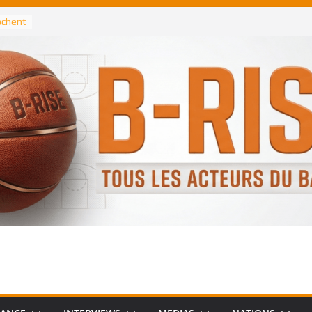
rochent
ataille
annis
 Greek
remier
, le
 Spurs
 :
de
 élu
n NBA