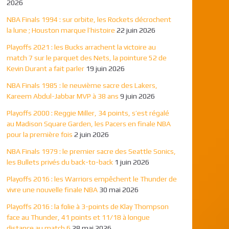
2026
NBA Finals 1994 : sur orbite, les Rockets décrochent
la lune ; Houston marque l’histoire
22 juin 2026
Playoffs 2021 : les Bucks arrachent la victoire au
match 7 sur le parquet des Nets, la pointure 52 de
Kevin Durant a fait parler
19 juin 2026
NBA Finals 1985 : le neuvième sacre des Lakers,
Kareem Abdul-Jabbar MVP à 38 ans
9 juin 2026
Playoffs 2000 : Reggie Miller, 34 points, s’est régalé
au Madison Square Garden, les Pacers en finale NBA
pour la première fois
2 juin 2026
NBA Finals 1979 : le premier sacre des Seattle Sonics,
les Bullets privés du back-to-back
1 juin 2026
Playoffs 2016 : les Warriors empêchent le Thunder de
vivre une nouvelle finale NBA
30 mai 2026
Playoffs 2016 : la folie à 3-points de Klay Thompson
face au Thunder, 41 points et 11/18 à longue
distance au match 6
28 mai 2026