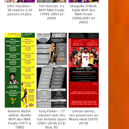
John Stockton –
Tim Duncan, 3 x
Shaquille O’Neal,
38 matchs à 20
MVP NBA Finals
triple MVP des
passes et plus
(1999, 2003 et
NBA Finals
2005)
(2000,2001 et
2002)
Kareem Abdul-
Tony Parker – 17
Lebron James,
Jabbar, double
saisons avec les
ses prouesses au
MVP des NBA
San Antonio Spurs
Miami Heat (2010-
Finals (1971 &
(2001-2018) (c) B-
2014)
1985)
Rise, RS