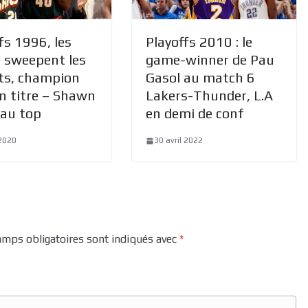
fs 1996, les
Playoffs 2010 : le
s sweepent les
game-winner de Pau
ts, champion
Gasol au match 6
n titre – Shawn
Lakers-Thunder, L.A
au top
en demi de conf
2020
30 avril 2022
amps obligatoires sont indiqués avec
*