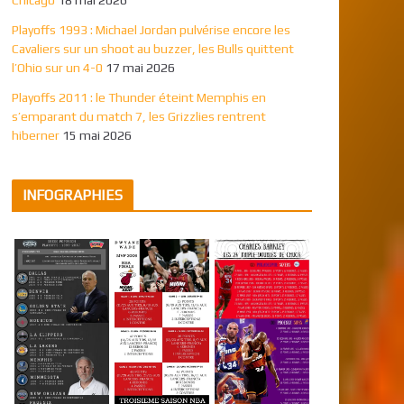
Playoffs 1993 : Michael Jordan pulvérise encore les
Cavaliers sur un shoot au buzzer, les Bulls quittent
l’Ohio sur un 4-0
17 mai 2026
Playoffs 2011 : le Thunder éteint Memphis en
s’emparant du match 7, les Grizzlies rentrent
hiberner
15 mai 2026
INFOGRAPHIES