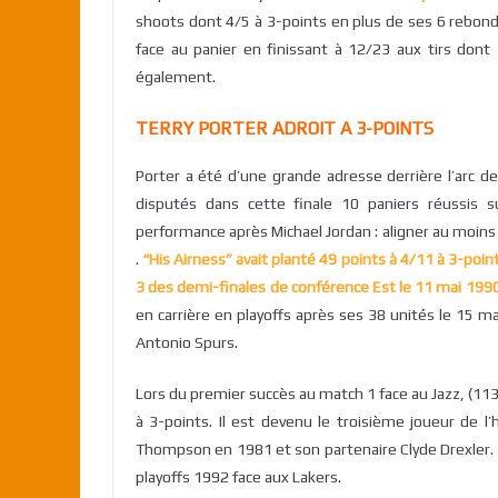
shoots dont 4/5 à 3-points en plus de ses 6 rebonds
face au panier en finissant à 12/23 aux tirs dont
également.
TERRY PORTER ADROIT A 3-POINTS
Porter a été d’une grande adresse derrière l’arc d
disputés dans cette finale 10 paniers réussis su
performance après Michael Jordan : aligner au moins 
.
“His Airness” avait planté 49 points à 4/11 à 3-poin
3 des demi-finales de conférence Est le 11 mai 1990
en carrière en playoffs après ses 38 unités le 15 
Antonio Spurs.
Lors du premier succès au match 1 face au Jazz, (113 
à 3-points. Il est devenu le troisième joueur de 
Thompson en 1981 et son partenaire Clyde Drexler.
playoffs 1992 face aux Lakers.