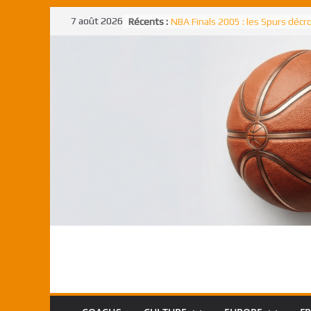
Passer
7 août 2026
Récents :
NBA Finals 2005 : les Spurs déc
au
un troisième titre NBA, la rude b
face aux Pistons
contenu
NBA Finals 2021 : les Bucks et Gi
Antetokounmpo triomphent, le
Freek élu MVP
Shai Gilgeous-Alexander : son p
match à plus de 40 points en NBA
canadien transcendant face aux
Pau Gasol dans l’histoire en 2002
premier européen sacré Rookie 
l’année
Rudy Gobert, deuxième Français
meilleur défenseur d’une saiso