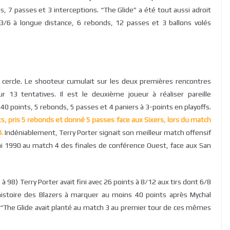
, 7 passes et 3 interceptions. “The Glide” a été tout aussi adroit
 3/6 à longue distance, 6 rebonds, 12 passes et 3 ballons volés
e cercle. Le shooteur cumulait sur les deux premières rencontres
r 13 tentatives. Il est le deuxième joueur à réaliser pareille
40 points, 5 rebonds, 5 passes et 4 paniers à 3-points en playoffs.
ts, pris 5 rebonds et donné 5 passes face aux Sixers, lors du match
.
Indéniablement, Terry Porter signait son meilleur match offensif
mai 1990 au match 4 des finales de conférence Ouest, face aux San
à 98) Terry Porter avait fini avec 26 points à 8/12 aux tirs dont 6/8
l’histoire des Blazers à marquer au moins 40 points après Mychal
 “The Glide avait planté au match 3 au premier tour de ces mêmes