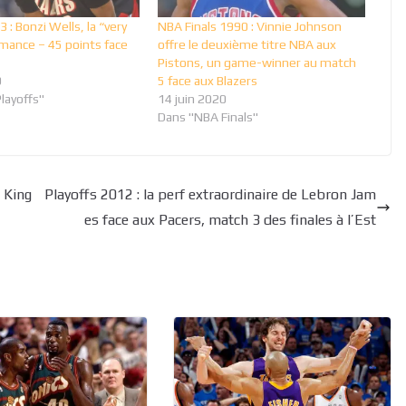
 : Bonzi Wells, la “very
NBA Finals 1990 : Vinnie Johnson
rmance – 45 points face
offre le deuxième titre NBA aux
Pistons, un game-winner au match
9
5 face aux Blazers
layoffs"
14 juin 2020
Dans "NBA Finals"
s King
Playoffs 2012 : la perf extraordinaire de Lebron Jam
es face aux Pacers, match 3 des finales à l’Est