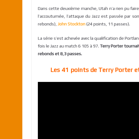
Dans cette deuxième manche, Utah n’a rien pu fair
l’accoutumée, l’attaque du Jazz est passée par so
rebonds),
John Stockton
(24 points, 11 passes).
La série s’est achevée avec la qualification de Portl
fois le Jazz au match 6 105 à 97.
Terry Porter tournai
rebonds et 8,3 passes.
Les 41 points de Terry Porter e