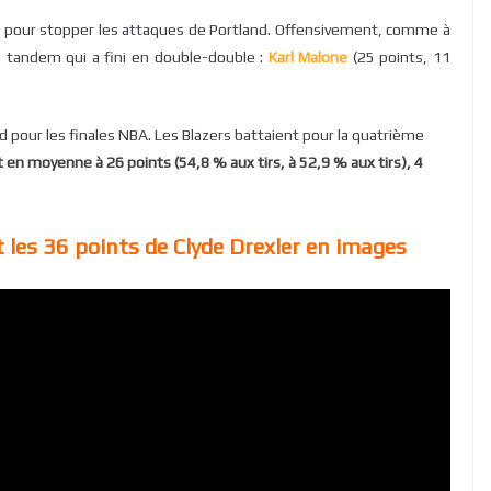
e pour stopper les attaques de Portland. Offensivement, comme à
n tandem qui a fini en double-double :
Karl Malone
(25 points, 11
and pour les finales NBA. Les Blazers battaient pour la quatrième
t en moyenne à 26 points (54,8 % aux tirs, à 52,9 % aux tirs), 4
t les 36 points de Clyde Drexler en images