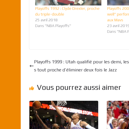
Playoffs 1992 : Clyde Drexler, proche
Playoffs 2003
du triple-double
well” perfo
25 avril 2018
aux Mavs
Dans "NBA Playoffs"
23 avril 201
Dans "NBA P
Playoffs 1999 : Utah qualifié pour les demi, le
s tout proche d’éliminer deux fois le Jazz
Vous pourrez aussi aimer