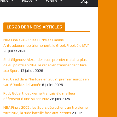
NBA
NCAA
WNBA
LES 20 DERNIERS ARTICLES
NBA Finals 2021 : les Bucks et Giannis
Antetokounmpo triomphent, le Greek Freek élu MVP
20 juillet 2026
Shai Gilgeous-Alexander : son premier match à plus
de 40 points en NBA, le canadien transcendant face
aux Spurs
13 juillet 2026
Pau Gasol dans l’histoire en 2002 : premier européen
sacré Rookie de l’année
6 juillet 2026
Rudy Gobert, deuxième Français élu meilleur
défenseur d’une saison NBA
26 juin 2026
NBA Finals 2005 : les Spurs décrochent un troisième
titre NBA, la rude bataille face aux Pistons
23 juin