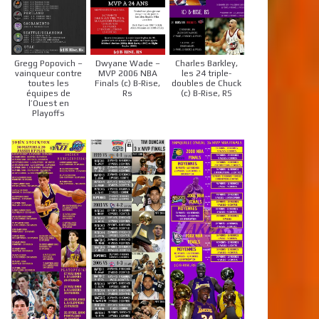
Gregg Popovich –
Dwyane Wade –
Charles Barkley,
vainqueur contre
MVP 2006 NBA
les 24 triple-
toutes les
Finals (c) B-Rise,
doubles de Chuck
équipes de
Rs
(c) B-Rise, RS
l’Ouest en
Playoffs