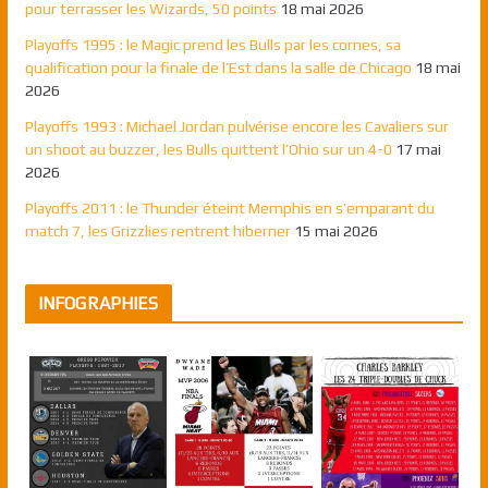
pour terrasser les Wizards, 50 points
18 mai 2026
Playoffs 1995 : le Magic prend les Bulls par les cornes, sa
qualification pour la finale de l’Est dans la salle de Chicago
18 mai
2026
Playoffs 1993 : Michael Jordan pulvérise encore les Cavaliers sur
un shoot au buzzer, les Bulls quittent l’Ohio sur un 4-0
17 mai
2026
Playoffs 2011 : le Thunder éteint Memphis en s’emparant du
match 7, les Grizzlies rentrent hiberner
15 mai 2026
INFOGRAPHIES