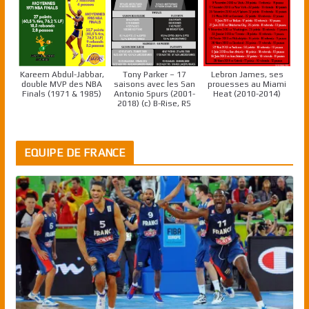
Kareem Abdul-Jabbar,
Tony Parker – 17
Lebron James, ses
double MVP des NBA
saisons avec les San
prouesses au Miami
Finals (1971 & 1985)
Antonio Spurs (2001-
Heat (2010-2014)
2018) (c) B-Rise, RS
EQUIPE DE FRANCE