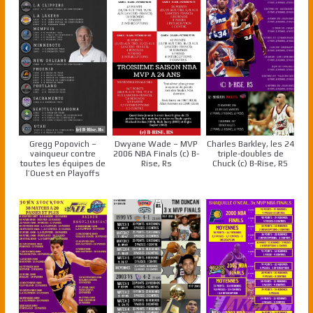
Gregg Popovich –
Dwyane Wade – MVP
Charles Barkley, les 24
vainqueur contre
2006 NBA Finals (c) B-
triple-doubles de
toutes les équipes de
Rise, Rs
Chuck (c) B-Rise, RS
l’Ouest en Playoffs