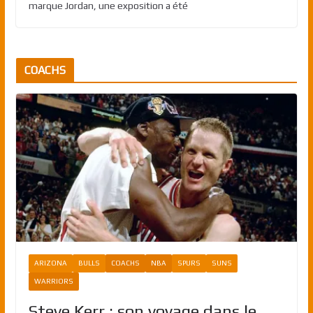
marque Jordan, une exposition a été
COACHS
ARIZONA
BULLS
COACHS
NBA
SPURS
SUNS
WARRIORS
Steve Kerr : son voyage dans le