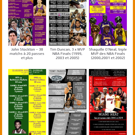
John Stockton – 38
Tim Duncan, 3 x MVP
Shaquille O’Neal, triple
matchs à 20 passes
NBA Finals (1999,
MVP des NBA Finals
et plus
2003 et 2005)
(2000,2001 et 2002)