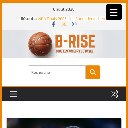
Passer
6 août 2026
Rudy Gobert, deuxième Français élu
au
Récents :
meilleur défenseur d’une saison NBA
contenu
NBA Finals 2005 : les Spurs décrochent
un troisième titre NBA, la rude bataille
face aux Pistons
NBA Finals 2021 : les Bucks et Giannis
Antetokounmpo triomphent, le Greek
Freek élu MVP
Shai Gilgeous-Alexander : son premier
match à plus de 40 points en NBA, le
canadien transcendant face aux Spurs
Pau Gasol dans l’histoire en 2002 :
premier européen sacré Rookie de
l’année