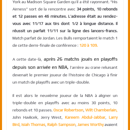
York au Madison Square Garden qu’il a été rayonnant. “His
Airness” sort de la rencontre avec
34 points, 10 rebonds
et 12 passes en 46 minutes. L’adresse était au rendez-
vous avec 11/17 aux tirs dont 1/2 à longue distance. Il
réussit un parfait 11/11 sur la ligne des lancers-francs.
Match parfait de Jordan. Les Bulls remportaient le match 1
de cette demi-finale de conférence :
120 à 109.
après 26 matchs joués en playoffs
A cette date-là,
depuis son arrivée en NBA,
l’arrière au crane reluisant
devenait le premier joueur de l’histoire de Chicago à finir
un match de playoffs avec un triple-double.
Il est alors le neuvième joueur de la NBA à aligner un
triple-double en playoffs avec au moins 30 points, 10
rebonds et 10 passes.
Oscar Robertson
,
Wilt Chamberlain,
John Havlicek, Jerry West,
Kareem Abdul-Jabbar
,
Larry
Bird
,
Isiah Thomas
,
Ralph Sampson
,
James Worthy
avaient