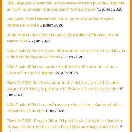
Shai Gilgeous-Alexander : son premier match à plus de 40 points
en NBA, le canadien transcendant face aux Spurs
13 juillet 2026
Pau Gasol dans l’histoire en 2002 : premier européen sacré
Rookie de l’année
6 juillet 2026
Rudy Gobert, deuxième Français élu meilleur défenseur d’une
saison NBA
26 juin 2026
NBA Finals 2005 : les Spurs décrochent un troisième titre NBA, la
rude bataille face aux Pistons
23 juin 2026
NBA Finals 1994 : sur orbite, les Rockets décrochent la lune ;
Houston marque l’histoire
22 juin 2026
Playoffs 2021 : les Bucks arrachent la victoire au match 7 sur le
parquet des Nets, la pointure 52 de Kevin Durant a fait parler
19
juin 2026
NBA Finals 1985 : le neuvième sacre des Lakers, Kareem Abdul-
Jabbar MVP à 38 ans
9 juin 2026
Playoffs 2000 : Reggie Miller, 34 points, s’est régalé au Madison
Square Garden, les Pacers en finale NBA pour la première fois
2