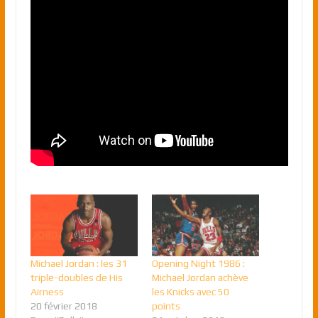
Michael Jordan : les 31
Opening Night 1986 :
triple-doubles de His
Michael Jordan achève
Airness
les Knicks avec 50
20 février 2018
points