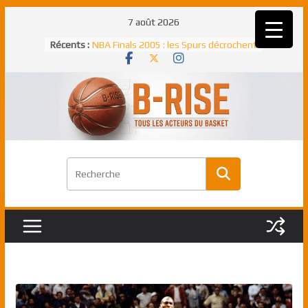
Passer
7 août 2026
au
Récents :
NBA Finals 2005 : les Spurs décrochent
contenu
un troisième titre NBA, la rude bataille
face aux Pistons
NBA Finals 2021 : les Bucks et Giannis
Antetokounmpo triomphent, le Greek
Freek élu MVP
Shai Gilgeous-Alexander : son premier
match à plus de 40 points en NBA, le
canadien transcendant face aux Spurs
Pau Gasol dans l’histoire en 2002 :
premier européen sacré Rookie de
l’année
Rudy Gobert, deuxième Français élu
meilleur défenseur d’une saison NBA