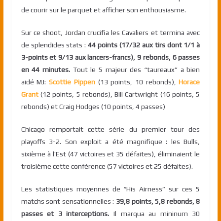
de courir sur le parquet et afficher son enthousiasme.
Sur ce shoot, Jordan crucifia les Cavaliers et termina avec
de splendides stats :
44 points (17/32 aux tirs dont 1/1 à
3-points et 9/13 aux lancers-francs), 9 rebonds, 6 passes
en 44 minutes.
Tout le 5 majeur des “taureaux” a bien
aidé MJ:
Scottie Pippen
(13 points, 10 rebonds),
Horace
Grant
(12 points, 5 rebonds), Bill Cartwright (16 points, 5
rebonds) et Craig Hodges (10 points, 4 passes)
Chicago remportait cette série du premier tour des
playoffs 3-2. Son exploit a été magnifique : les Bulls,
sixième à l’Est (47 victoires et 35 défaites), éliminaient le
troisième cette conférence (57 victoires et 25 défaites).
Les statistiques moyennes de “His Airness” sur ces 5
matchs sont sensationnelles :
39,8 points, 5,8 rebonds, 8
passes et 3 interceptions.
Il marqua au mininum 30