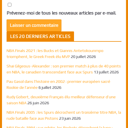
Prévenez-moi de tous les nouveaux articles par e-mail.
LES 20 DERNIERS ARTICLES
NBA Finals 2021 : les Bucks et Giannis Antetokounmpo
triomphent, le Greek Freek élu MVP
20 juillet 2026
Shai Gilgeous-Alexander : son premier match à plus de 40 points
en NBA, le canadien transcendant face aux Spurs
13 juillet 2026
Pau Gasol dans l’histoire en 2002 : premier européen sacré
Rookie de l’année
6 juillet 2026
Rudy Gobert, deuxième Français élu meilleur défenseur d’une
saison NBA
26 juin 2026
NBA Finals 2005 : les Spurs décrochent un troisième titre NBA, la
rude bataille face aux Pistons
23 juin 2026
NBA Finals 1994 : sur orbite, les Rockets décrochent la lune ;