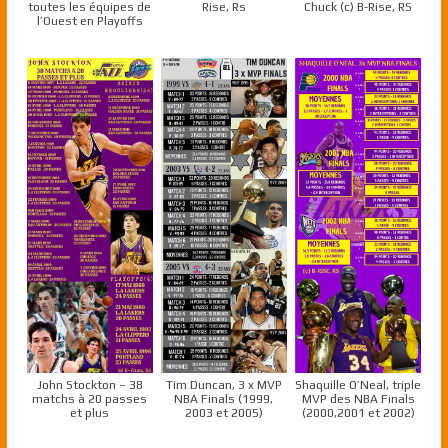
toutes les équipes de
Rise, Rs
Chuck (c) B-Rise, RS
l’Ouest en Playoffs
John Stockton – 38
Tim Duncan, 3 x MVP
Shaquille O’Neal, triple
matchs à 20 passes
NBA Finals (1999,
MVP des NBA Finals
et plus
2003 et 2005)
(2000,2001 et 2002)