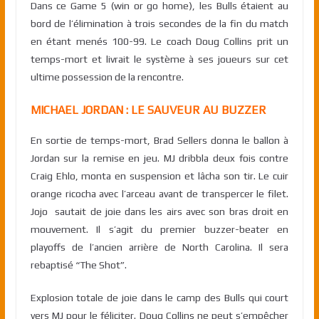
Dans ce Game 5 (win or go home), les Bulls étaient au
bord de l’élimination à trois secondes de la fin du match
en étant menés 100-99. Le coach Doug Collins prit un
temps-mort et livrait le système à ses joueurs sur cet
ultime possession de la rencontre.
MICHAEL JORDAN : LE SAUVEUR AU BUZZER
En sortie de temps-mort, Brad Sellers donna le ballon à
Jordan sur la remise en jeu. MJ dribbla deux fois contre
Craig Ehlo, monta en suspension et lâcha son tir. Le cuir
orange ricocha avec l’arceau avant de transpercer le filet.
Jojo sautait de joie dans les airs avec son bras droit en
mouvement. Il s’agit du premier buzzer-beater en
playoffs de l’ancien arrière de North Carolina. Il sera
rebaptisé “The Shot”.
Explosion totale de joie dans le camp des Bulls qui court
vers MJ pour le féliciter. Doug Collins ne peut s’empêcher