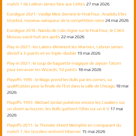
match 7 de LeBron James face aux Celtics
27 mai 2026
Euroligue 2021 : Vasilije Micic domine le Final Four, Anadolu Efes
Istanbul, nouveau vainqueur de la compétition reine
24 mai 2026
Euroligue 2016 : Nando de Colo règne sur le Final Four, le CSKA
Moscou sacré huit ans après
22 mai 2026
Play-in 2021 : les Lakers éliminent les Warriors, Lebron James
décisif à 3-points et en triple-double
19 mai 2026
Play-in 2021 : le coup de baguette magique de Jayson Tatum
pour terrasser les Wizards, 50 points
18 mai 2026
Playoffs 1995 : le Magic prend les Bulls par les cornes, sa
qualification pour la finale de l’Est dans la salle de Chicago
18 mai
2026
Playoffs 1993 : Michael Jordan pulvérise encore les Cavaliers sur
un shoot au buzzer, les Bulls quittent l’Ohio sur un 4-0
17 mai
2026
Playoffs 2011 : le Thunder éteint Memphis en s’emparant du
match 7, les Grizzlies rentrent hiberner
15 mai 2026