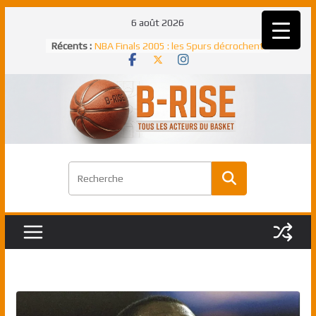
Passer
6 août 2026
au
Récents :
NBA Finals 2005 : les Spurs décrochent
contenu
un troisième titre NBA, la rude bataille
face aux Pistons
NBA Finals 2021 : les Bucks et Giannis
Antetokounmpo triomphent, le Greek
Freek élu MVP
Shai Gilgeous-Alexander : son premier
match à plus de 40 points en NBA, le
canadien transcendant face aux Spurs
Pau Gasol dans l’histoire en 2002 :
premier européen sacré Rookie de
l’année
Rudy Gobert, deuxième Français élu
meilleur défenseur d’une saison NBA