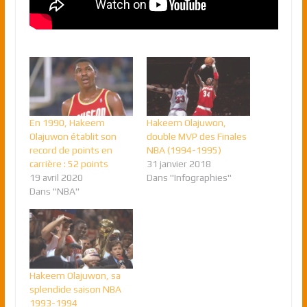
En 1990, Hakeem
Hakeem Olajuwon,
Olajuwon établit son
double MVP des Finales
record de points en
NBA (1994-1995)
carrière : 52 points
31 janvier 2018
19 avril 2020
Dans "Infographies"
Dans "NBA"
Hakeem Olajuwon, sa
splendide saison NBA
1993-1994