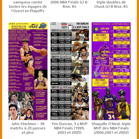
vainqueur contre
2006 NBA Finals (c) B-
triple-doubles de
toutes les équipes de
Rise, Rs
Chuck (c) B-Rise, RS
l’Ouest en Playoffs
John Stockton – 38
Tim Duncan, 3 x MVP
Shaquille O’Neal, triple
matchs à 20 passes
NBA Finals (1999,
MVP des NBA Finals
et plus
2003 et 2005)
(2000,2001 et 2002)