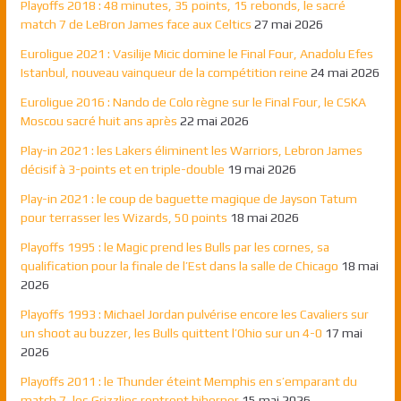
Playoffs 2018 : 48 minutes, 35 points, 15 rebonds, le sacré
match 7 de LeBron James face aux Celtics
27 mai 2026
Euroligue 2021 : Vasilije Micic domine le Final Four, Anadolu Efes
Istanbul, nouveau vainqueur de la compétition reine
24 mai 2026
Euroligue 2016 : Nando de Colo règne sur le Final Four, le CSKA
Moscou sacré huit ans après
22 mai 2026
Play-in 2021 : les Lakers éliminent les Warriors, Lebron James
décisif à 3-points et en triple-double
19 mai 2026
Play-in 2021 : le coup de baguette magique de Jayson Tatum
pour terrasser les Wizards, 50 points
18 mai 2026
Playoffs 1995 : le Magic prend les Bulls par les cornes, sa
qualification pour la finale de l’Est dans la salle de Chicago
18 mai
2026
Playoffs 1993 : Michael Jordan pulvérise encore les Cavaliers sur
un shoot au buzzer, les Bulls quittent l’Ohio sur un 4-0
17 mai
2026
Playoffs 2011 : le Thunder éteint Memphis en s’emparant du
match 7, les Grizzlies rentrent hiberner
15 mai 2026