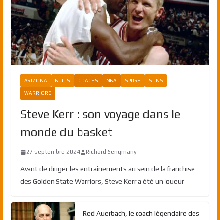
ARIZONA
BULLS
COACHS
NBA
SPURS
SUNS
WARRIORS
Steve Kerr : son voyage dans le
monde du basket
27 septembre 2024
Richard Sengmany
Avant de diriger les entraînements au sein de la franchise
des Golden State Warriors, Steve Kerr a été un joueur
Red Auerbach, le coach légendaire des