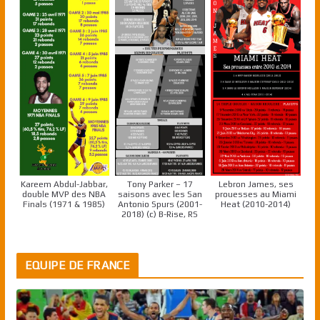
Kareem Abdul-Jabbar,
Tony Parker – 17
Lebron James, ses
double MVP des NBA
saisons avec les San
prouesses au Miami
Finals (1971 & 1985)
Antonio Spurs (2001-
Heat (2010-2014)
2018) (c) B-Rise, RS
EQUIPE DE FRANCE