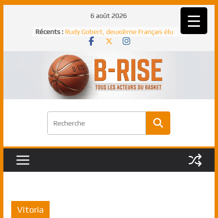
Passer
6 août 2026
au
Récents :
Rudy Gobert, deuxième Français élu
contenu
meilleur défenseur d’une saison NBA
NBA Finals 2005 : les Spurs décrochent
un troisième titre NBA, la rude bataille
face aux Pistons
NBA Finals 2021 : les Bucks et Giannis
Antetokounmpo triomphent, le Greek
Freek élu MVP
Shai Gilgeous-Alexander : son premier
match à plus de 40 points en NBA, le
canadien transcendant face aux Spurs
Pau Gasol dans l’histoire en 2002 :
premier européen sacré Rookie de
l’année
Vitoria