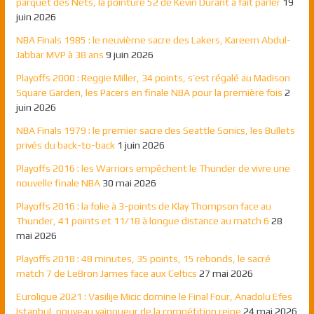
parquet des Nets, la pointure 52 de Kevin Durant a fait parler
19
juin 2026
NBA Finals 1985 : le neuvième sacre des Lakers, Kareem Abdul-
Jabbar MVP à 38 ans
9 juin 2026
Playoffs 2000 : Reggie Miller, 34 points, s’est régalé au Madison
Square Garden, les Pacers en finale NBA pour la première fois
2
juin 2026
NBA Finals 1979 : le premier sacre des Seattle Sonics, les Bullets
privés du back-to-back
1 juin 2026
Playoffs 2016 : les Warriors empêchent le Thunder de vivre une
nouvelle finale NBA
30 mai 2026
Playoffs 2016 : la folie à 3-points de Klay Thompson face au
Thunder, 41 points et 11/18 à longue distance au match 6
28
mai 2026
Playoffs 2018 : 48 minutes, 35 points, 15 rebonds, le sacré
match 7 de LeBron James face aux Celtics
27 mai 2026
Euroligue 2021 : Vasilije Micic domine le Final Four, Anadolu Efes
Istanbul, nouveau vainqueur de la compétition reine
24 mai 2026