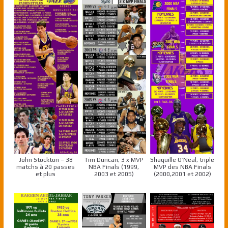
John Stockton – 38
Tim Duncan, 3 x MVP
Shaquille O’Neal, triple
matchs à 20 passes
NBA Finals (1999,
MVP des NBA Finals
et plus
2003 et 2005)
(2000,2001 et 2002)