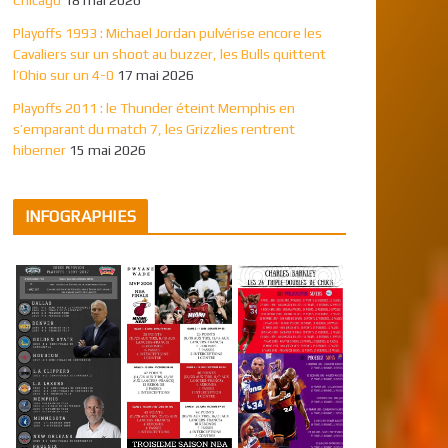
Playoffs 1993 : Michael Jordan pulvérise encore les
Cavaliers sur un shoot au buzzer, les Bulls quittent
l’Ohio sur un 4-0
17 mai 2026
Playoffs 2011 : le Thunder éteint Memphis en
s’emparant du match 7, les Grizzlies rentrent
hiberner
15 mai 2026
INFOGRAPHIES