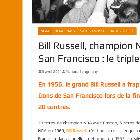
NCAA
NCAA FINALS
SAN FRANCISCO
TRIPLE-DOUBLE
Bill Russell, champion
San Francisco : le trip
3 avril 2021
Richard Sengmany
En 1956, le grand Bill Russell a fra
Dons de San Francisco lors de la f
20 contres.
11 titres de champion NBA avec Boston, 5 titres d
NBA en 1969,
Bill Russell
, c’est aussi cet ailier qu
Francisco dans laquelle il débarqua en 1953, il réa