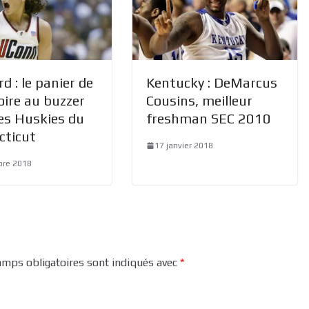
rd : le panier de
Kentucky : DeMarcus
toire au buzzer
Cousins, meilleur
es Huskies du
freshman SEC 2010
cticut
17 janvier 2018
bre 2018
amps obligatoires sont indiqués avec
*