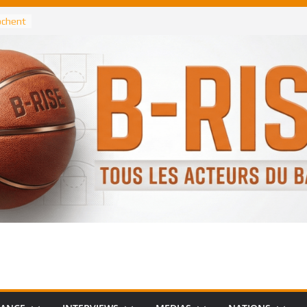
 élu
n NBA
rochent
ataille
annis
 Greek
remier
, le
 Spurs
 :
de