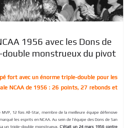
 NCAA 1956 avec les Dons de
le-double monstrueux du pivot
ppé fort avec un énorme triple-double pour les
inale NCAA de 1956 : 26 points, 27 rebonds et
e MVP, 12 fois All-Star, membre de la meilleure équipe défensive
i a marqué les esprits en NCAA. Au sein de l’équipe des Dons de San
lisa un triple-double monstrueux.
C’était un 24 mars 1956 contre