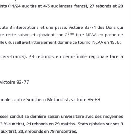
nts (11/24 aux tirs et 4/5 aux lancers-francs), 27 rebonds et 20
ajouta 3 interceptions et une passe. Victoire 83-71 des Dons qui
ème
re cette saison et glanaient son 2
titre NCAA en poche de
Salle). Russell avait littéralement dominé ce tournoi NCAA en 1956 :
cers-francs), 23 rebonds en demi-finale régionale face à
 victoire 92-77
onale contre Southern Methodist, victoire 86-68
ssell conclut sa dernière saison universitaire avec des moyennes
1,3 % aux tirs), 21 rebonds en 29 matchs. Stats globales sur ses 3
% aux tirs), 20,3 rebonds en 79 rencontres.