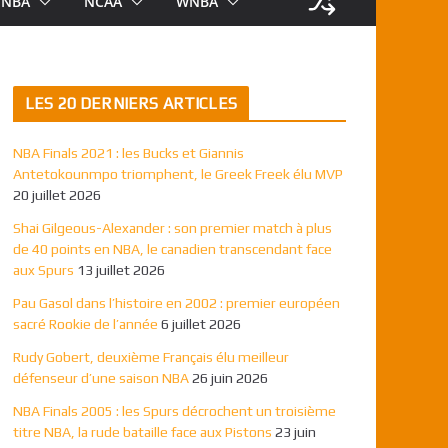
NBA
NCAA
WNBA
LES 20 DERNIERS ARTICLES
NBA Finals 2021 : les Bucks et Giannis
Antetokounmpo triomphent, le Greek Freek élu MVP
20 juillet 2026
Shai Gilgeous-Alexander : son premier match à plus
de 40 points en NBA, le canadien transcendant face
aux Spurs
13 juillet 2026
Pau Gasol dans l’histoire en 2002 : premier européen
sacré Rookie de l’année
6 juillet 2026
Rudy Gobert, deuxième Français élu meilleur
défenseur d’une saison NBA
26 juin 2026
NBA Finals 2005 : les Spurs décrochent un troisième
titre NBA, la rude bataille face aux Pistons
23 juin