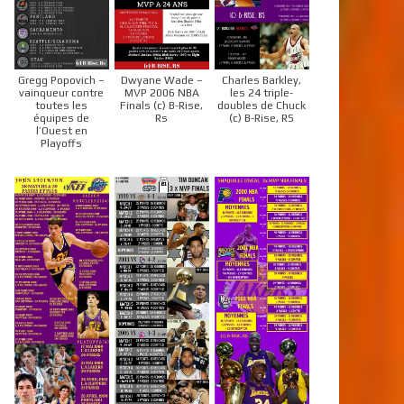
Gregg Popovich –
Dwyane Wade –
Charles Barkley,
vainqueur contre
MVP 2006 NBA
les 24 triple-
toutes les
Finals (c) B-Rise,
doubles de Chuck
équipes de
Rs
(c) B-Rise, RS
l’Ouest en
Playoffs