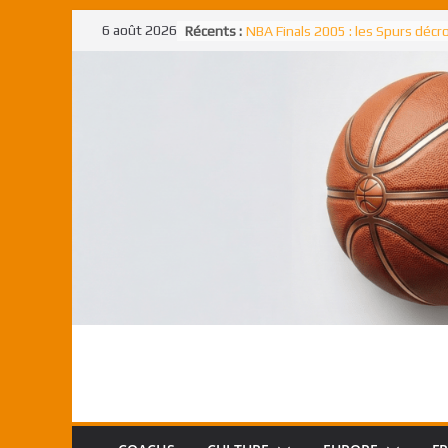
Passer
6 août 2026
Récents :
Rudy Gobert, deuxième Français
au
meilleur défenseur d’une saiso
NBA Finals 2005 : les Spurs déc
contenu
un troisième titre NBA, la rude b
face aux Pistons
NBA Finals 2021 : les Bucks et Gi
Antetokounmpo triomphent, le
Freek élu MVP
Shai Gilgeous-Alexander : son p
match à plus de 40 points en NBA
canadien transcendant face aux
Pau Gasol dans l’histoire en 2002
premier européen sacré Rookie 
l’année