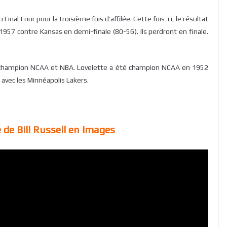
inal Four pour la troisième fois d’affilée. Cette fois-ci, le résultat
1957 contre Kansas en demi-finale (80-56). Ils perdront en finale.
ussi champion NCAA et NBA. Lovelette a été champion NCAA en 1952
avec les Minnéapolis Lakers.
 de Bill Russell en images