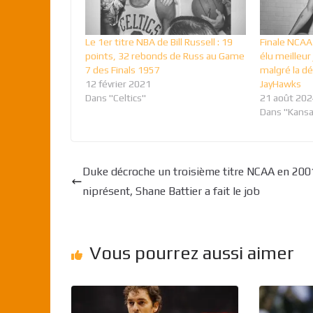
Le 1er titre NBA de Bill Russell : 19
Finale NCAA
points, 32 rebonds de Russ au Game
élu meilleur
7 des Finals 1957
malgré la dé
12 février 2021
JayHawks
Dans "Celtics"
21 août 202
Dans "Kansa
Duke décroche un troisième titre NCAA en 200
niprésent, Shane Battier a fait le job
Vous pourrez aussi aimer