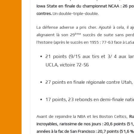
Iowa State en finale du championnat NCAA : 26 poi
contres.
Un double-triple-double.
La défense adverse a pris cher. Ajouté à cela, il 
ème
alignaient là son 29
succès de suite sans perd
l’histoire (après le succès en 1955 : 77-63 face à La
21 points (9/15 aux tirs et 3/ 4 aux lan
UCLA, victoire 72-56
27 points en finale régionale contre Utah,
17 points, 23 rebonds en demi-finale nati
Avant de rejoindre la NBA et les Boston Celtics,
Ru
incroyables, rarissime de nos jours : 20,6 points (5
années à la fac de San Francisco : 20,7 points (51,6 