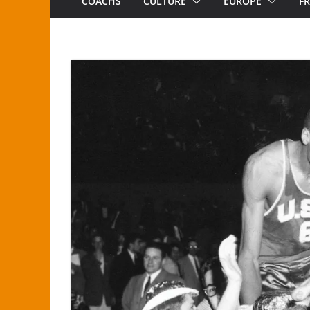
COACHS
CULTURE
EUROPE
F