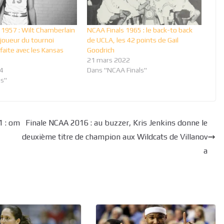
 1957 : Wilt Chamberlain
NCAA Finals 1965 : le back-to back
 joueur du tournoi
de UCLA, les 42 points de Gail
faite avec les Kansas
Goodrich
21 mars 2022
4
Dans "NCAA Finals"
s"
1 : om
Finale NCAA 2016 : au buzzer, Kris Jenkins donne le
deuxième titre de champion aux Wildcats de Villanov
a