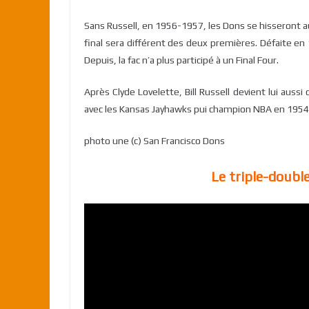
Sans Russell, en 1956-1957, les Dons se hisseront au F
final sera différent des deux premières. Défaite en 
Depuis, la fac n’a plus participé à un Final Four.
Après Clyde Lovelette, Bill Russell devient lui a
avec les Kansas Jayhawks pui champion NBA en 1954 
photo une (c) San Francisco Dons
Le triple-double