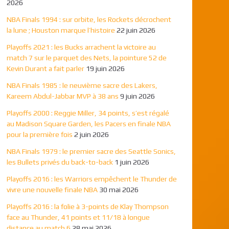
2026
NBA Finals 1994 : sur orbite, les Rockets décrochent
la lune ; Houston marque l’histoire
22 juin 2026
Playoffs 2021 : les Bucks arrachent la victoire au
match 7 sur le parquet des Nets, la pointure 52 de
Kevin Durant a fait parler
19 juin 2026
NBA Finals 1985 : le neuvième sacre des Lakers,
Kareem Abdul-Jabbar MVP à 38 ans
9 juin 2026
Playoffs 2000 : Reggie Miller, 34 points, s’est régalé
au Madison Square Garden, les Pacers en finale NBA
pour la première fois
2 juin 2026
NBA Finals 1979 : le premier sacre des Seattle Sonics,
les Bullets privés du back-to-back
1 juin 2026
Playoffs 2016 : les Warriors empêchent le Thunder de
vivre une nouvelle finale NBA
30 mai 2026
Playoffs 2016 : la folie à 3-points de Klay Thompson
face au Thunder, 41 points et 11/18 à longue
distance au match 6
28 mai 2026