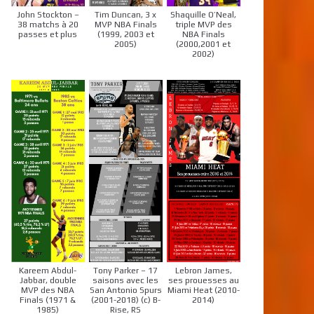
John Stockton –
Tim Duncan, 3 x
Shaquille O’Neal,
38 matchs à 20
MVP NBA Finals
triple MVP des
passes et plus
(1999, 2003 et
NBA Finals
2005)
(2000,2001 et
2002)
Kareem Abdul-
Tony Parker – 17
Lebron James,
Jabbar, double
saisons avec les
ses prouesses au
MVP des NBA
San Antonio Spurs
Miami Heat (2010-
Finals (1971 &
(2001-2018) (c) B-
2014)
1985)
Rise, RS