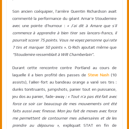
Son ancien coéquipier, l’arrière Quentin Richardson avait
commenté la performance du géant Amar’e Stoudemire
avec une pointe d’humour :
« J’ai dit à Amare que s’il
commence à apprendre à bien tirer ses lancers-francs, il
pourrait scorer 75 points. Vous ne voyez personne qui rate
7 tirs et marquer 50 points ».
Q-Rich ajoutait même que
“Stoudemire ressemblait à Wilt Chamberlain”.
Durant cette rencontre contre Portland au cours de
laquelle il a bien profité des passes de
Steve Nash
(10
assists), l’ailier-fort au bandeau orange a varié ses tirs :
dunks tonitruants, jumpshots, panier tout en puissance,
jeu dos au panier, fade-away
: « Tout n’a pas été fait avec
force ce soir car beaucoup de mes mouvements ont été
faits aussi avec finesse. Mon jeu fait de moves avec force
me permettent de contourner mes adversaires et de les
prendre au dépourvu »,
expliquait STAT en fin de