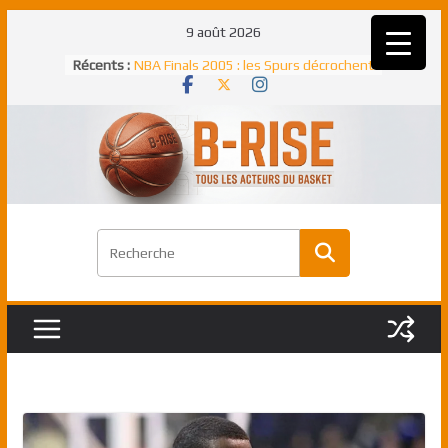
Passer
9 août 2026
Rudy Gobert, deuxième Français élu
au
Récents :
meilleur défenseur d’une saison NBA
contenu
NBA Finals 2005 : les Spurs décrochent
un troisième titre NBA, la rude bataille
face aux Pistons
NBA Finals 2021 : les Bucks et Giannis
Antetokounmpo triomphent, le Greek
Freek élu MVP
Shai Gilgeous-Alexander : son premier
match à plus de 40 points en NBA, le
canadien transcendant face aux Spurs
Pau Gasol dans l’histoire en 2002 :
premier européen sacré Rookie de
l’année