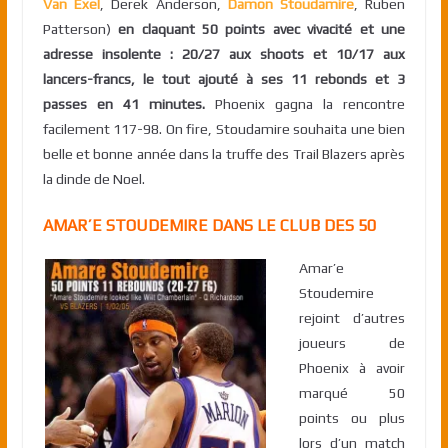
Van Exel
, Derek Anderson,
Damon Stoudamire
, Ruben
Patterson)
en claquant 50 points avec vivacité et une
adresse insolente : 20/27 aux shoots et 10/17 aux
lancers-francs, le tout ajouté à ses 11 rebonds et 3
passes en 41 minutes.
Phoenix gagna la rencontre
facilement 117-98. On fire, Stoudamire souhaita une bien
belle et bonne année dans la truffe des Trail Blazers après
la dinde de Noel.
AMAR’E STOUDEMIRE DANS LE CLUB DES 50
Amar’e
Stoudemire
rejoint d’autres
joueurs de
Phoenix à avoir
marqué 50
points ou plus
lors d’un match