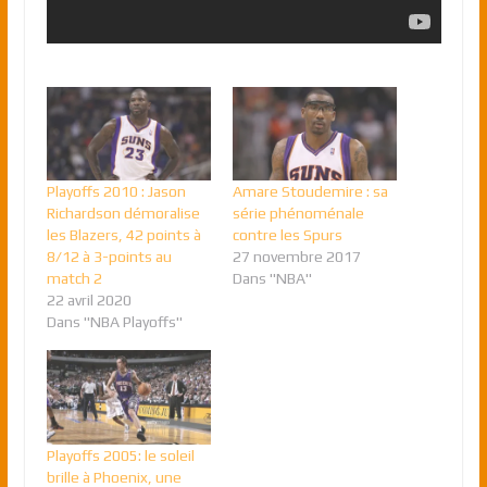
Playoffs 2010 : Jason
Amare Stoudemire : sa
Richardson démoralise
série phénoménale
les Blazers, 42 points à
contre les Spurs
8/12 à 3-points au
27 novembre 2017
match 2
Dans "NBA"
22 avril 2020
Dans "NBA Playoffs"
Playoffs 2005: le soleil
brille à Phoenix, une