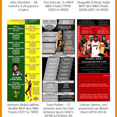
John Stockton – 38
Tim Duncan, 3 x MVP
Shaquille O’Neal, triple
matchs à 20 passes
NBA Finals (1999,
MVP des NBA Finals
et plus
2003 et 2005)
(2000,2001 et 2002)
Kareem Abdul-Jabbar,
Tony Parker – 17
Lebron James, ses
double MVP des NBA
saisons avec les San
prouesses au Miami
Finals (1971 & 1985)
Antonio Spurs (2001-
Heat (2010-2014)
2018) (c) B-Rise, RS