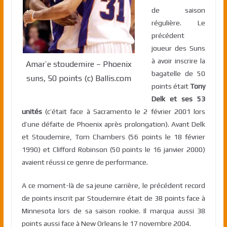
de saison
régulière. Le
précédent
joueur des Suns
à avoir inscrire la
Amar’e stoudemire – Phoenix
bagatelle de 50
suns, 50 points (c) Ballis.com
points était
Tony
Delk et ses 53
unités
(c’était face à Sacramento le 2 février 2001 lors
d’une défaite de Phoenix après prolongation). Avant Delk
et Stoudemire, Tom Chambers (56 points le 18 février
1990) et Clifford Robinson (50 points le 16 janvier 2000)
avaient réussi ce genre de performance.
A ce moment-là de sa jeune carrière, le précédent record
de points inscrit par Stoudemire était de 38 points face à
Minnesota lors de sa saison rookie. Il marqua aussi 38
points aussi face à New Orleans le 17 novembre 2004.