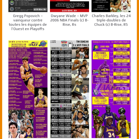
Gregg Popovich –
Dwyane Wade – MVP
Charles Barkley, les 24
vainqueur contre
2006 NBA Finals (c) B-
triple-doubles de
toutes les équipes de
Rise, Rs
Chuck (c) B-Rise, RS
l’Ouest en Playoffs