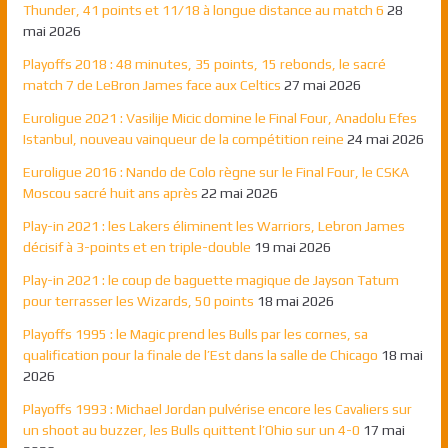
Thunder, 41 points et 11/18 à longue distance au match 6
28
mai 2026
Playoffs 2018 : 48 minutes, 35 points, 15 rebonds, le sacré
match 7 de LeBron James face aux Celtics
27 mai 2026
Euroligue 2021 : Vasilije Micic domine le Final Four, Anadolu Efes
Istanbul, nouveau vainqueur de la compétition reine
24 mai 2026
Euroligue 2016 : Nando de Colo règne sur le Final Four, le CSKA
Moscou sacré huit ans après
22 mai 2026
Play-in 2021 : les Lakers éliminent les Warriors, Lebron James
décisif à 3-points et en triple-double
19 mai 2026
Play-in 2021 : le coup de baguette magique de Jayson Tatum
pour terrasser les Wizards, 50 points
18 mai 2026
Playoffs 1995 : le Magic prend les Bulls par les cornes, sa
qualification pour la finale de l’Est dans la salle de Chicago
18 mai
2026
Playoffs 1993 : Michael Jordan pulvérise encore les Cavaliers sur
un shoot au buzzer, les Bulls quittent l’Ohio sur un 4-0
17 mai