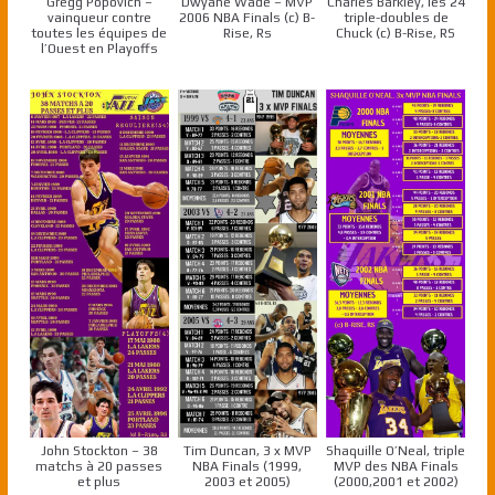
Gregg Popovich –
Dwyane Wade – MVP
Charles Barkley, les 24
vainqueur contre
2006 NBA Finals (c) B-
triple-doubles de
toutes les équipes de
Rise, Rs
Chuck (c) B-Rise, RS
l’Ouest en Playoffs
John Stockton – 38
Tim Duncan, 3 x MVP
Shaquille O’Neal, triple
matchs à 20 passes
NBA Finals (1999,
MVP des NBA Finals
et plus
2003 et 2005)
(2000,2001 et 2002)