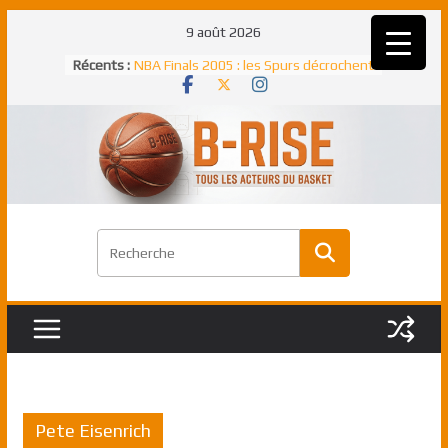
Passer
9 août 2026
au
Récents :
NBA Finals 2005 : les Spurs décrochent
contenu
un troisième titre NBA, la rude bataille
face aux Pistons
NBA Finals 2021 : les Bucks et Giannis
Antetokounmpo triomphent, le Greek
Freek élu MVP
Shai Gilgeous-Alexander : son premier
match à plus de 40 points en NBA, le
canadien transcendant face aux Spurs
Pau Gasol dans l’histoire en 2002 :
premier européen sacré Rookie de
l’année
Rudy Gobert, deuxième Français élu
meilleur défenseur d’une saison NBA
Pete Eisenrich