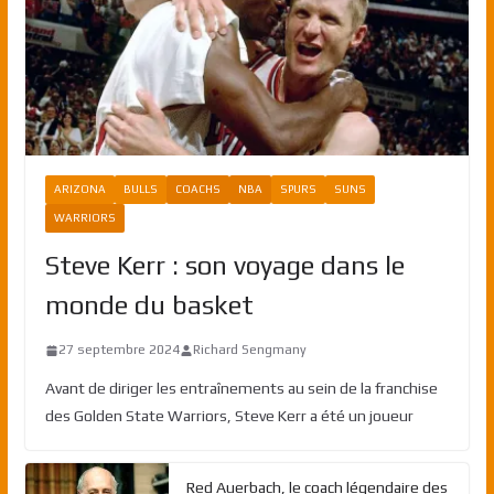
ARIZONA
BULLS
COACHS
NBA
SPURS
SUNS
WARRIORS
Steve Kerr : son voyage dans le
monde du basket
27 septembre 2024
Richard Sengmany
Avant de diriger les entraînements au sein de la franchise
des Golden State Warriors, Steve Kerr a été un joueur
Red Auerbach, le coach légendaire des