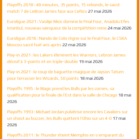
Playoffs 2018 : 48 minutes, 35 points, 15 rebonds, le sacré
match 7 de LeBron James face aux Celtics
27 mai 2026
Euroligue 2021 : Vasilije Micic domine le Final Four, Anadolu Efes
Istanbul, nouveau vainqueur de la compétition reine
24 mai 2026
Euroligue 2016 : Nando de Colo règne sur le Final Four, le CSKA
Moscou sacré huit ans après
22 mai 2026
Play-in 2021 : les Lakers éliminent les Warriors, Lebron James
décisif à 3-points et en triple-double
19 mai 2026
Play-in 2021 : le coup de baguette magique de Jayson Tatum
pour terrasser les Wizards, 50 points
18 mai 2026
Playoffs 1995 : le Magic prend les Bulls par les cornes, sa
qualification pour la finale de l’Est dans la salle de Chicago
18 mai
2026
Playoffs 1993 : Michael Jordan pulvérise encore les Cavaliers sur
un shoot au buzzer, les Bulls quittent l’Ohio sur un 4-0
17 mai
2026
Playoffs 2011 : le Thunder éteint Memphis en s’emparant du