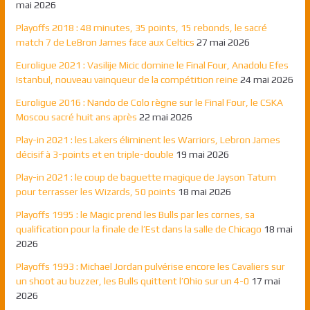
mai 2026
Playoffs 2018 : 48 minutes, 35 points, 15 rebonds, le sacré
match 7 de LeBron James face aux Celtics
27 mai 2026
Euroligue 2021 : Vasilije Micic domine le Final Four, Anadolu Efes
Istanbul, nouveau vainqueur de la compétition reine
24 mai 2026
Euroligue 2016 : Nando de Colo règne sur le Final Four, le CSKA
Moscou sacré huit ans après
22 mai 2026
Play-in 2021 : les Lakers éliminent les Warriors, Lebron James
décisif à 3-points et en triple-double
19 mai 2026
Play-in 2021 : le coup de baguette magique de Jayson Tatum
pour terrasser les Wizards, 50 points
18 mai 2026
Playoffs 1995 : le Magic prend les Bulls par les cornes, sa
qualification pour la finale de l’Est dans la salle de Chicago
18 mai
2026
Playoffs 1993 : Michael Jordan pulvérise encore les Cavaliers sur
un shoot au buzzer, les Bulls quittent l’Ohio sur un 4-0
17 mai
2026