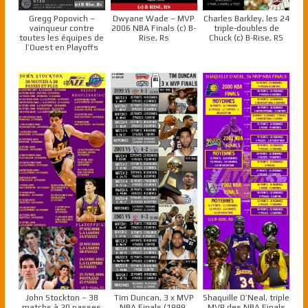
Gregg Popovich –
Dwyane Wade – MVP
Charles Barkley, les 24
vainqueur contre
2006 NBA Finals (c) B-
triple-doubles de
toutes les équipes de
Rise, Rs
Chuck (c) B-Rise, RS
l’Ouest en Playoffs
John Stockton – 38
Tim Duncan, 3 x MVP
Shaquille O’Neal, triple
matchs à 20 passes
NBA Finals (1999,
MVP des NBA Finals