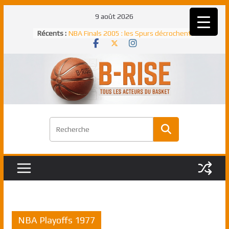
Passer
9 août 2026
au
Récents :
NBA Finals 2005 : les Spurs décrochent
contenu
un troisième titre NBA, la rude bataille
face aux Pistons
NBA Finals 2021 : les Bucks et Giannis
Antetokounmpo triomphent, le Greek
Freek élu MVP
Shai Gilgeous-Alexander : son premier
match à plus de 40 points en NBA, le
canadien transcendant face aux Spurs
Pau Gasol dans l’histoire en 2002 :
premier européen sacré Rookie de
l’année
Rudy Gobert, deuxième Français élu
meilleur défenseur d’une saison NBA
NBA Playoffs 1977