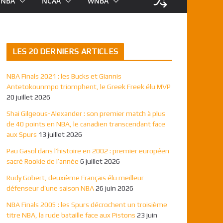
NBA
NCAA
WNBA
LES 20 DERNIERS ARTICLES
NBA Finals 2021 : les Bucks et Giannis
Antetokounmpo triomphent, le Greek Freek élu MVP
20 juillet 2026
Shai Gilgeous-Alexander : son premier match à plus
de 40 points en NBA, le canadien transcendant face
aux Spurs
13 juillet 2026
Pau Gasol dans l’histoire en 2002 : premier européen
sacré Rookie de l’année
6 juillet 2026
Rudy Gobert, deuxième Français élu meilleur
défenseur d’une saison NBA
26 juin 2026
NBA Finals 2005 : les Spurs décrochent un troisième
titre NBA, la rude bataille face aux Pistons
23 juin