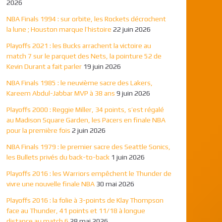
2026
NBA Finals 1994 : sur orbite, les Rockets décrochent
la lune ; Houston marque l’histoire
22 juin 2026
Playoffs 2021 : les Bucks arrachent la victoire au
match 7 sur le parquet des Nets, la pointure 52 de
Kevin Durant a fait parler
19 juin 2026
NBA Finals 1985 : le neuvième sacre des Lakers,
Kareem Abdul-Jabbar MVP à 38 ans
9 juin 2026
Playoffs 2000 : Reggie Miller, 34 points, s’est régalé
au Madison Square Garden, les Pacers en finale NBA
pour la première fois
2 juin 2026
NBA Finals 1979 : le premier sacre des Seattle Sonics,
les Bullets privés du back-to-back
1 juin 2026
Playoffs 2016 : les Warriors empêchent le Thunder de
vivre une nouvelle finale NBA
30 mai 2026
Playoffs 2016 : la folie à 3-points de Klay Thompson
face au Thunder, 41 points et 11/18 à longue
distance au match 6
28 mai 2026