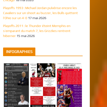
Playoffs 1993 : Michael Jordan pulvérise encore les
Cavaliers sur un shoot au buzzer, les Bulls quittent
l’Ohio sur un 4-0
17 mai 2026
Playoffs 2011 : le Thunder éteint Memphis en
s’emparant du match 7, les Grizzlies rentrent
hiberner
15 mai 2026
INFOGRAPHIES