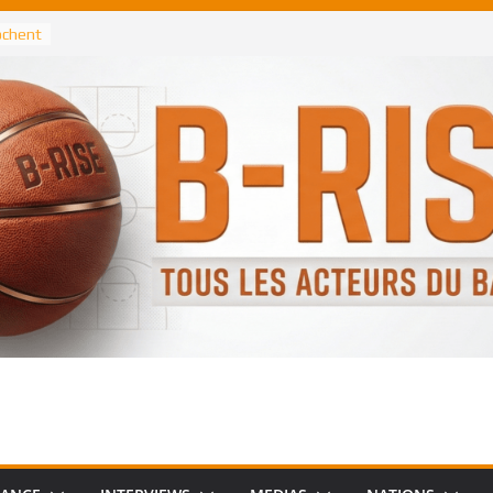
rochent
ataille
annis
 Greek
remier
, le
 Spurs
 :
de
 élu
n NBA