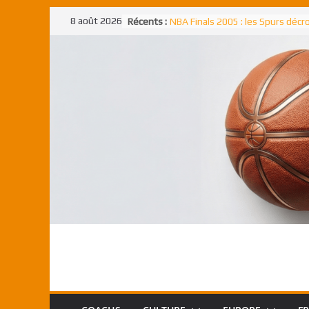
Passer
8 août 2026
Récents :
NBA Finals 2005 : les Spurs déc
au
un troisième titre NBA, la rude b
face aux Pistons
contenu
NBA Finals 2021 : les Bucks et Gi
Antetokounmpo triomphent, le
Freek élu MVP
Shai Gilgeous-Alexander : son p
match à plus de 40 points en NBA
canadien transcendant face aux
Pau Gasol dans l’histoire en 2002
premier européen sacré Rookie 
l’année
Rudy Gobert, deuxième Français
meilleur défenseur d’une saiso