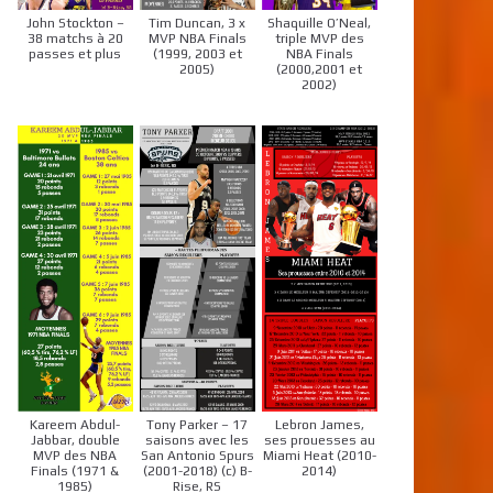
John Stockton –
Tim Duncan, 3 x
Shaquille O’Neal,
38 matchs à 20
MVP NBA Finals
triple MVP des
passes et plus
(1999, 2003 et
NBA Finals
2005)
(2000,2001 et
2002)
Kareem Abdul-
Tony Parker – 17
Lebron James,
Jabbar, double
saisons avec les
ses prouesses au
MVP des NBA
San Antonio Spurs
Miami Heat (2010-
Finals (1971 &
(2001-2018) (c) B-
2014)
1985)
Rise, RS