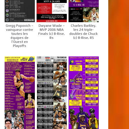
Gregg Popovich –
Dwyane Wade –
Charles Barkley,
vainqueur contre
MVP 2006 NBA
les 24 triple-
toutes les
Finals (c) B-Rise,
doubles de Chuck
équipes de
Rs
(c) B-Rise, RS
l’Ouest en
Playoffs