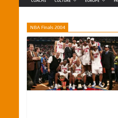
COACHS
CULTURE
EUROPE
F
NBA Finals 2004