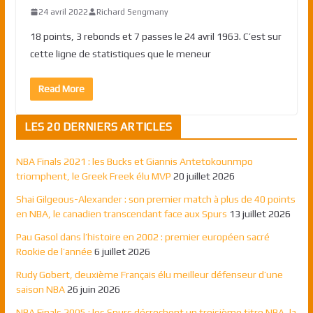
24 avril 2022
Richard Sengmany
18 points, 3 rebonds et 7 passes le 24 avril 1963. C’est sur
cette ligne de statistiques que le meneur
Read More
LES 20 DERNIERS ARTICLES
NBA Finals 2021 : les Bucks et Giannis Antetokounmpo
triomphent, le Greek Freek élu MVP
20 juillet 2026
Shai Gilgeous-Alexander : son premier match à plus de 40 points
en NBA, le canadien transcendant face aux Spurs
13 juillet 2026
Pau Gasol dans l’histoire en 2002 : premier européen sacré
Rookie de l’année
6 juillet 2026
Rudy Gobert, deuxième Français élu meilleur défenseur d’une
saison NBA
26 juin 2026
NBA Finals 2005 : les Spurs décrochent un troisième titre NBA, la