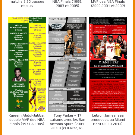
matchs à 20 passes
NBA Finals (1999,
MVP des NBA Finals
et plus
2003 et 2005)
(2000,2001 et 2002)
Kareem Abdul-Jabbar,
Tony Parker – 17
Lebron James, ses
double MVP des NBA
saisons avec les San
prouesses au Miami
Finals (1971 & 1985)
Antonio Spurs (2001-
Heat (2010-2014)
2018) (c) B-Rise, RS