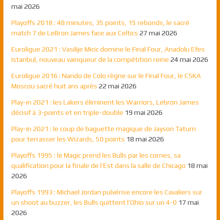
mai 2026
Playoffs 2018 : 48 minutes, 35 points, 15 rebonds, le sacré
match 7 de LeBron James face aux Celtics
27 mai 2026
Euroligue 2021 : Vasilije Micic domine le Final Four, Anadolu Efes
Istanbul, nouveau vainqueur de la compétition reine
24 mai 2026
Euroligue 2016 : Nando de Colo règne sur le Final Four, le CSKA
Moscou sacré huit ans après
22 mai 2026
Play-in 2021 : les Lakers éliminent les Warriors, Lebron James
décisif à 3-points et en triple-double
19 mai 2026
Play-in 2021 : le coup de baguette magique de Jayson Tatum
pour terrasser les Wizards, 50 points
18 mai 2026
Playoffs 1995 : le Magic prend les Bulls par les cornes, sa
qualification pour la finale de l’Est dans la salle de Chicago
18 mai
2026
Playoffs 1993 : Michael Jordan pulvérise encore les Cavaliers sur
un shoot au buzzer, les Bulls quittent l’Ohio sur un 4-0
17 mai
2026