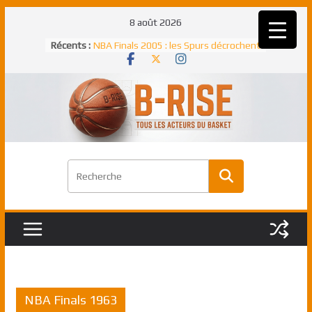
Passer
8 août 2026
au
Récents :
NBA Finals 2005 : les Spurs décrochent
contenu
un troisième titre NBA, la rude bataille
face aux Pistons
NBA Finals 2021 : les Bucks et Giannis
Antetokounmpo triomphent, le Greek
Freek élu MVP
Shai Gilgeous-Alexander : son premier
match à plus de 40 points en NBA, le
canadien transcendant face aux Spurs
Pau Gasol dans l’histoire en 2002 :
premier européen sacré Rookie de
l’année
Rudy Gobert, deuxième Français élu
meilleur défenseur d’une saison NBA
NBA Finals 1963