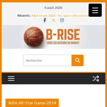
Passer
9 août 2026
au
Récents :
NBA Finals 2005 : les Spurs décrochent
contenu
un troisième titre NBA, la rude bataille
face aux Pistons
NBA Finals 2021 : les Bucks et Giannis
Antetokounmpo triomphent, le Greek
Freek élu MVP
Shai Gilgeous-Alexander : son premier
match à plus de 40 points en NBA, le
canadien transcendant face aux Spurs
Pau Gasol dans l’histoire en 2002 :
premier européen sacré Rookie de
l’année
Rudy Gobert, deuxième Français élu
meilleur défenseur d’une saison NBA
NBA All-Star Game 2014