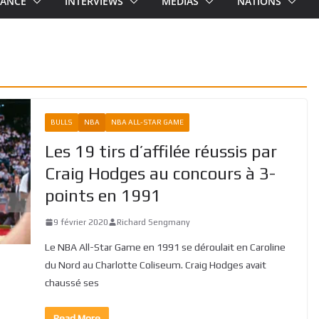
RANCE
INTERVIEWS
MEDIAS
NATIONS
BULLS
NBA
NBA ALL-STAR GAME
Les 19 tirs d’affilée réussis par
Craig Hodges au concours à 3-
points en 1991
9 février 2020
Richard Sengmany
Le NBA All-Star Game en 1991 se déroulait en Caroline
du Nord au Charlotte Coliseum. Craig Hodges avait
chaussé ses
Read More