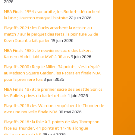
2026
NBA Finals 1994 : sur orbite, les Rockets décrochent
la lune ; Houston marque l’histoire
22 juin 2026
Playoffs 2021 : les Bucks arrachent la victoire au
match 7 sur le parquet des Nets, la pointure 52 de
Kevin Durant a fait parler
19 juin 2026
NBA Finals 1985 : le neuvième sacre des Lakers,
Kareem Abdul-Jabbar MVP à 38 ans
9 juin 2026
Playoffs 2000 : Reggie Miller, 34 points, s’est régalé
au Madison Square Garden, les Pacers en finale NBA
pour la première fois
2 juin 2026
NBA Finals 1979 : le premier sacre des Seattle Sonics,
les Bullets privés du back-to-back
1 juin 2026
Playoffs 2016 : les Warriors empêchent le Thunder de
vivre une nouvelle finale NBA
30 mai 2026
Playoffs 2016 : la folie à 3-points de Klay Thompson
face au Thunder, 41 points et 11/18 à longue
distance au match 6
28 mai 2026