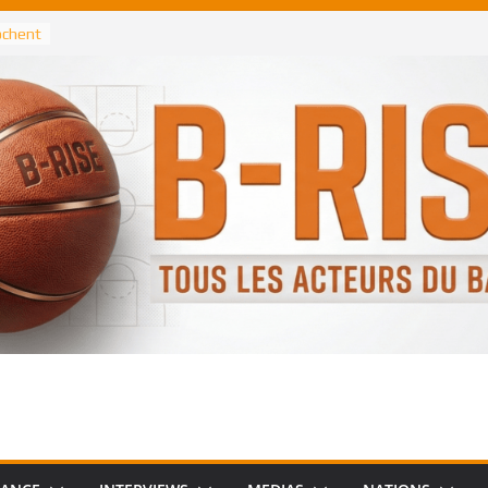
rochent
ataille
annis
 Greek
remier
, le
 Spurs
 :
de
 élu
n NBA