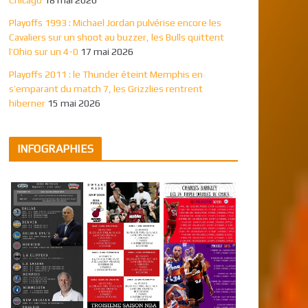
Playoffs 1993 : Michael Jordan pulvérise encore les
Cavaliers sur un shoot au buzzer, les Bulls quittent
l’Ohio sur un 4-0
17 mai 2026
Playoffs 2011 : le Thunder éteint Memphis en
s’emparant du match 7, les Grizzlies rentrent
hiberner
15 mai 2026
INFOGRAPHIES