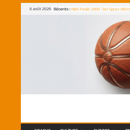
Passer
6 août 2026
Récents :
NBA Finals 2005 : les Spurs déc
au
un troisième titre NBA, la rude b
face aux Pistons
contenu
NBA Finals 2021 : les Bucks et Gi
Antetokounmpo triomphent, le
Freek élu MVP
Shai Gilgeous-Alexander : son p
match à plus de 40 points en NBA
canadien transcendant face aux
Pau Gasol dans l’histoire en 2002
premier européen sacré Rookie 
l’année
Rudy Gobert, deuxième Français
meilleur défenseur d’une saiso