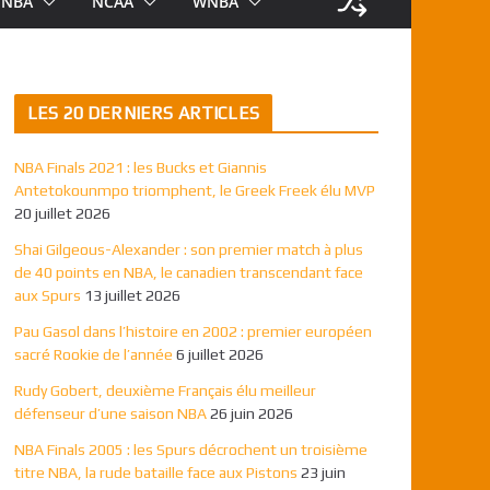
NBA
NCAA
WNBA
LES 20 DERNIERS ARTICLES
NBA Finals 2021 : les Bucks et Giannis
Antetokounmpo triomphent, le Greek Freek élu MVP
20 juillet 2026
Shai Gilgeous-Alexander : son premier match à plus
de 40 points en NBA, le canadien transcendant face
aux Spurs
13 juillet 2026
Pau Gasol dans l’histoire en 2002 : premier européen
sacré Rookie de l’année
6 juillet 2026
Rudy Gobert, deuxième Français élu meilleur
défenseur d’une saison NBA
26 juin 2026
NBA Finals 2005 : les Spurs décrochent un troisième
titre NBA, la rude bataille face aux Pistons
23 juin