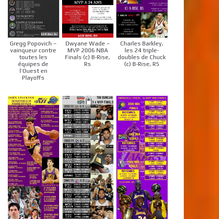
Gregg Popovich –
Dwyane Wade –
Charles Barkley,
vainqueur contre
MVP 2006 NBA
les 24 triple-
toutes les
Finals (c) B-Rise,
doubles de Chuck
équipes de
Rs
(c) B-Rise, RS
l’Ouest en
Playoffs