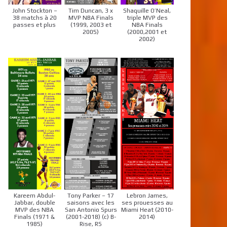
John Stockton –
Tim Duncan, 3 x
Shaquille O’Neal,
38 matchs à 20
MVP NBA Finals
triple MVP des
passes et plus
(1999, 2003 et
NBA Finals
2005)
(2000,2001 et
2002)
Kareem Abdul-
Tony Parker – 17
Lebron James,
Jabbar, double
saisons avec les
ses prouesses au
MVP des NBA
San Antonio Spurs
Miami Heat (2010-
Finals (1971 &
(2001-2018) (c) B-
2014)
1985)
Rise, RS