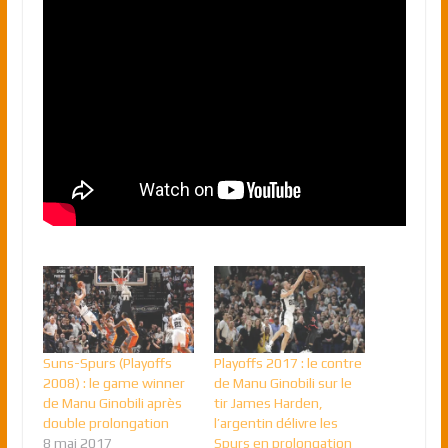
Suns-Spurs (Playoffs
Playoffs 2017 : le contre
2008) : le game winner
de Manu Ginobili sur le
de Manu Ginobili après
tir James Harden,
double prolongation
l’argentin délivre les
8 mai 2017
Spurs en prolongation