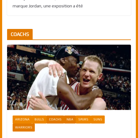
marque Jordan, une exposition a été
COACHS
ARIZONA
BULLS
COACHS
NBA
SPURS
SUNS
WARRIORS