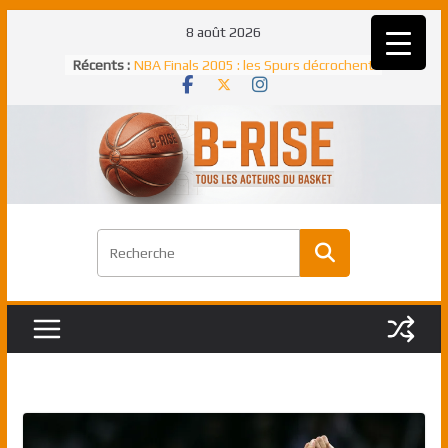
Passer
8 août 2026
Rudy Gobert, deuxième Français élu
au
Récents :
meilleur défenseur d’une saison NBA
contenu
NBA Finals 2005 : les Spurs décrochent
un troisième titre NBA, la rude bataille
face aux Pistons
NBA Finals 2021 : les Bucks et Giannis
Antetokounmpo triomphent, le Greek
Freek élu MVP
Shai Gilgeous-Alexander : son premier
match à plus de 40 points en NBA, le
canadien transcendant face aux Spurs
Pau Gasol dans l’histoire en 2002 :
premier européen sacré Rookie de
l’année