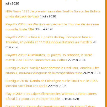
juin 2026
NBA Finals 1979 : le premier sacre des Seattle Sonics, les Bullets
privés du back-to-back
1 juin 2026
Playoffs 2016 : les Warriors empêchent le Thunder de vivre une
nouvelle finale NBA
30 mai 2026
Playoffs 2016 : la folie à 3-points de Klay Thompson face au
Thunder, 41 points et 11/18 à longue distance au match 6
28
mai 2026
Playoffs 2018 : 48 minutes, 35 points, 15 rebonds, le sacré
match 7 de LeBron James face aux Celtics
27 mai 2026
Euroligue 2021 : Vasilije Micic domine le Final Four, Anadolu Efes
Istanbul, nouveau vainqueur de la compétition reine
24 mai 2026
Euroligue 2016 : Nando de Colo règne sur le Final Four, le CSKA
Moscou sacré huit ans après
22 mai 2026
Play-in 2021 : les Lakers éliminent les Warriors, Lebron James
décisif à 3-points et en triple-double
19 mai 2026
Play-in 2021 : le coup de baguette magique de Jayson Tatum