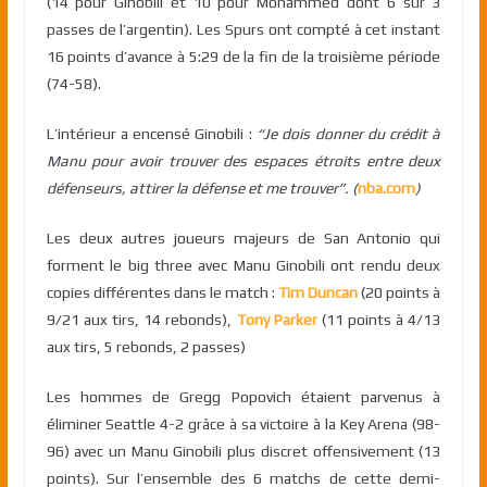
(14 pour Ginobili et 10 pour Mohammed dont 6 sur 3
passes de l’argentin). Les Spurs ont compté à cet instant
16 points d’avance à 5:29 de la fin de la troisième période
(74-58).
L’intérieur a encensé Ginobili :
“Je dois donner du crédit à
Manu pour avoir trouver des espaces étroits entre deux
défenseurs, attirer la défense et me trouver”. (
nba.com
)
Les deux autres joueurs majeurs de San Antonio qui
forment le big three avec Manu Ginobili ont rendu deux
copies différentes dans le match :
Tim Duncan
(20 points à
9/21 aux tirs, 14 rebonds),
Tony Parker
(11 points à 4/13
aux tirs, 5 rebonds, 2 passes)
Les hommes de Gregg Popovich étaient parvenus à
éliminer Seattle 4-2 grâce à sa victoire à la Key Arena (98-
96) avec un Manu Ginobili plus discret offensivement (13
points). Sur l’ensemble des 6 matchs de cette demi-