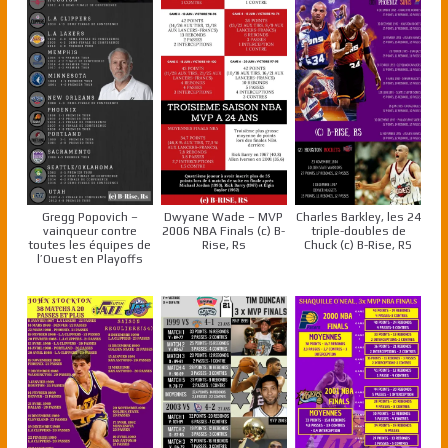
Gregg Popovich –
Dwyane Wade – MVP
Charles Barkley, les 24
vainqueur contre
2006 NBA Finals (c) B-
triple-doubles de
toutes les équipes de
Rise, Rs
Chuck (c) B-Rise, RS
l’Ouest en Playoffs