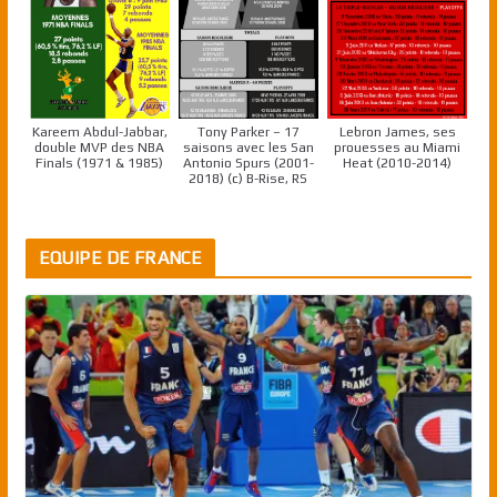
Kareem Abdul-Jabbar,
Tony Parker – 17
Lebron James, ses
double MVP des NBA
saisons avec les San
prouesses au Miami
Finals (1971 & 1985)
Antonio Spurs (2001-
Heat (2010-2014)
2018) (c) B-Rise, RS
EQUIPE DE FRANCE