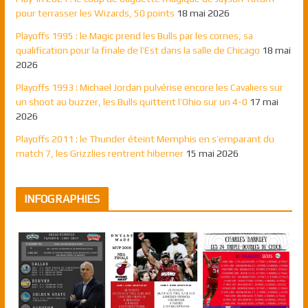
pour terrasser les Wizards, 50 points
18 mai 2026
Playoffs 1995 : le Magic prend les Bulls par les cornes, sa
qualification pour la finale de l’Est dans la salle de Chicago
18 mai
2026
Playoffs 1993 : Michael Jordan pulvérise encore les Cavaliers sur
un shoot au buzzer, les Bulls quittent l’Ohio sur un 4-0
17 mai
2026
Playoffs 2011 : le Thunder éteint Memphis en s’emparant du
match 7, les Grizzlies rentrent hiberner
15 mai 2026
INFOGRAPHIES