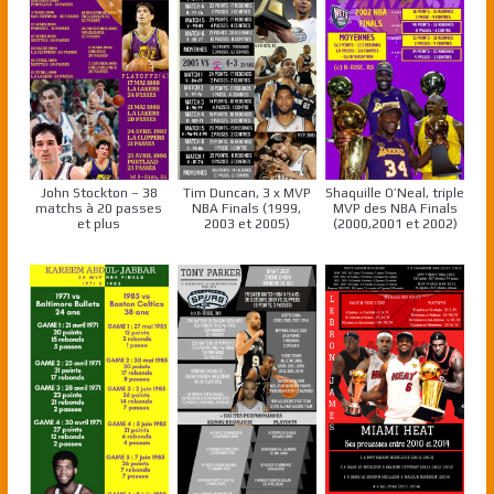
John Stockton – 38
Tim Duncan, 3 x MVP
Shaquille O’Neal, triple
matchs à 20 passes
NBA Finals (1999,
MVP des NBA Finals
et plus
2003 et 2005)
(2000,2001 et 2002)