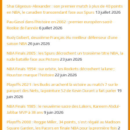
Shai Gilgeous-Alexander : son premier match à plus de 40 points
en NBA, le canadien transcendant face aux Spurs
13 juillet 2026
Pau Gasol dans l’histoire en 2002 : premier européen sacré
Rookie de l’année
6 juillet 2026
Rudy Gobert, deuxième Français élu meilleur défenseur d’une
saison NBA
26 juin 2026
NBA Finals 2005 : les Spurs décrochent un troisième titre NBA, la
rude bataille face aux Pistons
23 juin 2026
NBA Finals 1994 : sur orbite, les Rockets décrochent la lune ;
Houston marque l’histoire
22 juin 2026
Playoffs 2021 : les Bucks arrachent la victoire au match 7 sur le
parquet des Nets, la pointure 52 de Kevin Durant a fait parler
19
juin 2026
NBA Finals 1985 : le neuvième sacre des Lakers, Kareem Abdul-
Jabbar MVP à 38 ans
9 juin 2026
Playoffs 2000 : Reggie Miller, 34 points, s’est régalé au Madison
Square Garden, les Pacers en finale NBA pour la première fois
2