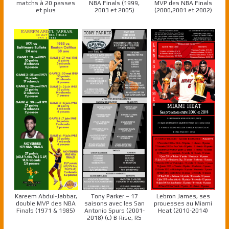
matchs à 20 passes
NBA Finals (1999,
MVP des NBA Finals
et plus
2003 et 2005)
(2000,2001 et 2002)
Kareem Abdul-Jabbar,
Tony Parker – 17
Lebron James, ses
double MVP des NBA
saisons avec les San
prouesses au Miami
Finals (1971 & 1985)
Antonio Spurs (2001-
Heat (2010-2014)
2018) (c) B-Rise, RS