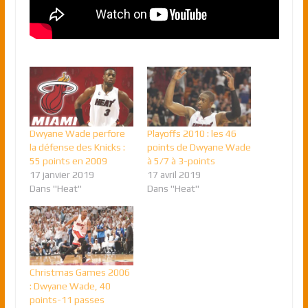
Dwyane Wade perfore
Playoffs 2010 : les 46
la défense des Knicks :
points de Dwyane Wade
55 points en 2009
à 5/7 à 3-points
17 janvier 2019
17 avril 2019
Dans "Heat"
Dans "Heat"
Christmas Games 2006
: Dwyane Wade, 40
points-11 passes