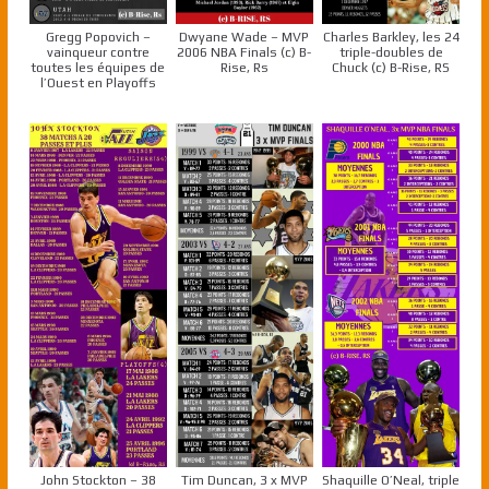
Gregg Popovich –
Dwyane Wade – MVP
Charles Barkley, les 24
vainqueur contre
2006 NBA Finals (c) B-
triple-doubles de
toutes les équipes de
Rise, Rs
Chuck (c) B-Rise, RS
l’Ouest en Playoffs
John Stockton – 38
Tim Duncan, 3 x MVP
Shaquille O’Neal, triple