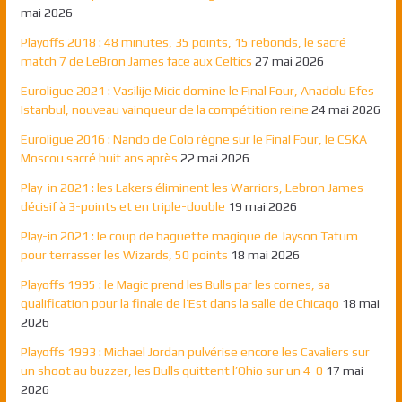
mai 2026
Playoffs 2018 : 48 minutes, 35 points, 15 rebonds, le sacré
match 7 de LeBron James face aux Celtics
27 mai 2026
Euroligue 2021 : Vasilije Micic domine le Final Four, Anadolu Efes
Istanbul, nouveau vainqueur de la compétition reine
24 mai 2026
Euroligue 2016 : Nando de Colo règne sur le Final Four, le CSKA
Moscou sacré huit ans après
22 mai 2026
Play-in 2021 : les Lakers éliminent les Warriors, Lebron James
décisif à 3-points et en triple-double
19 mai 2026
Play-in 2021 : le coup de baguette magique de Jayson Tatum
pour terrasser les Wizards, 50 points
18 mai 2026
Playoffs 1995 : le Magic prend les Bulls par les cornes, sa
qualification pour la finale de l’Est dans la salle de Chicago
18 mai
2026
Playoffs 1993 : Michael Jordan pulvérise encore les Cavaliers sur
un shoot au buzzer, les Bulls quittent l’Ohio sur un 4-0
17 mai
2026