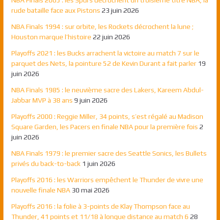
rude bataille face aux Pistons
23 juin 2026
NBA Finals 1994 : sur orbite, les Rockets décrochent la lune ;
Houston marque l’histoire
22 juin 2026
Playoffs 2021 : les Bucks arrachent la victoire au match 7 sur le
parquet des Nets, la pointure 52 de Kevin Durant a fait parler
19
juin 2026
NBA Finals 1985 : le neuvième sacre des Lakers, Kareem Abdul-
Jabbar MVP à 38 ans
9 juin 2026
Playoffs 2000 : Reggie Miller, 34 points, s’est régalé au Madison
Square Garden, les Pacers en finale NBA pour la première fois
2
juin 2026
NBA Finals 1979 : le premier sacre des Seattle Sonics, les Bullets
privés du back-to-back
1 juin 2026
Playoffs 2016 : les Warriors empêchent le Thunder de vivre une
nouvelle finale NBA
30 mai 2026
Playoffs 2016 : la folie à 3-points de Klay Thompson face au
Thunder, 41 points et 11/18 à longue distance au match 6
28