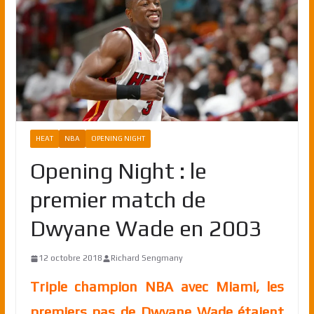
HEAT
NBA
OPENING NIGHT
Opening Night : le
premier match de
Dwyane Wade en 2003
12 octobre 2018
Richard Sengmany
Triple champion NBA avec Miami, les
premiers pas de Dwyane Wade étaient