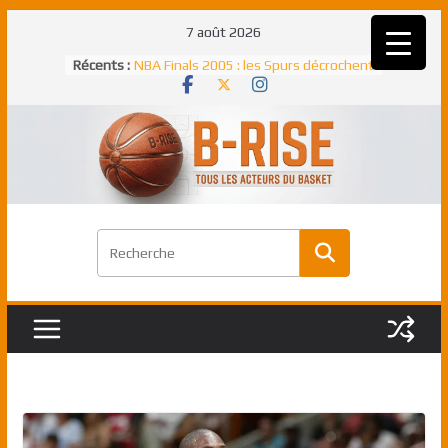
Passer
7 août 2026
Rudy Gobert, deuxième Français élu
au
Récents :
meilleur défenseur d’une saison NBA
contenu
NBA Finals 2005 : les Spurs décrochent
un troisième titre NBA, la rude bataille
face aux Pistons
NBA Finals 2021 : les Bucks et Giannis
Antetokounmpo triomphent, le Greek
Freek élu MVP
Shai Gilgeous-Alexander : son premier
match à plus de 40 points en NBA, le
canadien transcendant face aux Spurs
Pau Gasol dans l’histoire en 2002 :
premier européen sacré Rookie de
l’année