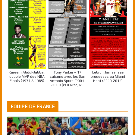
Kareem Abdul-Jabbar,
Tony Parker – 17
Lebron James, ses
double MVP des NBA
saisons avec les San
prouesses au Miami
Finals (1971 & 1985)
Antonio Spurs (2001-
Heat (2010-2014)
2018) (c) B-Rise, RS
EQUIPE DE FRANCE