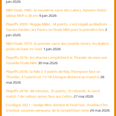
juin 2026
NBA Finals 1985 : le neuvième sacre des Lakers, Kareem Abdul-
Jabbar MVP à 38 ans
9 juin 2026
Playoffs 2000 : Reggie Miller, 34 points, s’est régalé au Madison
Square Garden, les Pacers en finale NBA pour la première fois
2
juin 2026
NBA Finals 1979 : le premier sacre des Seattle Sonics, les Bullets
privés du back-to-back
1 juin 2026
Playoffs 2016 : les Warriors empêchent le Thunder de vivre une
nouvelle finale NBA
30 mai 2026
Playoffs 2016 : la folie à 3-points de Klay Thompson face au
Thunder, 41 points et 11/18 à longue distance au match 6
28
mai 2026
Playoffs 2018 : 48 minutes, 35 points, 15 rebonds, le sacré
match 7 de LeBron James face aux Celtics
27 mai 2026
Euroligue 2021 : Vasilije Micic domine le Final Four, Anadolu Efes
Istanbul, nouveau vainqueur de la compétition reine
24 mai 2026