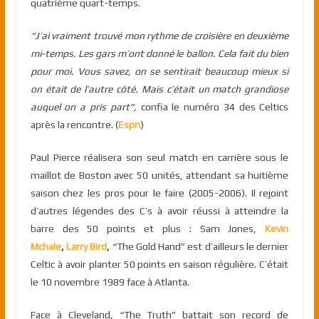
quatrième quart-temps.
“J’ai vraiment trouvé mon rythme de croisière en deuxième
mi-temps. Les gars m’ont donné le ballon. Cela fait du bien
pour moi. Vous savez, on se sentirait beaucoup mieux si
on était de l’autre côté. Mais c’était un match grandiose
auquel on a pris part”,
confia le numéro 34 des Celtics
après la rencontre. (
Espn
)
Paul Pierce réalisera son seul match en carrière sous le
maillot de Boston avec 50 unités, attendant sa huitième
saison chez les pros pour le faire (2005-2006). Il rejoint
d’autres légendes des C’s à avoir réussi à atteindre la
barre des 50 points et plus : Sam Jones,
Kevin
Mchale
,
Larry Bird
,
“The Gold Hand” est d’ailleurs le dernier
Celtic à avoir planter 50 points en saison régulière. C’était
le 10 novembre 1989 face à Atlanta.
Face à Cleveland, “The Truth” battait son record de