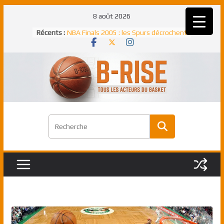
Passer
8 août 2026
Rudy Gobert, deuxième Français élu
au
Récents :
meilleur défenseur d’une saison NBA
contenu
NBA Finals 2005 : les Spurs décrochent
un troisième titre NBA, la rude bataille
face aux Pistons
NBA Finals 2021 : les Bucks et Giannis
Antetokounmpo triomphent, le Greek
Freek élu MVP
Shai Gilgeous-Alexander : son premier
match à plus de 40 points en NBA, le
canadien transcendant face aux Spurs
Pau Gasol dans l’histoire en 2002 :
premier européen sacré Rookie de
l’année