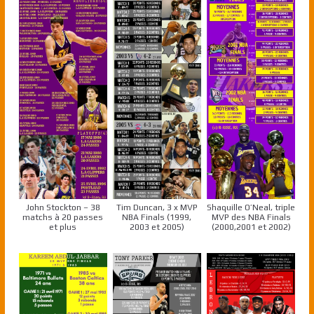
John Stockton – 38
Tim Duncan, 3 x MVP
Shaquille O’Neal, triple
matchs à 20 passes
NBA Finals (1999,
MVP des NBA Finals
et plus
2003 et 2005)
(2000,2001 et 2002)