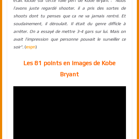
était lucide sur cette folle perf de Kobe Bryant : “
Nous
l’avons juste regardé shooter. il a pris des sortes de
shoots dont tu penses que ca ne va jamais rentré. Et
soudainement, il déroulait. Il était du genre difficle à
arrêter. On a essayé de mettre 3-4 gars sur lui. Mais on
avait l’impression que personne pouvait le surveiller ce
soir”.
(
espn
)
Les 81 points en images de Kobe
Bryant