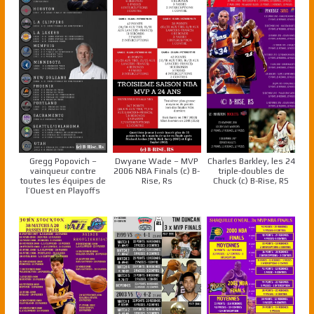
Gregg Popovich –
Dwyane Wade – MVP
Charles Barkley, les 24
vainqueur contre
2006 NBA Finals (c) B-
triple-doubles de
toutes les équipes de
Rise, Rs
Chuck (c) B-Rise, RS
l’Ouest en Playoffs