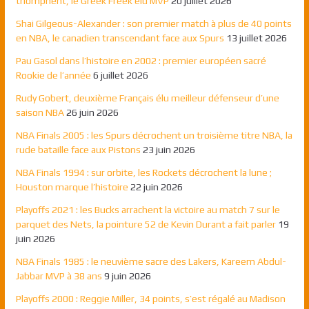
triomphent, le Greek Freek élu MVP
20 juillet 2026
Shai Gilgeous-Alexander : son premier match à plus de 40 points
en NBA, le canadien transcendant face aux Spurs
13 juillet 2026
Pau Gasol dans l’histoire en 2002 : premier européen sacré
Rookie de l’année
6 juillet 2026
Rudy Gobert, deuxième Français élu meilleur défenseur d’une
saison NBA
26 juin 2026
NBA Finals 2005 : les Spurs décrochent un troisième titre NBA, la
rude bataille face aux Pistons
23 juin 2026
NBA Finals 1994 : sur orbite, les Rockets décrochent la lune ;
Houston marque l’histoire
22 juin 2026
Playoffs 2021 : les Bucks arrachent la victoire au match 7 sur le
parquet des Nets, la pointure 52 de Kevin Durant a fait parler
19
juin 2026
NBA Finals 1985 : le neuvième sacre des Lakers, Kareem Abdul-
Jabbar MVP à 38 ans
9 juin 2026
Playoffs 2000 : Reggie Miller, 34 points, s’est régalé au Madison