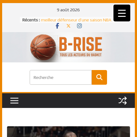
Passer
9 août 2026
au
Récents :
Rudy Gobert, deuxième Français élu
contenu
meilleur défenseur d’une saison NBA
NBA Finals 2005 : les Spurs décrochent
un troisième titre NBA, la rude bataille
face aux Pistons
NBA Finals 2021 : les Bucks et Giannis
Antetokounmpo triomphent, le Greek
Freek élu MVP
Shai Gilgeous-Alexander : son premier
match à plus de 40 points en NBA, le
canadien transcendant face aux Spurs
Pau Gasol dans l’histoire en 2002 :
premier européen sacré Rookie de
l’année