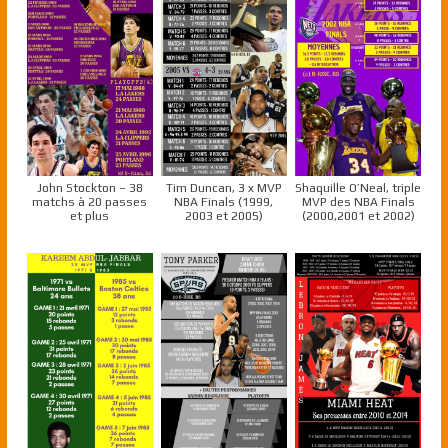
John Stockton – 38
Tim Duncan, 3 x MVP
Shaquille O’Neal, triple
matchs à 20 passes
NBA Finals (1999,
MVP des NBA Finals
et plus
2003 et 2005)
(2000,2001 et 2002)