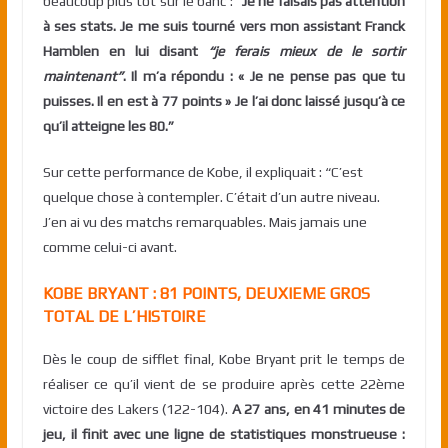
beaucoup plus tôt sur le banc :
“Je ne faisais pas attention
à ses stats. Je me suis tourné vers mon assistant Franck
Hamblen en lui disant
“je ferais mieux de le sortir
maintenant”
. Il m’a répondu : « Je ne pense pas que tu
puisses. Il en est à 77 points » Je l’ai donc laissé jusqu’à ce
qu’il atteigne les 80.”
Sur cette performance de Kobe, il expliquait : “C’est
quelque chose à contempler. C’était d’un autre niveau.
J’en ai vu des matchs remarquables. Mais jamais une
comme celui-ci avant.
KOBE BRYANT : 81 POINTS, DEUXIEME GROS
TOTAL DE L’HISTOIRE
Dès le coup de sifflet final, Kobe Bryant prit le temps de
réaliser ce qu’il vient de se produire après cette 22ème
victoire des Lakers (122-104).
A 27 ans, en 41 minutes de
jeu, il finit avec une ligne de statistiques monstrueuse :