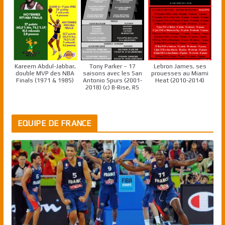
Kareem Abdul-Jabbar,
Tony Parker – 17
Lebron James, ses
double MVP des NBA
saisons avec les San
prouesses au Miami
Finals (1971 & 1985)
Antonio Spurs (2001-
Heat (2010-2014)
2018) (c) B-Rise, RS
EQUIPE DE FRANCE