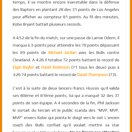
temps, il se montre encore inarretable dans la défense
des Raptors en plantant 28 des 31 points de Los Angeles
pour afficher au compteur 81 points. Au fil des minutes,
Kobe Bryant battait plusieurs records.
A 4:52 de la fin du match, sur une passe de Lamar Odom, il
marqua à 3-points pour atteindre les 70 points dépassant
les 69 points de
Michael Jordan
avec les Bulls contre
Cleveland. A 4:26 il totalisa 72 points battant le record de
Elgin Baylor
et
David Robinson
(71 tous les deux) puis à
3:26 74 points battant le record de
David Thompson
(73).
C’est à la suite de deux lancers-francs réussis qu’il valida
ses 80ème et 81ème points, lui qui a marqué 32 des 37
points de son équipe. A 4 secondes de la fin, Phil Jackson
le sortait du terrain et le public scanda des “MVP, MVP,
MVP” envers Kobe qui pointa le doigt vers le ciel. L’ancien
coach des Bulls confiait qu’il voulait mettre sa star