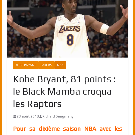
KOBE BRYANT
LAKERS
NBA
Kobe Bryant, 81 points :
le Black Mamba croqua
les Raptors
23 août 2018
Richard Sengmany
Pour sa dixième saison NBA avec les