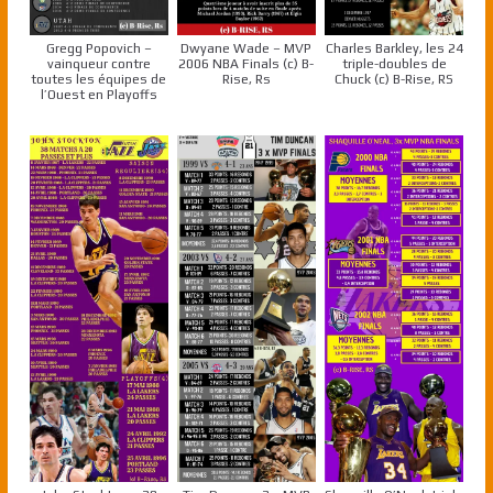
Gregg Popovich –
Dwyane Wade – MVP
Charles Barkley, les 24
vainqueur contre
2006 NBA Finals (c) B-
triple-doubles de
toutes les équipes de
Rise, Rs
Chuck (c) B-Rise, RS
l’Ouest en Playoffs