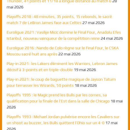
Thunder, 41 points et 11/18 à longue distance au match 6
28
mai 2026
Playoffs 2018 : 48 minutes, 35 points, 15 rebonds, le sacré
match 7 de LeBron James face aux Celtics
27 mai 2026
Euroligue 2021 : Vasilije Micic domine le Final Four, Anadolu Efes
Istanbul, nouveau vainqueur de la compétition reine
24 mai 2026
Euroligue 2016 : Nando de Colo règne sur le Final Four, le CSKA
Moscou sacré huit ans après
22 mai 2026
Play-in 2021 : les Lakers éliminent les Warriors, Lebron James
décisif à 3-points et en triple-double
19 mai 2026
Play-in 2021 : le coup de baguette magique de Jayson Tatum
pour terrasser les Wizards, 50 points
18 mai 2026
Playoffs 1995 : le Magic prend les Bulls par les cornes, sa
qualification pour la finale de l’Est dans la salle de Chicago
18 mai
2026
Playoffs 1993 : Michael Jordan pulvérise encore les Cavaliers sur
un shoot au buzzer, les Bulls quittent l’Ohio sur un 4-0
17 mai
2026