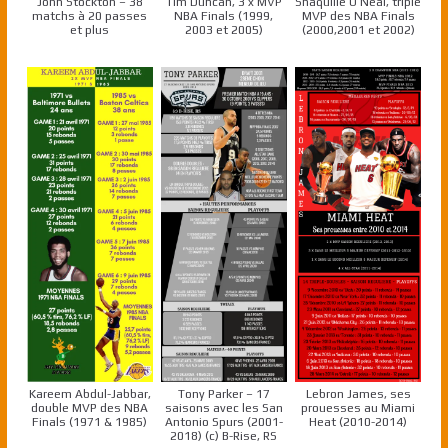
John Stockton – 38
Tim Duncan, 3 x MVP
Shaquille O’Neal, triple
matchs à 20 passes
NBA Finals (1999,
MVP des NBA Finals
et plus
2003 et 2005)
(2000,2001 et 2002)
Kareem Abdul-Jabbar,
Tony Parker – 17
Lebron James, ses
double MVP des NBA
saisons avec les San
prouesses au Miami
Finals (1971 & 1985)
Antonio Spurs (2001-
Heat (2010-2014)
2018) (c) B-Rise, RS