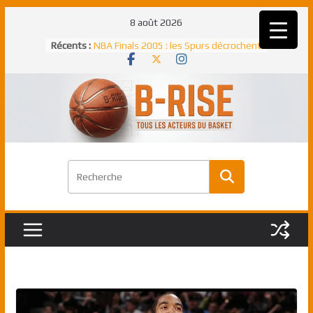
Passer
8 août 2026
au
Récents :
NBA Finals 2005 : les Spurs décrochent
contenu
un troisième titre NBA, la rude bataille
face aux Pistons
NBA Finals 2021 : les Bucks et Giannis
Antetokounmpo triomphent, le Greek
Freek élu MVP
Shai Gilgeous-Alexander : son premier
match à plus de 40 points en NBA, le
canadien transcendant face aux Spurs
Pau Gasol dans l’histoire en 2002 :
premier européen sacré Rookie de
l’année
Rudy Gobert, deuxième Français élu
meilleur défenseur d’une saison NBA