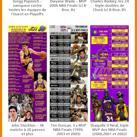
Gregg Popovich –
Dwyane Wade – MVP
Charles Barkley, les 24
vainqueur contre
2006 NBA Finals (c) B-
triple-doubles de
toutes les équipes de
Rise, Rs
Chuck (c) B-Rise, RS
l’Ouest en Playoffs
John Stockton – 38
Tim Duncan, 3 x MVP
Shaquille O’Neal, triple
matchs à 20 passes
NBA Finals (1999,
MVP des NBA Finals
et plus
2003 et 2005)
(2000,2001 et 2002)