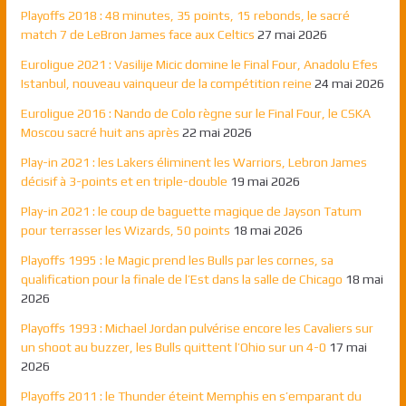
Playoffs 2018 : 48 minutes, 35 points, 15 rebonds, le sacré
match 7 de LeBron James face aux Celtics
27 mai 2026
Euroligue 2021 : Vasilije Micic domine le Final Four, Anadolu Efes
Istanbul, nouveau vainqueur de la compétition reine
24 mai 2026
Euroligue 2016 : Nando de Colo règne sur le Final Four, le CSKA
Moscou sacré huit ans après
22 mai 2026
Play-in 2021 : les Lakers éliminent les Warriors, Lebron James
décisif à 3-points et en triple-double
19 mai 2026
Play-in 2021 : le coup de baguette magique de Jayson Tatum
pour terrasser les Wizards, 50 points
18 mai 2026
Playoffs 1995 : le Magic prend les Bulls par les cornes, sa
qualification pour la finale de l’Est dans la salle de Chicago
18 mai
2026
Playoffs 1993 : Michael Jordan pulvérise encore les Cavaliers sur
un shoot au buzzer, les Bulls quittent l’Ohio sur un 4-0
17 mai
2026
Playoffs 2011 : le Thunder éteint Memphis en s’emparant du