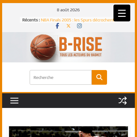
Passer
8 août 2026
Rudy Gobert, deuxième Français élu
au
Récents :
meilleur défenseur d’une saison NBA
contenu
NBA Finals 2005 : les Spurs décrochent
un troisième titre NBA, la rude bataille
face aux Pistons
NBA Finals 2021 : les Bucks et Giannis
Antetokounmpo triomphent, le Greek
Freek élu MVP
Shai Gilgeous-Alexander : son premier
match à plus de 40 points en NBA, le
canadien transcendant face aux Spurs
Pau Gasol dans l’histoire en 2002 :
premier européen sacré Rookie de
l’année