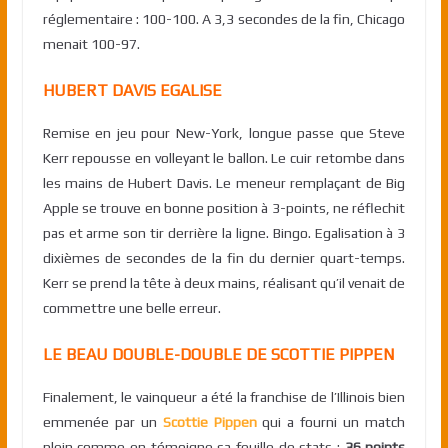
réglementaire : 100-100. A 3,3 secondes de la fin, Chicago
menait 100-97.
HUBERT DAVIS EGALISE
Remise en jeu pour New-York, longue passe que Steve
Kerr repousse en volleyant le ballon. Le cuir retombe dans
les mains de Hubert Davis. Le meneur remplaçant de Big
Apple se trouve en bonne position à 3-points, ne réflechit
pas et arme son tir derrière la ligne. Bingo. Egalisation à 3
dixièmes de secondes de la fin du dernier quart-temps.
Kerr se prend la tête à deux mains, réalisant qu’il venait de
commettre une belle erreur.
LE BEAU DOUBLE-DOUBLE DE SCOTTIE PIPPEN
Finalement, le vainqueur a été la franchise de l’Illinois bien
emmenée par un
Scottie Pippen
qui a fourni un match
plein comme en témoigne sa feuille de stats :
36 points