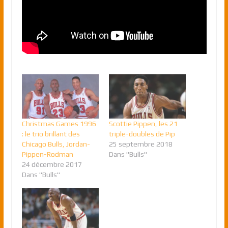
Christmas Games 1996
Scottie Pippen, les 21
: le trio brillant des
triple-doubles de Pip
Chicago Bulls, Jordan-
25 septembre 2018
Pippen-Rodman
Dans "Bulls"
24 décembre 2017
Dans "Bulls"