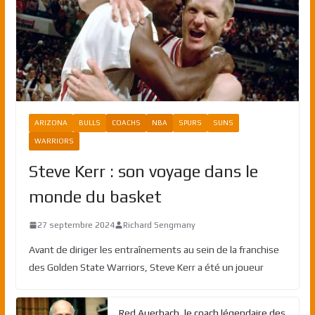
ARIZONA
BULLS
COACHS
NBA
SPURS
SUNS
WARRIORS
Steve Kerr : son voyage dans le
monde du basket
27 septembre 2024
Richard Sengmany
Avant de diriger les entraînements au sein de la franchise
des Golden State Warriors, Steve Kerr a été un joueur
Red Auerbach, le coach légendaire des