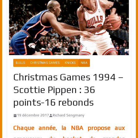
BULLS
CHRISTMAS GAMES
KNICKS
NBA
Christmas Games 1994 –
Scottie Pippen : 36
points-16 rebonds
19 décembre 2017
Richard Sengmany
Chaque année, la NBA propose aux