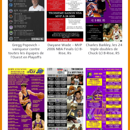
Gregg Popovich –
Dwyane Wade – MVP
Charles Barkley, les 24
vainqueur contre
2006 NBA Finals (c) B-
triple-doubles de
toutes les équipes de
Rise, Rs
Chuck (c) B-Rise, RS
l’Ouest en Playoffs