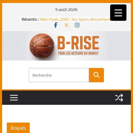
Passer
9 août 2026
au
Récents :
NBA Finals 2005 : les Spurs décrochent
contenu
un troisième titre NBA, la rude bataille
face aux Pistons
NBA Finals 2021 : les Bucks et Giannis
Antetokounmpo triomphent, le Greek
Freek élu MVP
Shai Gilgeous-Alexander : son premier
match à plus de 40 points en NBA, le
canadien transcendant face aux Spurs
Pau Gasol dans l’histoire en 2002 :
premier européen sacré Rookie de
l’année
Rudy Gobert, deuxième Français élu
meilleur défenseur d’une saison NBA
Royals