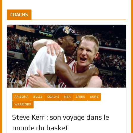
COACHS
ARIZONA
BULLS
COACHS
NBA
SPURS
SUNS
WARRIORS
Steve Kerr : son voyage dans le
monde du basket