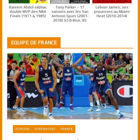
Kareem Abdul-Jabbar,
Tony Parker – 17
Lebron James, ses
double MVP des NBA
saisons avec les San
prouesses au Miami
Finals (1971 & 1985)
Antonio Spurs (2001-
Heat (2010-2014)
2018) (c) B-Rise, RS
EQUIPE DE FRANCE
ESPAGNE
EUROBASKET
FRANCE