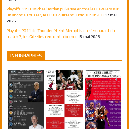
Playoffs 1993 : Michael Jordan pulvérise encore les Cavaliers sur
un shoot au buzzer, les Bulls quittent l’Ohio sur un 4-0
17 mai
2026
Playoffs 2011 : le Thunder éteint Memphis en s’emparant du
match 7, les Grizzlies rentrent hiberner
15 mai 2026
INFOGRAPHIES