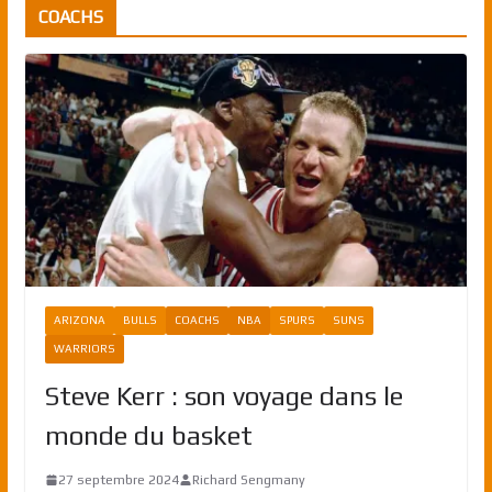
COACHS
ARIZONA
BULLS
COACHS
NBA
SPURS
SUNS
WARRIORS
Steve Kerr : son voyage dans le
monde du basket
27 septembre 2024
Richard Sengmany