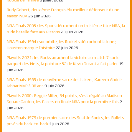
Rookie de l’année
6 juillet 2026
Rudy Gobert, deuxième Français élu meilleur défenseur d’une
saison NBA
26 juin 2026
NBA Finals 2005 : les Spurs décrochent un troisième titre NBA, la
rude bataille face aux Pistons
23 juin 2026
NBA Finals 1994 : sur orbite, les Rockets décrochent la lune ;
Houston marque l’histoire
22 juin 2026
Playoffs 2021 : les Bucks arrachent la victoire au match 7 sur le
parquet des Nets, la pointure 52 de Kevin Durant a fait parler
19
juin 2026
NBA Finals 1985 : le neuvième sacre des Lakers, Kareem Abdul-
Jabbar MVP à 38 ans
9 juin 2026
Playoffs 2000 : Reggie Miller, 34 points, s’est régalé au Madison
Square Garden, les Pacers en finale NBA pour la première fois
2
juin 2026
NBA Finals 1979 : le premier sacre des Seattle Sonics, les Bullets
privés du back-to-back
1 juin 2026