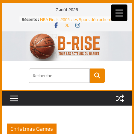
Passer
7 août 2026
au
Rudy Gobert, deuxième Français élu
Récents :
meilleur défenseur d’une saison NBA
contenu
NBA Finals 2005 : les Spurs décrochent
un troisième titre NBA, la rude bataille
face aux Pistons
NBA Finals 2021 : les Bucks et Giannis
Antetokounmpo triomphent, le Greek
Freek élu MVP
Shai Gilgeous-Alexander : son premier
match à plus de 40 points en NBA, le
canadien transcendant face aux Spurs
Pau Gasol dans l’histoire en 2002 :
premier européen sacré Rookie de
l’année
Christmas Games