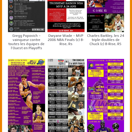
Gregg Popovich –
Dwyane Wade – MVP
Charles Barkley, les 24
vainqueur contre
2006 NBA Finals (c) B-
triple-doubles de
toutes les équipes de
Rise, Rs
Chuck (c) B-Rise, RS
l’Ouest en Playoffs