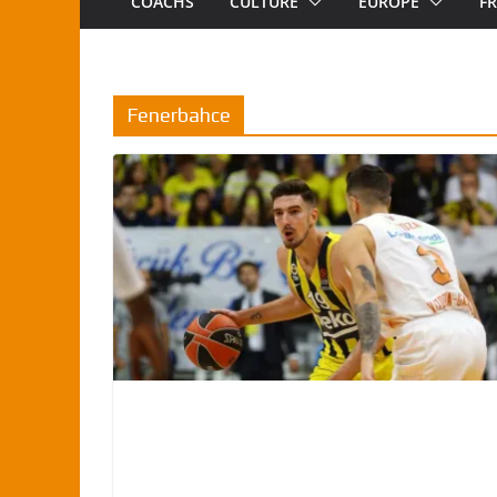
COACHS
CULTURE
EUROPE
F
Fenerbahce