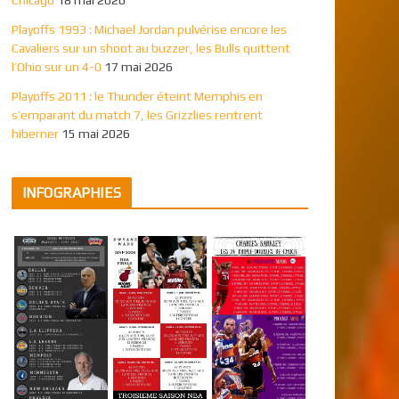
Playoffs 1993 : Michael Jordan pulvérise encore les
Cavaliers sur un shoot au buzzer, les Bulls quittent
l’Ohio sur un 4-0
17 mai 2026
Playoffs 2011 : le Thunder éteint Memphis en
s’emparant du match 7, les Grizzlies rentrent
hiberner
15 mai 2026
INFOGRAPHIES