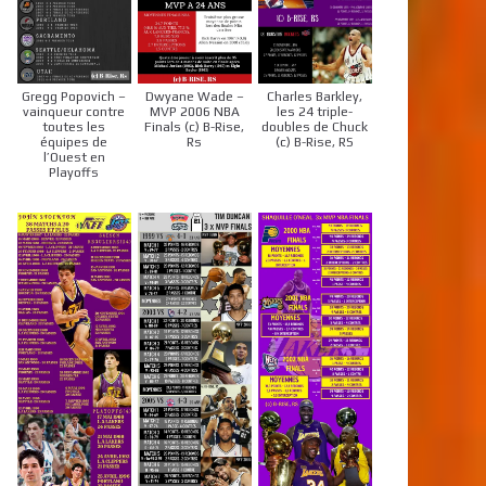
Gregg Popovich –
Dwyane Wade –
Charles Barkley,
vainqueur contre
MVP 2006 NBA
les 24 triple-
toutes les
Finals (c) B-Rise,
doubles de Chuck
équipes de
Rs
(c) B-Rise, RS
l’Ouest en
Playoffs