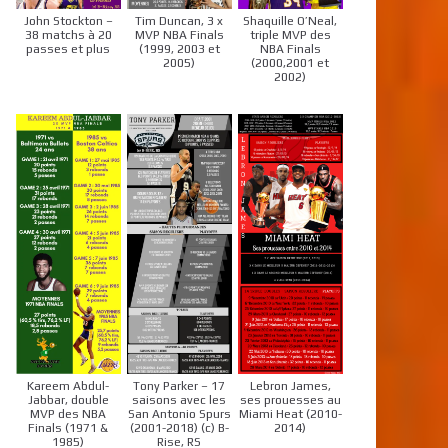
John Stockton –
Tim Duncan, 3 x
Shaquille O’Neal,
38 matchs à 20
MVP NBA Finals
triple MVP des
passes et plus
(1999, 2003 et
NBA Finals
2005)
(2000,2001 et
2002)
Kareem Abdul-
Tony Parker – 17
Lebron James,
Jabbar, double
saisons avec les
ses prouesses au
MVP des NBA
San Antonio Spurs
Miami Heat (2010-
Finals (1971 &
(2001-2018) (c) B-
2014)
1985)
Rise, RS