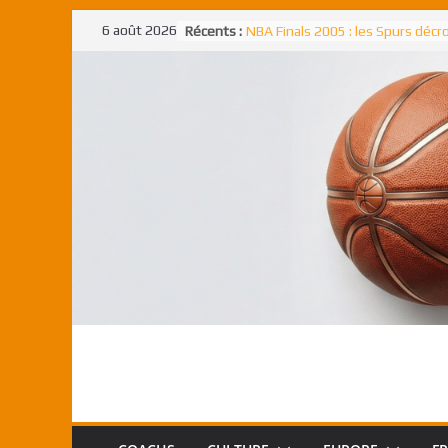
Passer
6 août 2026
Récents :
NBA Finals 2005 : les Spurs déc
au
un troisième titre NBA, la rude b
face aux Pistons
contenu
NBA Finals 2021 : les Bucks et Gi
Antetokounmpo triomphent, le
Freek élu MVP
Shai Gilgeous-Alexander : son p
match à plus de 40 points en NBA
canadien transcendant face aux
Pau Gasol dans l’histoire en 2002
premier européen sacré Rookie 
l’année
Rudy Gobert, deuxième Français
meilleur défenseur d’une saiso