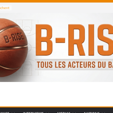
rochent
ataille
annis
 Greek
remier
, le
 Spurs
 :
de
 élu
n NBA