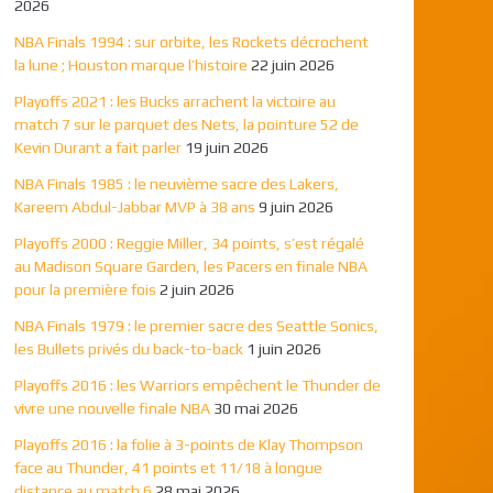
2026
NBA Finals 1994 : sur orbite, les Rockets décrochent
la lune ; Houston marque l’histoire
22 juin 2026
Playoffs 2021 : les Bucks arrachent la victoire au
match 7 sur le parquet des Nets, la pointure 52 de
Kevin Durant a fait parler
19 juin 2026
NBA Finals 1985 : le neuvième sacre des Lakers,
Kareem Abdul-Jabbar MVP à 38 ans
9 juin 2026
Playoffs 2000 : Reggie Miller, 34 points, s’est régalé
au Madison Square Garden, les Pacers en finale NBA
pour la première fois
2 juin 2026
NBA Finals 1979 : le premier sacre des Seattle Sonics,
les Bullets privés du back-to-back
1 juin 2026
Playoffs 2016 : les Warriors empêchent le Thunder de
vivre une nouvelle finale NBA
30 mai 2026
Playoffs 2016 : la folie à 3-points de Klay Thompson
face au Thunder, 41 points et 11/18 à longue
distance au match 6
28 mai 2026