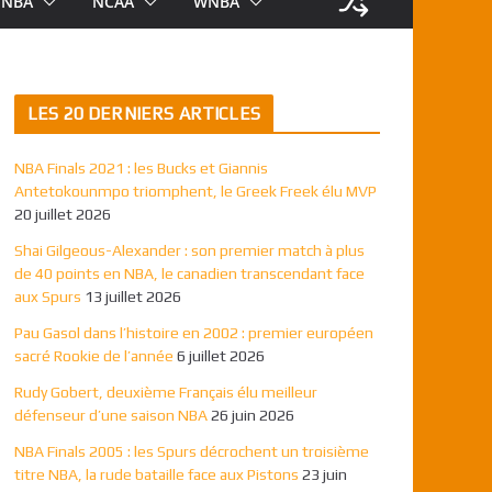
NBA
NCAA
WNBA
LES 20 DERNIERS ARTICLES
NBA Finals 2021 : les Bucks et Giannis
Antetokounmpo triomphent, le Greek Freek élu MVP
20 juillet 2026
Shai Gilgeous-Alexander : son premier match à plus
de 40 points en NBA, le canadien transcendant face
aux Spurs
13 juillet 2026
Pau Gasol dans l’histoire en 2002 : premier européen
sacré Rookie de l’année
6 juillet 2026
Rudy Gobert, deuxième Français élu meilleur
défenseur d’une saison NBA
26 juin 2026
NBA Finals 2005 : les Spurs décrochent un troisième
titre NBA, la rude bataille face aux Pistons
23 juin