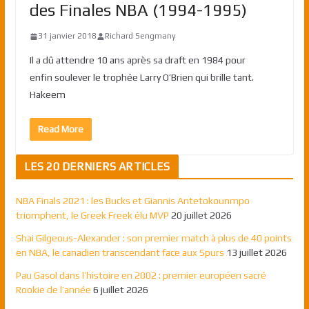
des Finales NBA (1994-1995)
31 janvier 2018
Richard Sengmany
Il a dû attendre 10 ans après sa draft en 1984 pour
enfin soulever le trophée Larry O’Brien qui brille tant.
Hakeem
Read More
LES 20 DERNIERS ARTICLES
NBA Finals 2021 : les Bucks et Giannis Antetokounmpo
triomphent, le Greek Freek élu MVP
20 juillet 2026
Shai Gilgeous-Alexander : son premier match à plus de 40 points
en NBA, le canadien transcendant face aux Spurs
13 juillet 2026
Pau Gasol dans l’histoire en 2002 : premier européen sacré
Rookie de l’année
6 juillet 2026