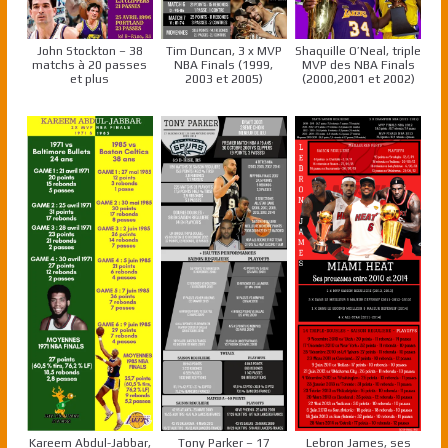
John Stockton – 38
Tim Duncan, 3 x MVP
Shaquille O’Neal, triple
matchs à 20 passes
NBA Finals (1999,
MVP des NBA Finals
et plus
2003 et 2005)
(2000,2001 et 2002)
Kareem Abdul-Jabbar,
Tony Parker – 17
Lebron James, ses