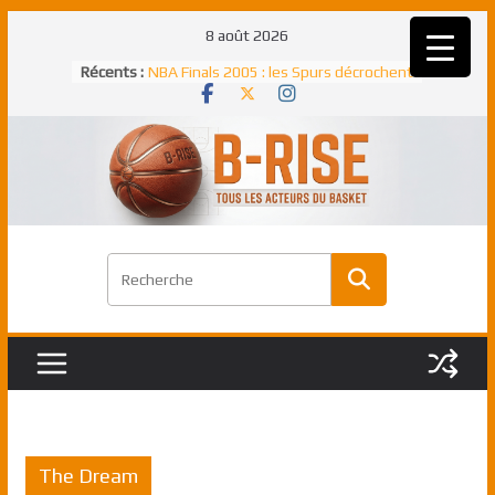
Passer
8 août 2026
au
Récents :
NBA Finals 2005 : les Spurs décrochent
contenu
un troisième titre NBA, la rude bataille
face aux Pistons
NBA Finals 2021 : les Bucks et Giannis
Antetokounmpo triomphent, le Greek
Freek élu MVP
Shai Gilgeous-Alexander : son premier
match à plus de 40 points en NBA, le
canadien transcendant face aux Spurs
Pau Gasol dans l’histoire en 2002 :
premier européen sacré Rookie de
l’année
Rudy Gobert, deuxième Français élu
meilleur défenseur d’une saison NBA
The Dream