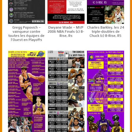
Gregg Popovich –
Dwyane Wade – MVP
Charles Barkley, les 24
vainqueur contre
2006 NBA Finals (c) B-
triple-doubles de
toutes les équipes de
Rise, Rs
Chuck (c) B-Rise, RS
l’Ouest en Playoffs