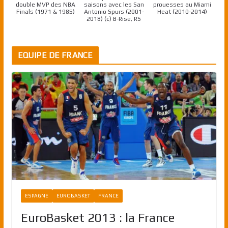
double MVP des NBA
saisons avec les San
prouesses au Miami
Finals (1971 & 1985)
Antonio Spurs (2001-
Heat (2010-2014)
2018) (c) B-Rise, RS
EQUIPE DE FRANCE
ESPAGNE
EUROBASKET
FRANCE
EuroBasket 2013 : la France