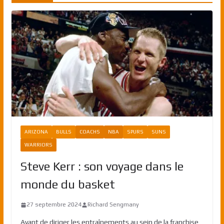
ARIZONA
BULLS
COACHS
NBA
SPURS
SUNS
WARRIORS
Steve Kerr : son voyage dans le
monde du basket
27 septembre 2024
Richard Sengmany
Avant de diriger les entraînements au sein de la franchise