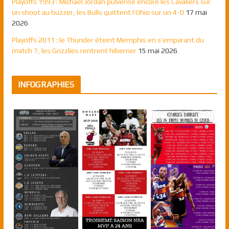
Playoffs 1993 : Michael Jordan pulvérise encore les Cavaliers sur
un shoot au buzzer, les Bulls quittent l’Ohio sur un 4-0
17 mai
2026
Playoffs 2011 : le Thunder éteint Memphis en s’emparant du
match 7, les Grizzlies rentrent hiberner
15 mai 2026
INFOGRAPHIES