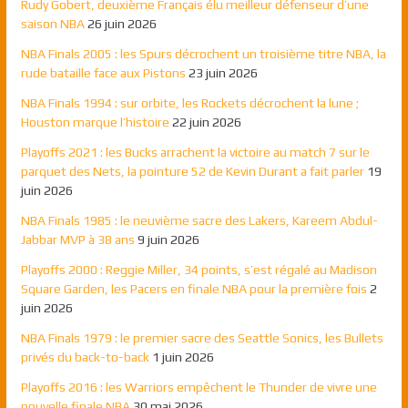
Rudy Gobert, deuxième Français élu meilleur défenseur d’une
saison NBA
26 juin 2026
NBA Finals 2005 : les Spurs décrochent un troisième titre NBA, la
rude bataille face aux Pistons
23 juin 2026
NBA Finals 1994 : sur orbite, les Rockets décrochent la lune ;
Houston marque l’histoire
22 juin 2026
Playoffs 2021 : les Bucks arrachent la victoire au match 7 sur le
parquet des Nets, la pointure 52 de Kevin Durant a fait parler
19
juin 2026
NBA Finals 1985 : le neuvième sacre des Lakers, Kareem Abdul-
Jabbar MVP à 38 ans
9 juin 2026
Playoffs 2000 : Reggie Miller, 34 points, s’est régalé au Madison
Square Garden, les Pacers en finale NBA pour la première fois
2
juin 2026
NBA Finals 1979 : le premier sacre des Seattle Sonics, les Bullets
privés du back-to-back
1 juin 2026
Playoffs 2016 : les Warriors empêchent le Thunder de vivre une
nouvelle finale NBA
30 mai 2026