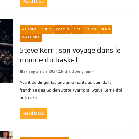
Read More
ARIZONA
BULLS
COACHS
NBA
SPURS
SUNS
WARRIORS
Steve Kerr : son voyage dans le
monde du basket
27 septembre 2024
Richard Sengmany
Avant de diriger les entraînements au sein de la
franchise des Golden State Warriors, Steve Kerr a été
un joueur
Read More