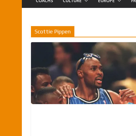
COACHS
CULTURE
EUROPE
F
Scottie Pippen