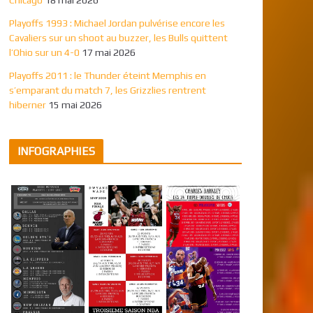
Playoffs 1993 : Michael Jordan pulvérise encore les
Cavaliers sur un shoot au buzzer, les Bulls quittent
l’Ohio sur un 4-0
17 mai 2026
Playoffs 2011 : le Thunder éteint Memphis en
s’emparant du match 7, les Grizzlies rentrent
hiberner
15 mai 2026
INFOGRAPHIES