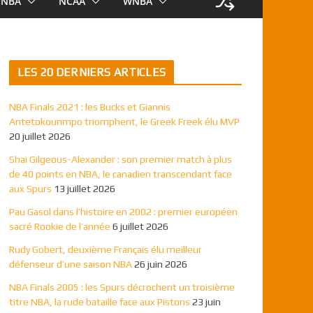
NBA
NCAA
WNBA
LES 20 DERNIERS ARTICLES
NBA Finals 2021 : les Bucks et Giannis
Antetokounmpo triomphent, le Greek Freek élu MVP
20 juillet 2026
Shai Gilgeous-Alexander : son premier match à plus
de 40 points en NBA, le canadien transcendant face
aux Spurs
13 juillet 2026
Pau Gasol dans l’histoire en 2002 : premier européen
sacré Rookie de l’année
6 juillet 2026
Rudy Gobert, deuxième Français élu meilleur
défenseur d’une saison NBA
26 juin 2026
NBA Finals 2005 : les Spurs décrochent un troisième
titre NBA, la rude bataille face aux Pistons
23 juin