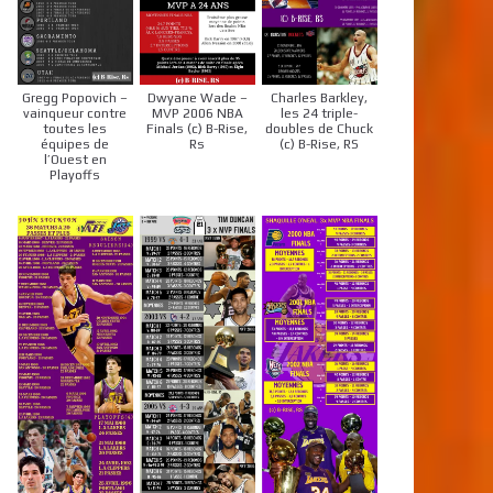
Gregg Popovich –
Dwyane Wade –
Charles Barkley,
vainqueur contre
MVP 2006 NBA
les 24 triple-
toutes les
Finals (c) B-Rise,
doubles de Chuck
équipes de
Rs
(c) B-Rise, RS
l’Ouest en
Playoffs