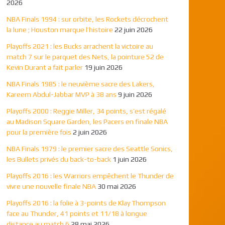
2026
NBA Finals 1994 : sur orbite, les Rockets décrochent
la lune ; Houston marque l’histoire
22 juin 2026
Playoffs 2021 : les Bucks arrachent la victoire au
match 7 sur le parquet des Nets, la pointure 52 de
Kevin Durant a fait parler
19 juin 2026
NBA Finals 1985 : le neuvième sacre des Lakers,
Kareem Abdul-Jabbar MVP à 38 ans
9 juin 2026
Playoffs 2000 : Reggie Miller, 34 points, s’est régalé
au Madison Square Garden, les Pacers en finale NBA
pour la première fois
2 juin 2026
NBA Finals 1979 : le premier sacre des Seattle Sonics,
les Bullets privés du back-to-back
1 juin 2026
Playoffs 2016 : les Warriors empêchent le Thunder de
vivre une nouvelle finale NBA
30 mai 2026
Playoffs 2016 : la folie à 3-points de Klay Thompson
face au Thunder, 41 points et 11/18 à longue
distance au match 6
28 mai 2026