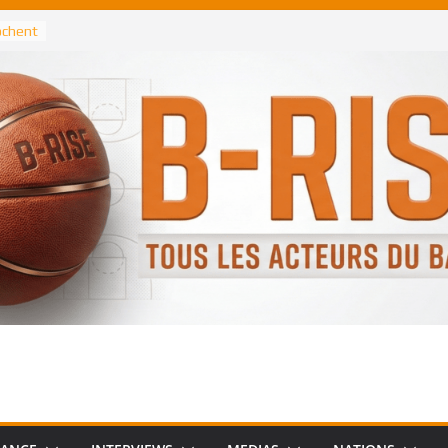
rochent
ataille
annis
 Greek
remier
, le
 Spurs
 :
de
 élu
n NBA