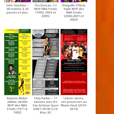
John Stockton –
Tim Duncan, 3 x
Shaquille O’Neal,
38 matchs à 20
MVP NBA Finals
triple MVP des
passes et plus
(1999, 2003 et
NBA Finals
2005)
(2000,2001 et
2002)
Kareem Abdul-
Tony Parker – 17
Lebron James,
Jabbar, double
saisons avec les
ses prouesses au
MVP des NBA
San Antonio Spurs
Miami Heat (2010-
Finals (1971 &
(2001-2018) (c) B-
2014)
1985)
Rise, RS