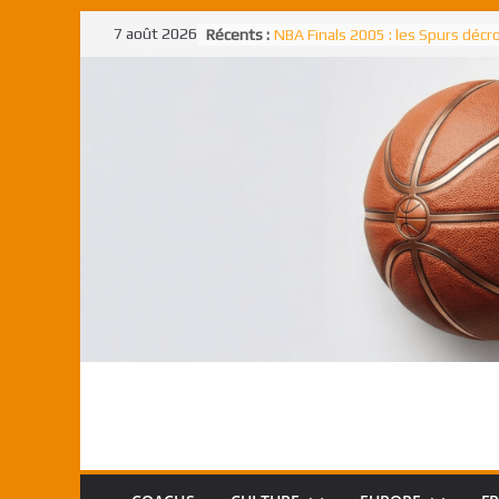
Passer
7 août 2026
Récents :
NBA Finals 2005 : les Spurs déc
au
un troisième titre NBA, la rude b
face aux Pistons
contenu
NBA Finals 2021 : les Bucks et Gi
Antetokounmpo triomphent, le
Freek élu MVP
Shai Gilgeous-Alexander : son p
match à plus de 40 points en NBA
canadien transcendant face aux
Pau Gasol dans l’histoire en 2002
premier européen sacré Rookie 
l’année
Rudy Gobert, deuxième Français
meilleur défenseur d’une saiso