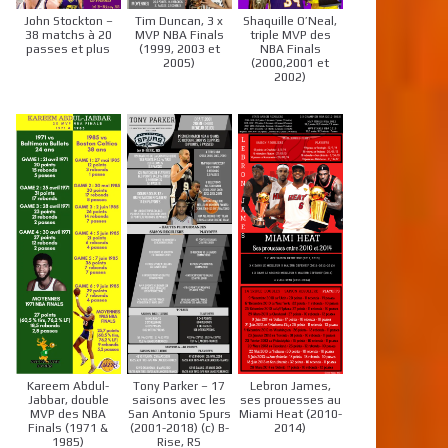
John Stockton –
Tim Duncan, 3 x
Shaquille O’Neal,
38 matchs à 20
MVP NBA Finals
triple MVP des
passes et plus
(1999, 2003 et
NBA Finals
2005)
(2000,2001 et
2002)
Kareem Abdul-
Tony Parker – 17
Lebron James,
Jabbar, double
saisons avec les
ses prouesses au
MVP des NBA
San Antonio Spurs
Miami Heat (2010-
Finals (1971 &
(2001-2018) (c) B-
2014)
1985)
Rise, RS