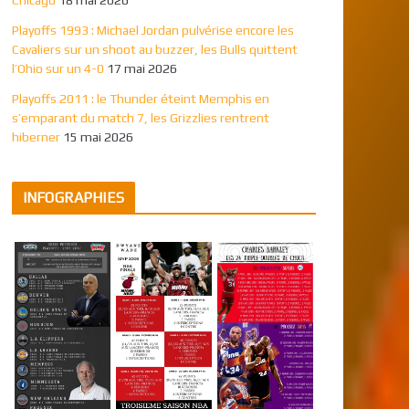
Playoffs 1993 : Michael Jordan pulvérise encore les
Cavaliers sur un shoot au buzzer, les Bulls quittent
l’Ohio sur un 4-0
17 mai 2026
Playoffs 2011 : le Thunder éteint Memphis en
s’emparant du match 7, les Grizzlies rentrent
hiberner
15 mai 2026
INFOGRAPHIES