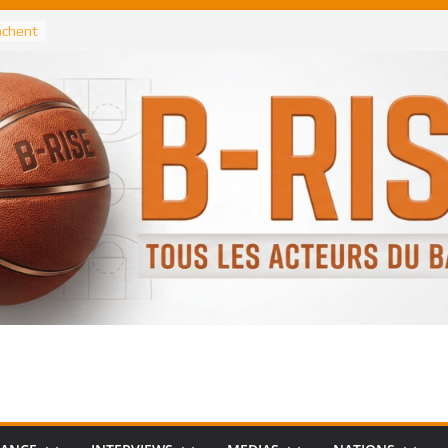
rochent
ataille
annis
 Greek
remier
, le
 Spurs
 :
de
 élu
n NBA