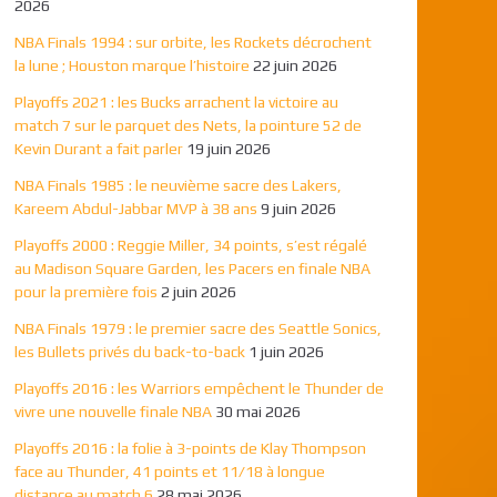
2026
NBA Finals 1994 : sur orbite, les Rockets décrochent
la lune ; Houston marque l’histoire
22 juin 2026
Playoffs 2021 : les Bucks arrachent la victoire au
match 7 sur le parquet des Nets, la pointure 52 de
Kevin Durant a fait parler
19 juin 2026
NBA Finals 1985 : le neuvième sacre des Lakers,
Kareem Abdul-Jabbar MVP à 38 ans
9 juin 2026
Playoffs 2000 : Reggie Miller, 34 points, s’est régalé
au Madison Square Garden, les Pacers en finale NBA
pour la première fois
2 juin 2026
NBA Finals 1979 : le premier sacre des Seattle Sonics,
les Bullets privés du back-to-back
1 juin 2026
Playoffs 2016 : les Warriors empêchent le Thunder de
vivre une nouvelle finale NBA
30 mai 2026
Playoffs 2016 : la folie à 3-points de Klay Thompson
face au Thunder, 41 points et 11/18 à longue
distance au match 6
28 mai 2026