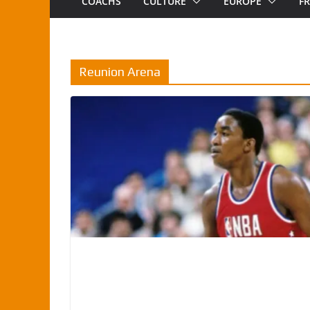
COACHS
CULTURE
EUROPE
F
Reunion Arena