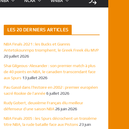
NBA
NCAA
WNBA
LES 20 DERNIERS ARTICLES
NBA Finals 2021 : les Bucks et Giannis
Antetokounmpo triomphent, le Greek Freek élu MVP
20 juillet 2026
Shai Gilgeous-Alexander : son premier match à plus
de 40 points en NBA, le canadien transcendant face
aux Spurs
13 juillet 2026
Pau Gasol dans l’histoire en 2002 : premier européen
sacré Rookie de l’année
6 juillet 2026
Rudy Gobert, deuxième Français élu meilleur
défenseur d’une saison NBA
26 juin 2026
NBA Finals 2005 : les Spurs décrochent un troisième
titre NBA, la rude bataille face aux Pistons
23 juin