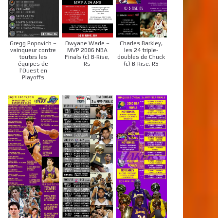
Gregg Popovich –
Dwyane Wade –
Charles Barkley,
vainqueur contre
MVP 2006 NBA
les 24 triple-
toutes les
Finals (c) B-Rise,
doubles de Chuck
équipes de
Rs
(c) B-Rise, RS
l’Ouest en
Playoffs