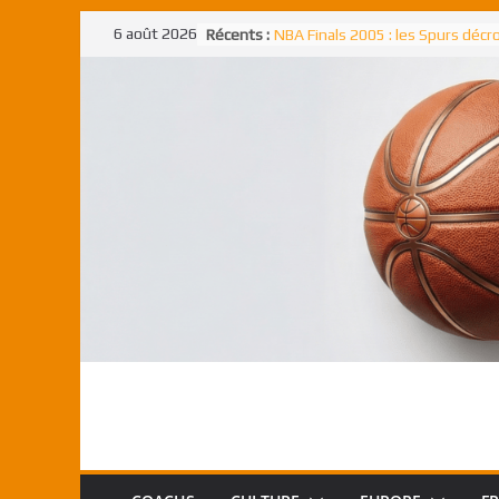
Passer
6 août 2026
Récents :
NBA Finals 2005 : les Spurs déc
au
un troisième titre NBA, la rude b
face aux Pistons
contenu
NBA Finals 2021 : les Bucks et Gi
Antetokounmpo triomphent, le
Freek élu MVP
Shai Gilgeous-Alexander : son p
match à plus de 40 points en NBA
canadien transcendant face aux
Pau Gasol dans l’histoire en 2002
premier européen sacré Rookie 
l’année
Rudy Gobert, deuxième Français
meilleur défenseur d’une saiso