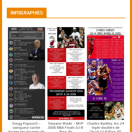
INFOGRAPHIES
Gregg Popovich –
Dwyane Wade – MVP
Charles Barkley, les 24
vainqueur contre
2006 NBA Finals (c) B-
triple-doubles de
toutes les équipes de
Rise, Rs
Chuck (c) B-Rise, RS