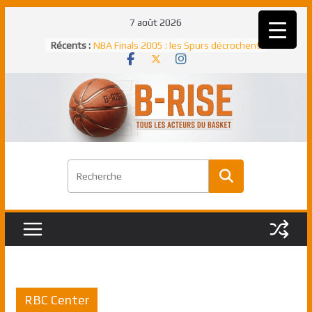
Passer
7 août 2026
au
Récents :
NBA Finals 2005 : les Spurs décrochent
contenu
un troisième titre NBA, la rude bataille
face aux Pistons
NBA Finals 2021 : les Bucks et Giannis
Antetokounmpo triomphent, le Greek
Freek élu MVP
Shai Gilgeous-Alexander : son premier
match à plus de 40 points en NBA, le
canadien transcendant face aux Spurs
Pau Gasol dans l’histoire en 2002 :
premier européen sacré Rookie de
l’année
Rudy Gobert, deuxième Français élu
meilleur défenseur d’une saison NBA
RBC Center