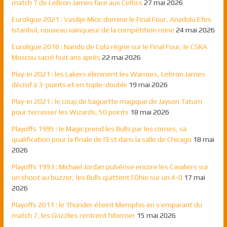
match 7 de LeBron James face aux Celtics
27 mai 2026
Euroligue 2021 : Vasilije Micic domine le Final Four, Anadolu Efes
Istanbul, nouveau vainqueur de la compétition reine
24 mai 2026
Euroligue 2016 : Nando de Colo règne sur le Final Four, le CSKA
Moscou sacré huit ans après
22 mai 2026
Play-in 2021 : les Lakers éliminent les Warriors, Lebron James
décisif à 3-points et en triple-double
19 mai 2026
Play-in 2021 : le coup de baguette magique de Jayson Tatum
pour terrasser les Wizards, 50 points
18 mai 2026
Playoffs 1995 : le Magic prend les Bulls par les cornes, sa
qualification pour la finale de l’Est dans la salle de Chicago
18 mai
2026
Playoffs 1993 : Michael Jordan pulvérise encore les Cavaliers sur
un shoot au buzzer, les Bulls quittent l’Ohio sur un 4-0
17 mai
2026
Playoffs 2011 : le Thunder éteint Memphis en s’emparant du
match 7, les Grizzlies rentrent hiberner
15 mai 2026