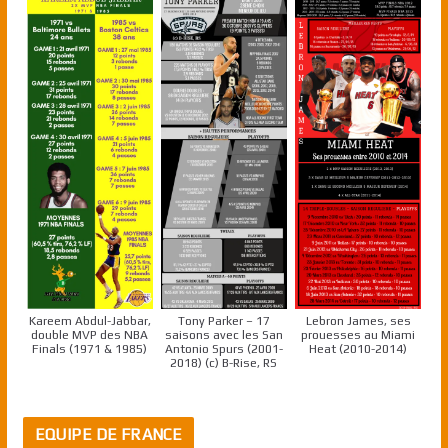
Kareem Abdul-Jabbar,
Tony Parker – 17
Lebron James, ses
double MVP des NBA
saisons avec les San
prouesses au Miami
Finals (1971 & 1985)
Antonio Spurs (2001-
Heat (2010-2014)
2018) (c) B-Rise, RS
EQUIPE DE FRANCE