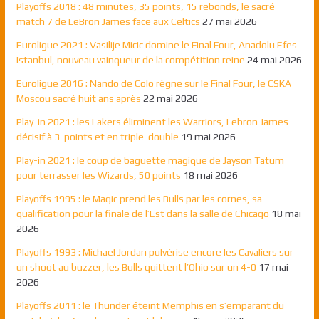
Playoffs 2018 : 48 minutes, 35 points, 15 rebonds, le sacré
match 7 de LeBron James face aux Celtics
27 mai 2026
Euroligue 2021 : Vasilije Micic domine le Final Four, Anadolu Efes
Istanbul, nouveau vainqueur de la compétition reine
24 mai 2026
Euroligue 2016 : Nando de Colo règne sur le Final Four, le CSKA
Moscou sacré huit ans après
22 mai 2026
Play-in 2021 : les Lakers éliminent les Warriors, Lebron James
décisif à 3-points et en triple-double
19 mai 2026
Play-in 2021 : le coup de baguette magique de Jayson Tatum
pour terrasser les Wizards, 50 points
18 mai 2026
Playoffs 1995 : le Magic prend les Bulls par les cornes, sa
qualification pour la finale de l’Est dans la salle de Chicago
18 mai
2026
Playoffs 1993 : Michael Jordan pulvérise encore les Cavaliers sur
un shoot au buzzer, les Bulls quittent l’Ohio sur un 4-0
17 mai
2026
Playoffs 2011 : le Thunder éteint Memphis en s’emparant du