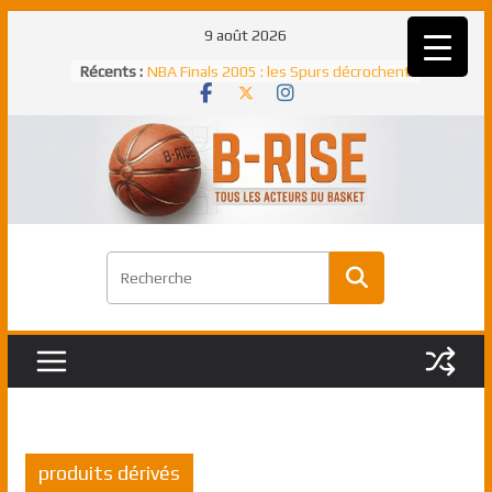
Passer
9 août 2026
au
Récents :
NBA Finals 2005 : les Spurs décrochent
contenu
un troisième titre NBA, la rude bataille
face aux Pistons
NBA Finals 2021 : les Bucks et Giannis
Antetokounmpo triomphent, le Greek
Freek élu MVP
Shai Gilgeous-Alexander : son premier
match à plus de 40 points en NBA, le
canadien transcendant face aux Spurs
Pau Gasol dans l’histoire en 2002 :
premier européen sacré Rookie de
l’année
Rudy Gobert, deuxième Français élu
meilleur défenseur d’une saison NBA
produits dérivés