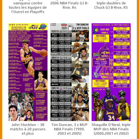
vainqueur contre
2006 NBA Finals (c) B-
triple-doubles de
toutes les équipes de
Rise, Rs
Chuck (c) B-Rise, RS
l’Ouest en Playoffs
John Stockton – 38
Tim Duncan, 3 x MVP
Shaquille O’Neal, triple
matchs à 20 passes
NBA Finals (1999,
MVP des NBA Finals
et plus
2003 et 2005)
(2000,2001 et 2002)