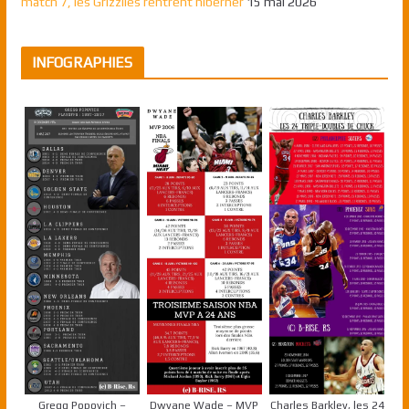
match 7, les Grizzlies rentrent hiberner
15 mai 2026
INFOGRAPHIES
Gregg Popovich –
Dwyane Wade – MVP
Charles Barkley, les 24