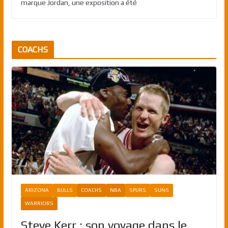
marque Jordan, une exposition a été
COACHS
ARIZONA
BULLS
COACHS
NBA
SPURS
SUNS
WARRIORS
Steve Kerr : son voyage dans le