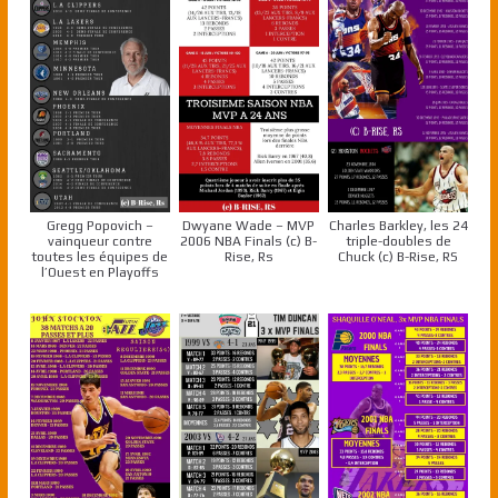
Gregg Popovich –
Dwyane Wade – MVP
Charles Barkley, les 24
vainqueur contre
2006 NBA Finals (c) B-
triple-doubles de
toutes les équipes de
Rise, Rs
Chuck (c) B-Rise, RS
l’Ouest en Playoffs