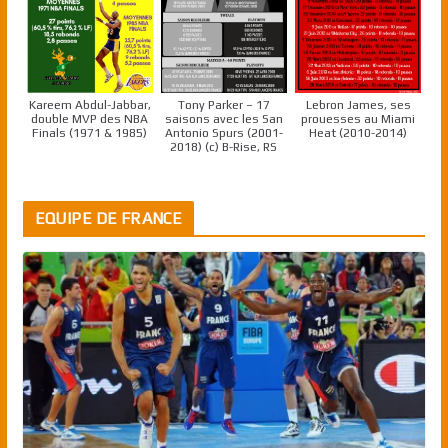
Kareem Abdul-Jabbar,
Tony Parker – 17
Lebron James, ses
double MVP des NBA
saisons avec les San
prouesses au Miami
Finals (1971 & 1985)
Antonio Spurs (2001-
Heat (2010-2014)
2018) (c) B-Rise, RS
EQUIPE DE FRANCE