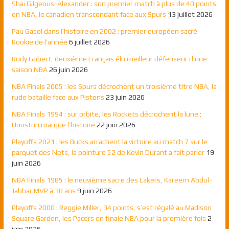
Shai Gilgeous-Alexander : son premier match à plus de 40 points
en NBA, le canadien transcendant face aux Spurs
13 juillet 2026
Pau Gasol dans l’histoire en 2002 : premier européen sacré
Rookie de l’année
6 juillet 2026
Rudy Gobert, deuxième Français élu meilleur défenseur d’une
saison NBA
26 juin 2026
NBA Finals 2005 : les Spurs décrochent un troisième titre NBA, la
rude bataille face aux Pistons
23 juin 2026
NBA Finals 1994 : sur orbite, les Rockets décrochent la lune ;
Houston marque l’histoire
22 juin 2026
Playoffs 2021 : les Bucks arrachent la victoire au match 7 sur le
parquet des Nets, la pointure 52 de Kevin Durant a fait parler
19
juin 2026
NBA Finals 1985 : le neuvième sacre des Lakers, Kareem Abdul-
Jabbar MVP à 38 ans
9 juin 2026
Playoffs 2000 : Reggie Miller, 34 points, s’est régalé au Madison
Square Garden, les Pacers en finale NBA pour la première fois
2
juin 2026