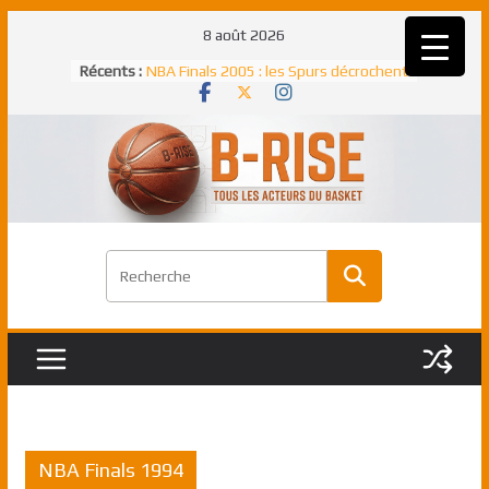
Passer
8 août 2026
au
Récents :
NBA Finals 2005 : les Spurs décrochent
contenu
un troisième titre NBA, la rude bataille
face aux Pistons
NBA Finals 2021 : les Bucks et Giannis
Antetokounmpo triomphent, le Greek
Freek élu MVP
Shai Gilgeous-Alexander : son premier
match à plus de 40 points en NBA, le
canadien transcendant face aux Spurs
Pau Gasol dans l’histoire en 2002 :
premier européen sacré Rookie de
l’année
Rudy Gobert, deuxième Français élu
meilleur défenseur d’une saison NBA
NBA Finals 1994