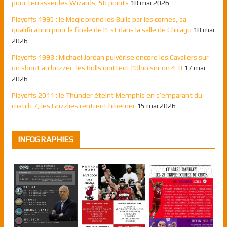
pour terrasser les Wizards, 50 points
18 mai 2026
Playoffs 1995 : le Magic prend les Bulls par les cornes, sa
qualification pour la finale de l’Est dans la salle de Chicago
18 mai
2026
Playoffs 1993 : Michael Jordan pulvérise encore les Cavaliers sur
un shoot au buzzer, les Bulls quittent l’Ohio sur un 4-0
17 mai
2026
Playoffs 2011 : le Thunder éteint Memphis en s’emparant du
match 7, les Grizzlies rentrent hiberner
15 mai 2026
INFOGRAPHIES