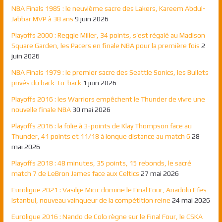
NBA Finals 1985 : le neuvième sacre des Lakers, Kareem Abdul-
Jabbar MVP à 38 ans
9 juin 2026
Playoffs 2000 : Reggie Miller, 34 points, s’est régalé au Madison
Square Garden, les Pacers en finale NBA pour la première fois
2
juin 2026
NBA Finals 1979 : le premier sacre des Seattle Sonics, les Bullets
privés du back-to-back
1 juin 2026
Playoffs 2016 : les Warriors empêchent le Thunder de vivre une
nouvelle finale NBA
30 mai 2026
Playoffs 2016 : la folie à 3-points de Klay Thompson face au
Thunder, 41 points et 11/18 à longue distance au match 6
28
mai 2026
Playoffs 2018 : 48 minutes, 35 points, 15 rebonds, le sacré
match 7 de LeBron James face aux Celtics
27 mai 2026
Euroligue 2021 : Vasilije Micic domine le Final Four, Anadolu Efes
Istanbul, nouveau vainqueur de la compétition reine
24 mai 2026
Euroligue 2016 : Nando de Colo règne sur le Final Four, le CSKA