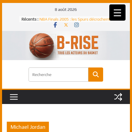
Passer
8 août 2026
au
Rudy Gobert, deuxième Français élu
Récents :
meilleur défenseur d’une saison NBA
contenu
NBA Finals 2005 : les Spurs décrochent
un troisième titre NBA, la rude bataille
face aux Pistons
NBA Finals 2021 : les Bucks et Giannis
Antetokounmpo triomphent, le Greek
Freek élu MVP
Shai Gilgeous-Alexander : son premier
match à plus de 40 points en NBA, le
canadien transcendant face aux Spurs
Pau Gasol dans l’histoire en 2002 :
premier européen sacré Rookie de
l’année
Michael Jordan