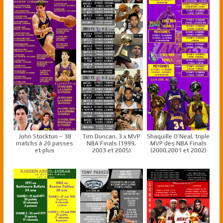
John Stockton – 38
Tim Duncan, 3 x MVP
Shaquille O’Neal, triple
matchs à 20 passes
NBA Finals (1999,
MVP des NBA Finals
et plus
2003 et 2005)
(2000,2001 et 2002)