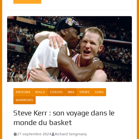
ARIZONA
BULLS
COACHS
NBA
SPURS
SUNS
WARRIORS
Steve Kerr : son voyage dans le
monde du basket
27 septembre 2024
Richard Sengmany