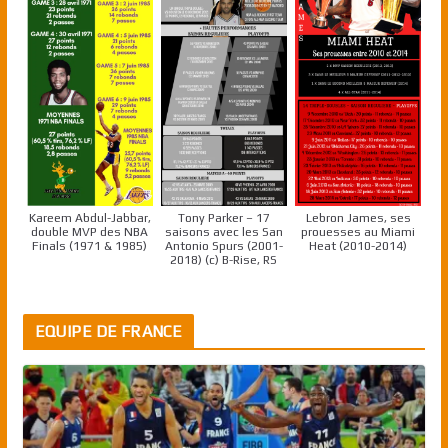
Kareem Abdul-Jabbar,
Tony Parker – 17
Lebron James, ses
double MVP des NBA
saisons avec les San
prouesses au Miami
Finals (1971 & 1985)
Antonio Spurs (2001-
Heat (2010-2014)
2018) (c) B-Rise, RS
EQUIPE DE FRANCE