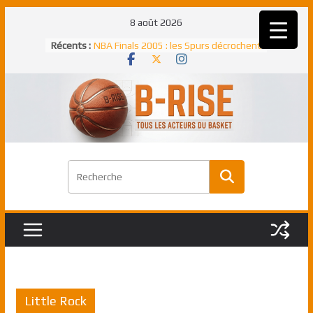
Passer
8 août 2026
au
Récents :
NBA Finals 2005 : les Spurs décrochent
contenu
un troisième titre NBA, la rude bataille
face aux Pistons
NBA Finals 2021 : les Bucks et Giannis
Antetokounmpo triomphent, le Greek
Freek élu MVP
Shai Gilgeous-Alexander : son premier
match à plus de 40 points en NBA, le
canadien transcendant face aux Spurs
Pau Gasol dans l’histoire en 2002 :
premier européen sacré Rookie de
l’année
Rudy Gobert, deuxième Français élu
meilleur défenseur d’une saison NBA
Little Rock