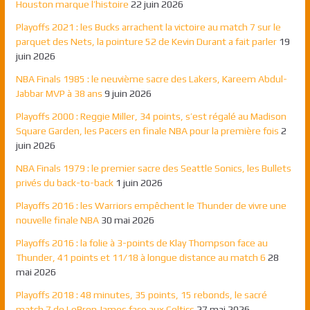
Houston marque l’histoire
22 juin 2026
Playoffs 2021 : les Bucks arrachent la victoire au match 7 sur le
parquet des Nets, la pointure 52 de Kevin Durant a fait parler
19
juin 2026
NBA Finals 1985 : le neuvième sacre des Lakers, Kareem Abdul-
Jabbar MVP à 38 ans
9 juin 2026
Playoffs 2000 : Reggie Miller, 34 points, s’est régalé au Madison
Square Garden, les Pacers en finale NBA pour la première fois
2
juin 2026
NBA Finals 1979 : le premier sacre des Seattle Sonics, les Bullets
privés du back-to-back
1 juin 2026
Playoffs 2016 : les Warriors empêchent le Thunder de vivre une
nouvelle finale NBA
30 mai 2026
Playoffs 2016 : la folie à 3-points de Klay Thompson face au
Thunder, 41 points et 11/18 à longue distance au match 6
28
mai 2026
Playoffs 2018 : 48 minutes, 35 points, 15 rebonds, le sacré
match 7 de LeBron James face aux Celtics
27 mai 2026