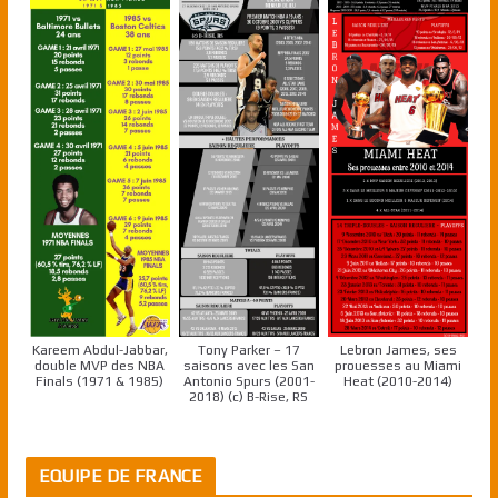
Kareem Abdul-Jabbar,
Tony Parker – 17
Lebron James, ses
double MVP des NBA
saisons avec les San
prouesses au Miami
Finals (1971 & 1985)
Antonio Spurs (2001-
Heat (2010-2014)
2018) (c) B-Rise, RS
EQUIPE DE FRANCE