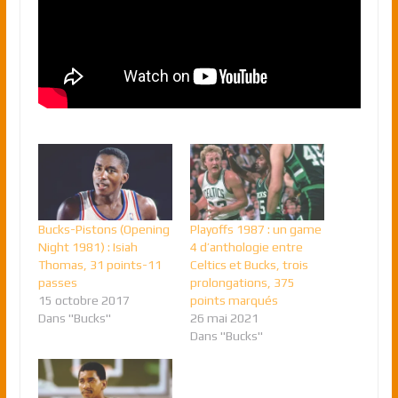
Bucks-Pistons (Opening
Playoffs 1987 : un game
Night 1981) : Isiah
4 d’anthologie entre
Thomas, 31 points-11
Celtics et Bucks, trois
passes
prolongations, 375
15 octobre 2017
points marqués
Dans "Bucks"
26 mai 2021
Dans "Bucks"