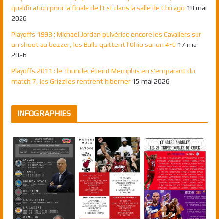
qualification pour la finale de l’Est dans la salle de Chicago
18 mai
2026
Playoffs 1993 : Michael Jordan pulvérise encore les Cavaliers sur
un shoot au buzzer, les Bulls quittent l’Ohio sur un 4-0
17 mai
2026
Playoffs 2011 : le Thunder éteint Memphis en s’emparant du
match 7, les Grizzlies rentrent hiberner
15 mai 2026
INFOGRAPHIES