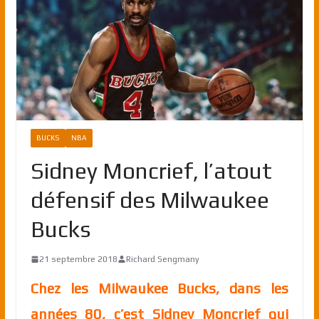
BUCKS
NBA
Sidney Moncrief, l’atout
défensif des Milwaukee
Bucks
21 septembre 2018
Richard Sengmany
Chez les Milwaukee Bucks, dans les
années 80, c’est Sidney Moncrief qui