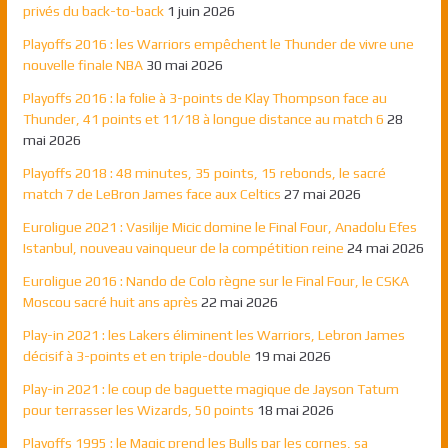
privés du back-to-back
1 juin 2026
Playoffs 2016 : les Warriors empêchent le Thunder de vivre une
nouvelle finale NBA
30 mai 2026
Playoffs 2016 : la folie à 3-points de Klay Thompson face au
Thunder, 41 points et 11/18 à longue distance au match 6
28
mai 2026
Playoffs 2018 : 48 minutes, 35 points, 15 rebonds, le sacré
match 7 de LeBron James face aux Celtics
27 mai 2026
Euroligue 2021 : Vasilije Micic domine le Final Four, Anadolu Efes
Istanbul, nouveau vainqueur de la compétition reine
24 mai 2026
Euroligue 2016 : Nando de Colo règne sur le Final Four, le CSKA
Moscou sacré huit ans après
22 mai 2026
Play-in 2021 : les Lakers éliminent les Warriors, Lebron James
décisif à 3-points et en triple-double
19 mai 2026
Play-in 2021 : le coup de baguette magique de Jayson Tatum
pour terrasser les Wizards, 50 points
18 mai 2026
Playoffs 1995 : le Magic prend les Bulls par les cornes, sa