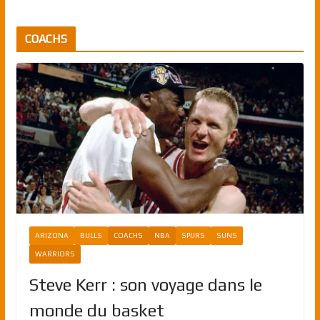
COACHS
ARIZONA
BULLS
COACHS
NBA
SPURS
SUNS
WARRIORS
Steve Kerr : son voyage dans le
monde du basket