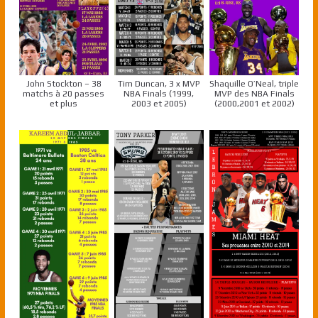
John Stockton – 38
Tim Duncan, 3 x MVP
Shaquille O’Neal, triple
matchs à 20 passes
NBA Finals (1999,
MVP des NBA Finals
et plus
2003 et 2005)
(2000,2001 et 2002)