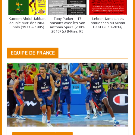
Kareem Abdul-Jabbar,
Tony Parker – 17
Lebron James, ses
double MVP des NBA
saisons avec les San
prouesses au Miami
Finals (1971 & 1985)
Antonio Spurs (2001-
Heat (2010-2014)
2018) (c) B-Rise, RS
EQUIPE DE FRANCE