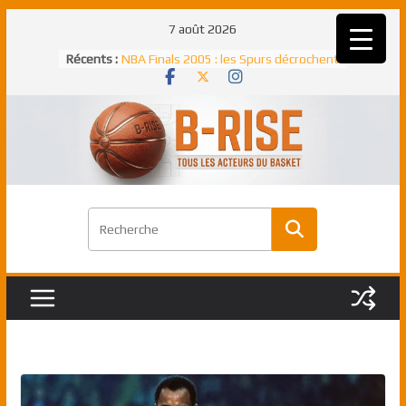
Passer
7 août 2026
Rudy Gobert, deuxième Français élu
au
Récents :
meilleur défenseur d’une saison NBA
contenu
NBA Finals 2005 : les Spurs décrochent
un troisième titre NBA, la rude bataille
face aux Pistons
NBA Finals 2021 : les Bucks et Giannis
Antetokounmpo triomphent, le Greek
Freek élu MVP
Shai Gilgeous-Alexander : son premier
match à plus de 40 points en NBA, le
canadien transcendant face aux Spurs
Pau Gasol dans l’histoire en 2002 :
premier européen sacré Rookie de
l’année