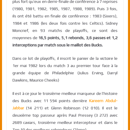
plus fort qu’eux en demi-finale de conférence à 7 reprises
(1980, 1981, 1982, 1985, 1987, 1988, 1989). Puis 3 fois,
ils ont été battu en finale de conférence : 1983 (Sixers),
1984 et 1986 (les deux fois contre les Celtics). Sidney
Moncrief, en 93 matchs de playoffs, ce sont des
moyennes de
1
6,5 points, 5,1 rebonds, 3,6 passes et 1,2
interceptions par match sous le maillot des Bucks.
Dans ce lot de playoffs, il inscrit le panier de la victoire le
1er mai 1982 lors du match 3 au premier tour face à la
grande équipe de Philadelphie (Julius Erving, Darryl
Dawkins, Maurice Cheeks)
Il est à ce jour le troisième meilleur marqueur de l’histoire
des Bucks avec 11 594 points derrière
Kareem Abdul-
Jabbar
(14 211) et Glenn Robinson (12 010). Il est le
deuxième top passeur après Paul Pressey (3 272) avec
2689 caviars, troisième meilleur intercepteur et dans le
Top 10 des meilleurs rebondeurs (7ème).