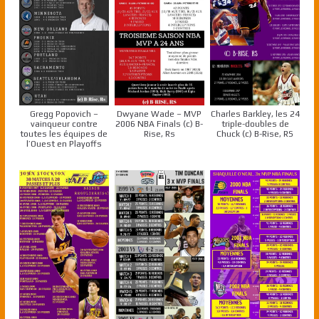
Gregg Popovich –
Dwyane Wade – MVP
Charles Barkley, les 24
vainqueur contre
2006 NBA Finals (c) B-
triple-doubles de
toutes les équipes de
Rise, Rs
Chuck (c) B-Rise, RS
l’Ouest en Playoffs