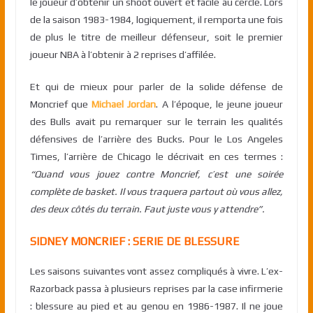
le joueur d’obtenir un shoot ouvert et facile au cercle. Lors
de la saison 1983-1984, logiquement, il remporta une fois
de plus le titre de meilleur défenseur, soit le premier
joueur NBA à l’obtenir à 2 reprises d’affilée.
Et qui de mieux pour parler de la solide défense de
Moncrief que
Michael Jordan
. A l’époque, le jeune joueur
des Bulls avait pu remarquer sur le terrain les qualités
défensives de l’arrière des Bucks. Pour le Los Angeles
Times, l’arrière de Chicago le décrivait en ces termes :
“Quand vous jouez contre Moncrief, c’est une soirée
complète de basket. Il vous traquera partout où vous allez,
des deux côtés du terrain. Faut juste vous y attendre”.
SIDNEY MONCRIEF : SERIE DE BLESSURE
Les saisons suivantes vont assez compliqués à vivre. L’ex-
Razorback passa à plusieurs reprises par la case infirmerie
: blessure au pied et au genou en 1986-1987. Il ne joue