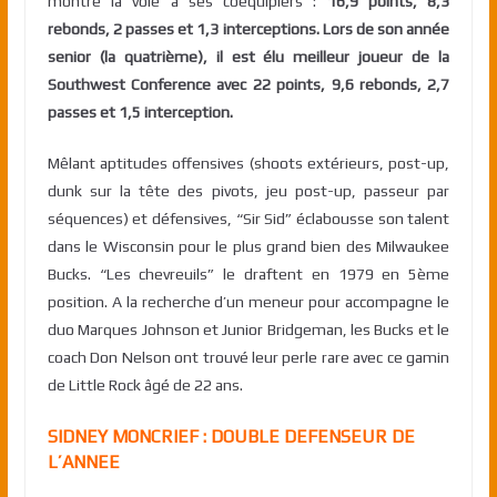
montre la voie à ses coéquipiers :
16,9 points, 8,3
rebonds, 2 passes et 1,3 interceptions. Lors de son année
senior (la quatrième), il est élu meilleur joueur de la
Southwest Conference avec 22 points, 9,6 rebonds, 2,7
passes et 1,5 interception.
Mêlant aptitudes offensives (shoots extérieurs, post-up,
dunk sur la tête des pivots, jeu post-up, passeur par
séquences) et défensives, “Sir Sid” éclabousse son talent
dans le Wisconsin pour le plus grand bien des Milwaukee
Bucks. “Les chevreuils” le draftent en 1979 en 5ème
position. A la recherche d’un meneur pour accompagne le
duo Marques Johnson et Junior Bridgeman, les Bucks et le
coach Don Nelson ont trouvé leur perle rare avec ce gamin
de Little Rock âgé de 22 ans.
SIDNEY MONCRIEF : DOUBLE DEFENSEUR DE
L’ANNEE