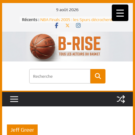
Passer
9 août 2026
au
Récents :
NBA Finals 2005 : les Spurs décrochent
contenu
un troisième titre NBA, la rude bataille
face aux Pistons
NBA Finals 2021 : les Bucks et Giannis
Antetokounmpo triomphent, le Greek
Freek élu MVP
Shai Gilgeous-Alexander : son premier
match à plus de 40 points en NBA, le
canadien transcendant face aux Spurs
Pau Gasol dans l’histoire en 2002 :
premier européen sacré Rookie de
l’année
Rudy Gobert, deuxième Français élu
meilleur défenseur d’une saison NBA
Jeff Greer