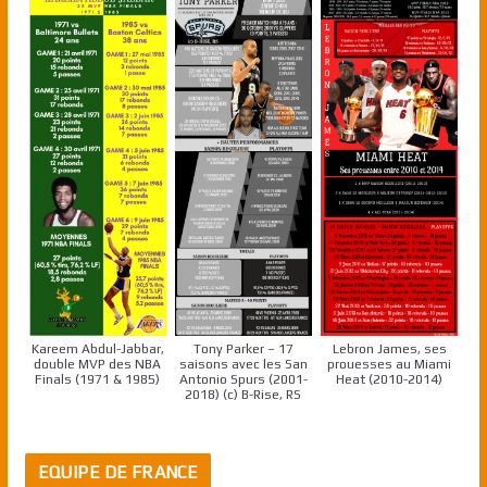
Kareem Abdul-Jabbar,
Tony Parker – 17
Lebron James, ses
double MVP des NBA
saisons avec les San
prouesses au Miami
Finals (1971 & 1985)
Antonio Spurs (2001-
Heat (2010-2014)
2018) (c) B-Rise, RS
EQUIPE DE FRANCE