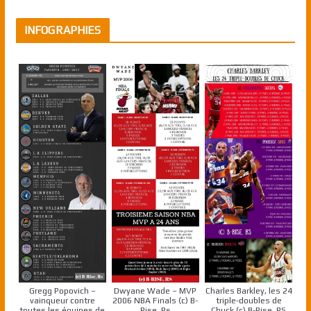
INFOGRAPHIES
Gregg Popovich –
Dwyane Wade – MVP
Charles Barkley, les 24
vainqueur contre
2006 NBA Finals (c) B-
triple-doubles de
toutes les équipes de
Rise, Rs
Chuck (c) B-Rise, RS