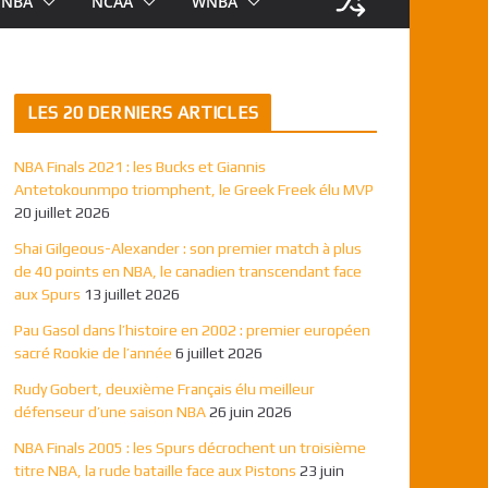
NBA
NCAA
WNBA
LES 20 DERNIERS ARTICLES
NBA Finals 2021 : les Bucks et Giannis
Antetokounmpo triomphent, le Greek Freek élu MVP
20 juillet 2026
Shai Gilgeous-Alexander : son premier match à plus
de 40 points en NBA, le canadien transcendant face
aux Spurs
13 juillet 2026
Pau Gasol dans l’histoire en 2002 : premier européen
sacré Rookie de l’année
6 juillet 2026
Rudy Gobert, deuxième Français élu meilleur
défenseur d’une saison NBA
26 juin 2026
NBA Finals 2005 : les Spurs décrochent un troisième
titre NBA, la rude bataille face aux Pistons
23 juin