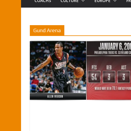
COACHS
CULTURE
EUROPE
F
Gund Arena