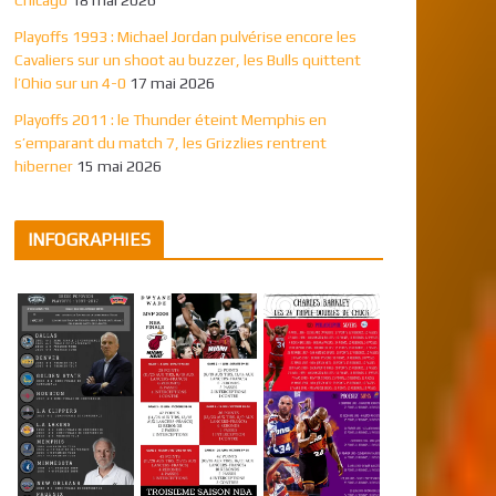
Playoffs 1993 : Michael Jordan pulvérise encore les
Cavaliers sur un shoot au buzzer, les Bulls quittent
l’Ohio sur un 4-0
17 mai 2026
Playoffs 2011 : le Thunder éteint Memphis en
s’emparant du match 7, les Grizzlies rentrent
hiberner
15 mai 2026
INFOGRAPHIES