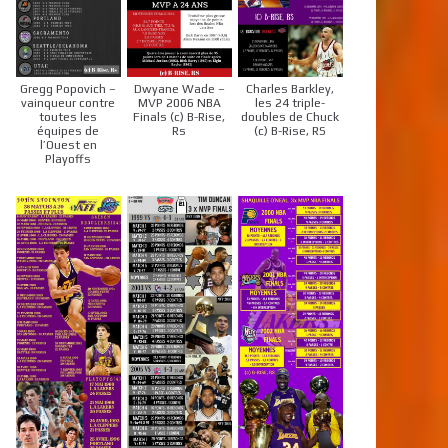
Gregg Popovich –
Dwyane Wade –
Charles Barkley,
vainqueur contre
MVP 2006 NBA
les 24 triple-
toutes les
Finals (c) B-Rise,
doubles de Chuck
équipes de
Rs
(c) B-Rise, RS
l’Ouest en
Playoffs