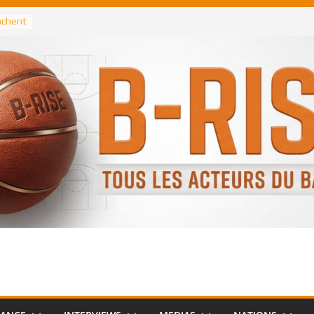
rochent
ataille
annis
 Greek
remier
, le
 Spurs
 :
de
 élu
n NBA