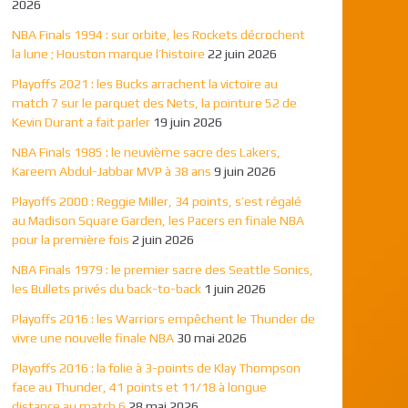
2026
NBA Finals 1994 : sur orbite, les Rockets décrochent
la lune ; Houston marque l’histoire
22 juin 2026
Playoffs 2021 : les Bucks arrachent la victoire au
match 7 sur le parquet des Nets, la pointure 52 de
Kevin Durant a fait parler
19 juin 2026
NBA Finals 1985 : le neuvième sacre des Lakers,
Kareem Abdul-Jabbar MVP à 38 ans
9 juin 2026
Playoffs 2000 : Reggie Miller, 34 points, s’est régalé
au Madison Square Garden, les Pacers en finale NBA
pour la première fois
2 juin 2026
NBA Finals 1979 : le premier sacre des Seattle Sonics,
les Bullets privés du back-to-back
1 juin 2026
Playoffs 2016 : les Warriors empêchent le Thunder de
vivre une nouvelle finale NBA
30 mai 2026
Playoffs 2016 : la folie à 3-points de Klay Thompson
face au Thunder, 41 points et 11/18 à longue
distance au match 6
28 mai 2026