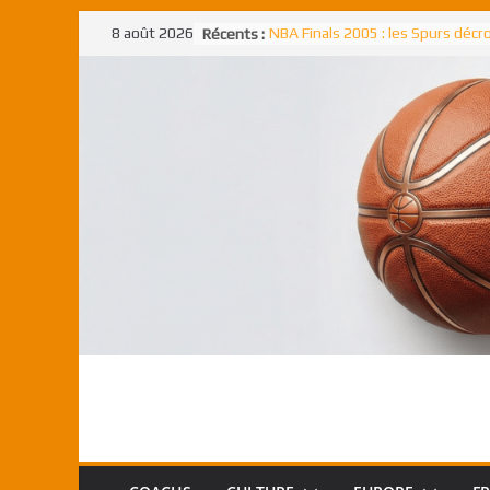
Passer
8 août 2026
Récents :
NBA Finals 2005 : les Spurs déc
au
un troisième titre NBA, la rude b
face aux Pistons
contenu
NBA Finals 2021 : les Bucks et Gi
Antetokounmpo triomphent, le
Freek élu MVP
Shai Gilgeous-Alexander : son p
match à plus de 40 points en NBA
canadien transcendant face aux
Pau Gasol dans l’histoire en 2002
premier européen sacré Rookie 
l’année
Rudy Gobert, deuxième Français
meilleur défenseur d’une saiso