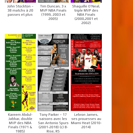
John Stockton –
Tim Duncan, 3 x
Shaquille O’Neal,
38 matchs à 20
MVP NBA Finals
triple MVP des
passes et plus
(1999, 2003 et
NBA Finals
2005)
(2000,2001 et
2002)
Kareem Abdul-
Tony Parker – 17
Lebron James,
Jabbar, double
saisons avec les
ses prouesses au
MVP des NBA
San Antonio Spurs
Miami Heat (2010-
Finals (1971 &
(2001-2018) (c) B-
2014)
1985)
Rise, RS