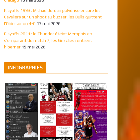
Playoffs 1993 : Michael Jordan pulvérise encore les
Cavaliers sur un shoot au buzzer, les Bulls quittent
l’Ohio sur un 4-0
17 mai 2026
Playoffs 2011 : le Thunder éteint Memphis en
s’emparant du match 7, les Grizzlies rentrent
hiberner
15 mai 2026
INFOGRAPHIES