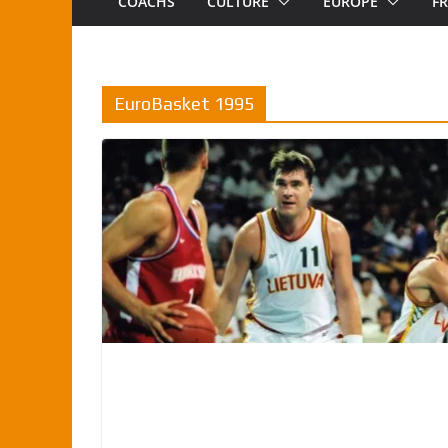
COACHS
CULTURE
EUROPE
F
EuroBasket 1995