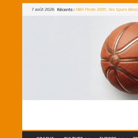
Passer
7 août 2026
Récents :
NBA Finals 2005 : les Spurs déc
au
un troisième titre NBA, la rude b
face aux Pistons
contenu
NBA Finals 2021 : les Bucks et Gi
Antetokounmpo triomphent, le
Freek élu MVP
Shai Gilgeous-Alexander : son p
match à plus de 40 points en NBA
canadien transcendant face aux
Pau Gasol dans l’histoire en 2002
premier européen sacré Rookie 
l’année
Rudy Gobert, deuxième Français
meilleur défenseur d’une saiso