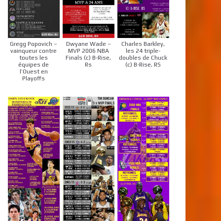
Gregg Popovich –
Dwyane Wade –
Charles Barkley,
vainqueur contre
MVP 2006 NBA
les 24 triple-
toutes les
Finals (c) B-Rise,
doubles de Chuck
équipes de
Rs
(c) B-Rise, RS
l’Ouest en
Playoffs