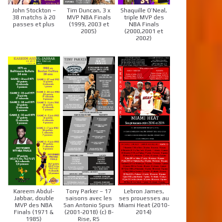
John Stockton –
Tim Duncan, 3 x
Shaquille O’Neal,
38 matchs à 20
MVP NBA Finals
triple MVP des
passes et plus
(1999, 2003 et
NBA Finals
2005)
(2000,2001 et
2002)
Kareem Abdul-
Tony Parker – 17
Lebron James,
Jabbar, double
saisons avec les
ses prouesses au
MVP des NBA
San Antonio Spurs
Miami Heat (2010-
Finals (1971 &
(2001-2018) (c) B-
2014)
1985)
Rise, RS