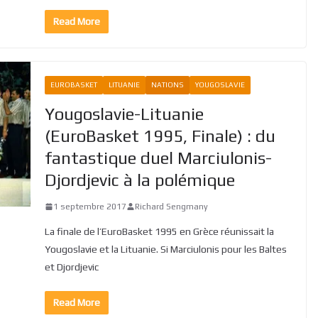
Read More
EUROBASKET
LITUANIE
NATIONS
YOUGOSLAVIE
Yougoslavie-Lituanie
(EuroBasket 1995, Finale) : du
fantastique duel Marciulonis-
Djordjevic à la polémique
1 septembre 2017
Richard Sengmany
La finale de l’EuroBasket 1995 en Grèce réunissait la
Yougoslavie et la Lituanie. Si Marciulonis pour les Baltes
et Djordjevic
Read More