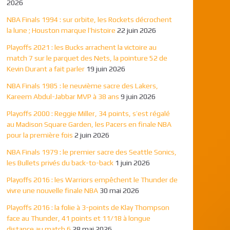
2026
NBA Finals 1994 : sur orbite, les Rockets décrochent
la lune ; Houston marque l’histoire
22 juin 2026
Playoffs 2021 : les Bucks arrachent la victoire au
match 7 sur le parquet des Nets, la pointure 52 de
Kevin Durant a fait parler
19 juin 2026
NBA Finals 1985 : le neuvième sacre des Lakers,
Kareem Abdul-Jabbar MVP à 38 ans
9 juin 2026
Playoffs 2000 : Reggie Miller, 34 points, s’est régalé
au Madison Square Garden, les Pacers en finale NBA
pour la première fois
2 juin 2026
NBA Finals 1979 : le premier sacre des Seattle Sonics,
les Bullets privés du back-to-back
1 juin 2026
Playoffs 2016 : les Warriors empêchent le Thunder de
vivre une nouvelle finale NBA
30 mai 2026
Playoffs 2016 : la folie à 3-points de Klay Thompson
face au Thunder, 41 points et 11/18 à longue
distance au match 6
28 mai 2026