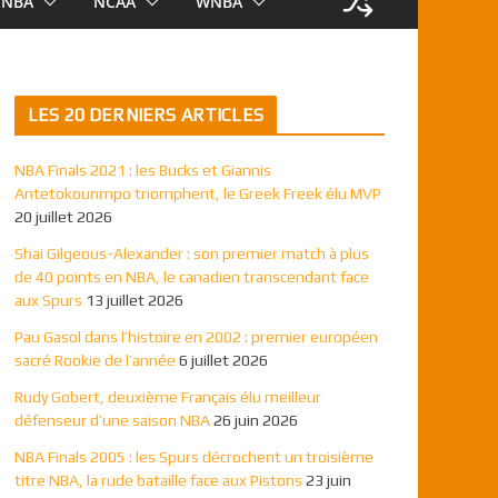
NBA
NCAA
WNBA
LES 20 DERNIERS ARTICLES
NBA Finals 2021 : les Bucks et Giannis
Antetokounmpo triomphent, le Greek Freek élu MVP
20 juillet 2026
Shai Gilgeous-Alexander : son premier match à plus
de 40 points en NBA, le canadien transcendant face
aux Spurs
13 juillet 2026
Pau Gasol dans l’histoire en 2002 : premier européen
sacré Rookie de l’année
6 juillet 2026
Rudy Gobert, deuxième Français élu meilleur
défenseur d’une saison NBA
26 juin 2026
NBA Finals 2005 : les Spurs décrochent un troisième
titre NBA, la rude bataille face aux Pistons
23 juin