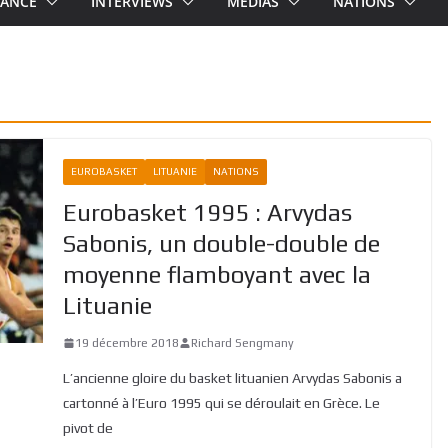
RANCE
INTERVIEWS
MEDIAS
NATIONS
EUROBASKET
LITUANIE
NATIONS
Eurobasket 1995 : Arvydas
Sabonis, un double-double de
moyenne flamboyant avec la
Lituanie
19 décembre 2018
Richard Sengmany
L’ancienne gloire du basket lituanien Arvydas Sabonis a
cartonné à l’Euro 1995 qui se déroulait en Grèce. Le
pivot de