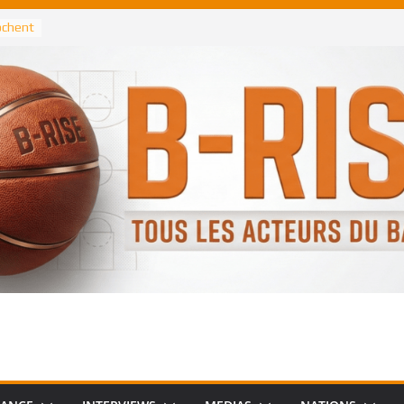
rochent
ataille
annis
 Greek
remier
, le
 Spurs
 :
de
 élu
n NBA