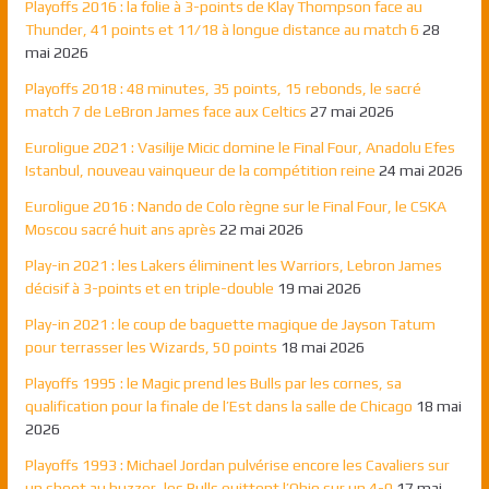
Playoffs 2016 : la folie à 3-points de Klay Thompson face au
Thunder, 41 points et 11/18 à longue distance au match 6
28
mai 2026
Playoffs 2018 : 48 minutes, 35 points, 15 rebonds, le sacré
match 7 de LeBron James face aux Celtics
27 mai 2026
Euroligue 2021 : Vasilije Micic domine le Final Four, Anadolu Efes
Istanbul, nouveau vainqueur de la compétition reine
24 mai 2026
Euroligue 2016 : Nando de Colo règne sur le Final Four, le CSKA
Moscou sacré huit ans après
22 mai 2026
Play-in 2021 : les Lakers éliminent les Warriors, Lebron James
décisif à 3-points et en triple-double
19 mai 2026
Play-in 2021 : le coup de baguette magique de Jayson Tatum
pour terrasser les Wizards, 50 points
18 mai 2026
Playoffs 1995 : le Magic prend les Bulls par les cornes, sa
qualification pour la finale de l’Est dans la salle de Chicago
18 mai
2026
Playoffs 1993 : Michael Jordan pulvérise encore les Cavaliers sur
un shoot au buzzer, les Bulls quittent l’Ohio sur un 4-0
17 mai