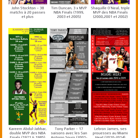
John Stockton – 38
Tim Duncan, 3 x MVP
Shaquille O’Neal, triple
matchs à 20 passes
NBA Finals (1999,
MVP des NBA Finals
et plus
2003 et 2005)
(2000,2001 et 2002)
Kareem Abdul-Jabbar,
Tony Parker – 17
Lebron James, ses
double MVP des NBA
saisons avec les San
prouesses au Miami
Finals (1971 & 1985)
Antonio Spurs (2001-
Heat (2010-2014)