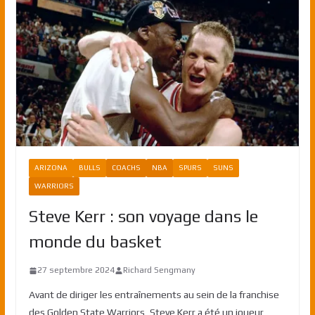
ARIZONA
BULLS
COACHS
NBA
SPURS
SUNS
WARRIORS
Steve Kerr : son voyage dans le
monde du basket
27 septembre 2024
Richard Sengmany
Avant de diriger les entraînements au sein de la franchise
des Golden State Warriors, Steve Kerr a été un joueur