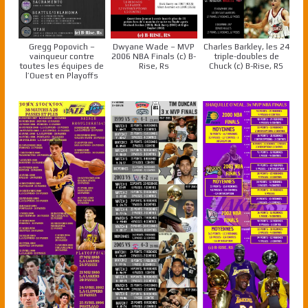
Gregg Popovich –
Dwyane Wade – MVP
Charles Barkley, les 24
vainqueur contre
2006 NBA Finals (c) B-
triple-doubles de
toutes les équipes de
Rise, Rs
Chuck (c) B-Rise, RS
l’Ouest en Playoffs