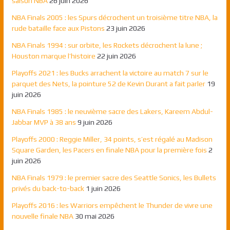
saison NBA
26 juin 2026
NBA Finals 2005 : les Spurs décrochent un troisième titre NBA, la
rude bataille face aux Pistons
23 juin 2026
NBA Finals 1994 : sur orbite, les Rockets décrochent la lune ;
Houston marque l’histoire
22 juin 2026
Playoffs 2021 : les Bucks arrachent la victoire au match 7 sur le
parquet des Nets, la pointure 52 de Kevin Durant a fait parler
19
juin 2026
NBA Finals 1985 : le neuvième sacre des Lakers, Kareem Abdul-
Jabbar MVP à 38 ans
9 juin 2026
Playoffs 2000 : Reggie Miller, 34 points, s’est régalé au Madison
Square Garden, les Pacers en finale NBA pour la première fois
2
juin 2026
NBA Finals 1979 : le premier sacre des Seattle Sonics, les Bullets
privés du back-to-back
1 juin 2026
Playoffs 2016 : les Warriors empêchent le Thunder de vivre une
nouvelle finale NBA
30 mai 2026