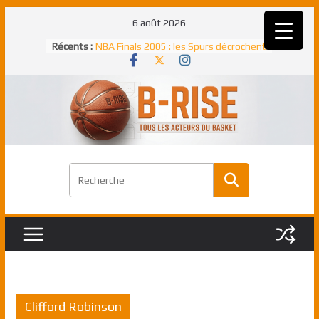
Passer
6 août 2026
au
Récents :
NBA Finals 2005 : les Spurs décrochent
contenu
un troisième titre NBA, la rude bataille
face aux Pistons
NBA Finals 2021 : les Bucks et Giannis
Antetokounmpo triomphent, le Greek
Freek élu MVP
Shai Gilgeous-Alexander : son premier
match à plus de 40 points en NBA, le
canadien transcendant face aux Spurs
Pau Gasol dans l’histoire en 2002 :
premier européen sacré Rookie de
l’année
Rudy Gobert, deuxième Français élu
meilleur défenseur d’une saison NBA
Clifford Robinson