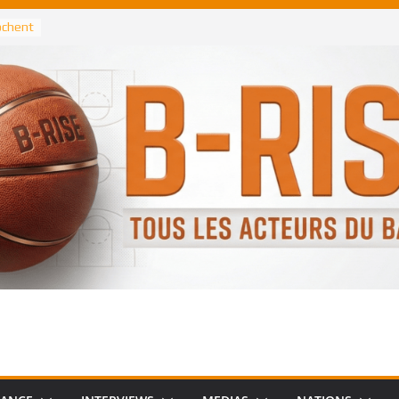
rochent
ataille
annis
 Greek
remier
, le
 Spurs
 :
de
 élu
n NBA