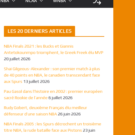
NBA
NCAA
WNBA
LES 20 DERNIERS ARTICLES
NBA Finals 2021 : les Bucks et Giannis
Antetokounmpo triomphent, le Greek Freek élu MVP
20 juillet 2026
Shai Gilgeous-Alexander : son premier match à plus
de 40 points en NBA, le canadien transcendant face
aux Spurs
13 juillet 2026
Pau Gasol dans l’histoire en 2002 : premier européen
sacré Rookie de l’année
6 juillet 2026
Rudy Gobert, deuxième Français élu meilleur
défenseur d’une saison NBA
26 juin 2026
NBA Finals 2005 : les Spurs décrochent un troisième
titre NBA, la rude bataille face aux Pistons
23 juin