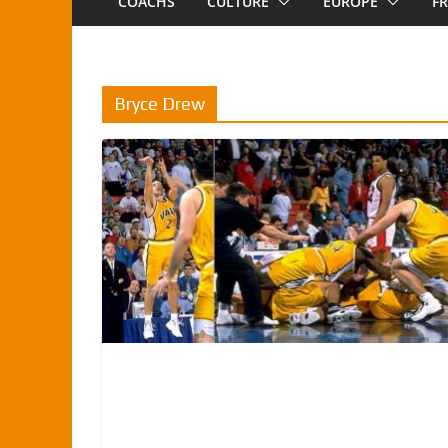
COACHS
CULTURE
EUROPE
F
Bryce Drew