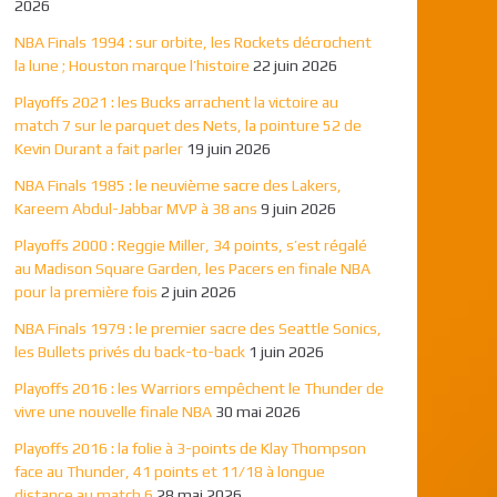
2026
NBA Finals 1994 : sur orbite, les Rockets décrochent
la lune ; Houston marque l’histoire
22 juin 2026
Playoffs 2021 : les Bucks arrachent la victoire au
match 7 sur le parquet des Nets, la pointure 52 de
Kevin Durant a fait parler
19 juin 2026
NBA Finals 1985 : le neuvième sacre des Lakers,
Kareem Abdul-Jabbar MVP à 38 ans
9 juin 2026
Playoffs 2000 : Reggie Miller, 34 points, s’est régalé
au Madison Square Garden, les Pacers en finale NBA
pour la première fois
2 juin 2026
NBA Finals 1979 : le premier sacre des Seattle Sonics,
les Bullets privés du back-to-back
1 juin 2026
Playoffs 2016 : les Warriors empêchent le Thunder de
vivre une nouvelle finale NBA
30 mai 2026
Playoffs 2016 : la folie à 3-points de Klay Thompson
face au Thunder, 41 points et 11/18 à longue
distance au match 6
28 mai 2026