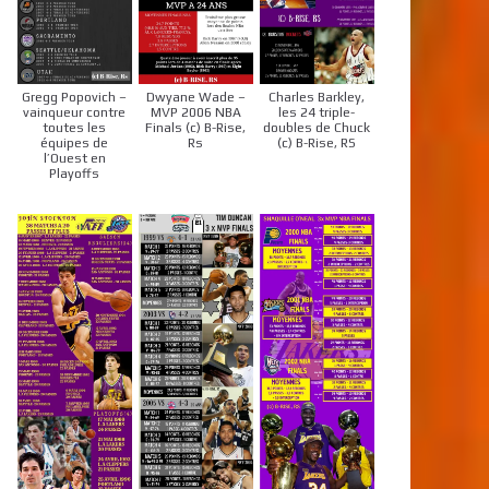
Gregg Popovich –
Dwyane Wade –
Charles Barkley,
vainqueur contre
MVP 2006 NBA
les 24 triple-
toutes les
Finals (c) B-Rise,
doubles de Chuck
équipes de
Rs
(c) B-Rise, RS
l’Ouest en
Playoffs