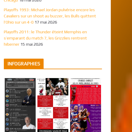
Playoffs 1993 : Michael Jordan pulvérise encore les
Cavaliers sur un shoot au buzzer, les Bulls quittent
l’Ohio sur un 4-0
17 mai 2026
Playoffs 2011 : le Thunder éteint Memphis en
s’emparant du match 7, les Grizzlies rentrent
hiberner
15 mai 2026
INFOGRAPHIES