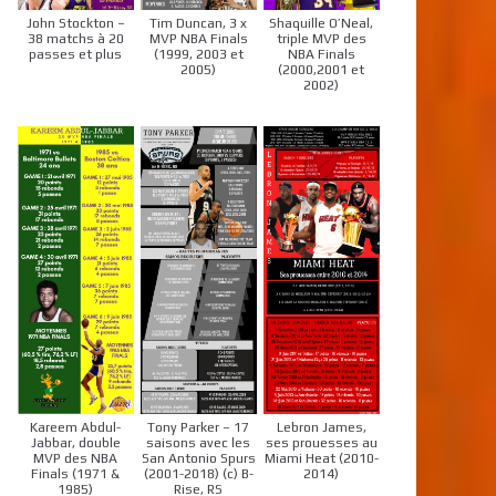
John Stockton –
Tim Duncan, 3 x
Shaquille O’Neal,
38 matchs à 20
MVP NBA Finals
triple MVP des
passes et plus
(1999, 2003 et
NBA Finals
2005)
(2000,2001 et
2002)
Kareem Abdul-
Tony Parker – 17
Lebron James,
Jabbar, double
saisons avec les
ses prouesses au
MVP des NBA
San Antonio Spurs
Miami Heat (2010-
Finals (1971 &
(2001-2018) (c) B-
2014)
1985)
Rise, RS