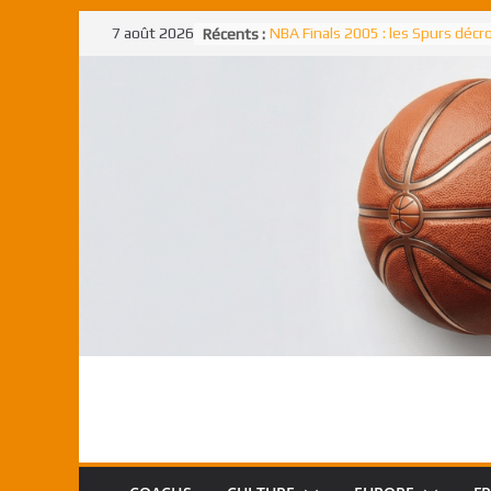
Passer
7 août 2026
Récents :
NBA Finals 2005 : les Spurs déc
au
un troisième titre NBA, la rude b
face aux Pistons
contenu
NBA Finals 2021 : les Bucks et Gi
Antetokounmpo triomphent, le
Freek élu MVP
Shai Gilgeous-Alexander : son p
match à plus de 40 points en NBA
canadien transcendant face aux
Pau Gasol dans l’histoire en 2002
premier européen sacré Rookie 
l’année
Rudy Gobert, deuxième Français
meilleur défenseur d’une saiso