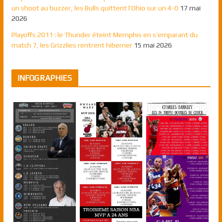
un shoot au buzzer, les Bulls quittent l’Ohio sur un 4-0
17 mai
2026
Playoffs 2011 : le Thunder éteint Memphis en s’emparant du
match 7, les Grizzlies rentrent hiberner
15 mai 2026
INFOGRAPHIES