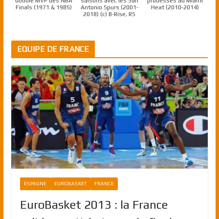
double MVP des NBA
saisons avec les San
prouesses au Miami
Finals (1971 & 1985)
Antonio Spurs (2001-
Heat (2010-2014)
2018) (c) B-Rise, RS
EQUIPE DE FRANCE
ESPAGNE
EUROBASKET
FRANCE
EuroBasket 2013 : la France