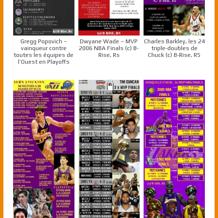
Gregg Popovich –
Dwyane Wade – MVP
Charles Barkley, les 24
vainqueur contre
2006 NBA Finals (c) B-
triple-doubles de
toutes les équipes de
Rise, Rs
Chuck (c) B-Rise, RS
l’Ouest en Playoffs