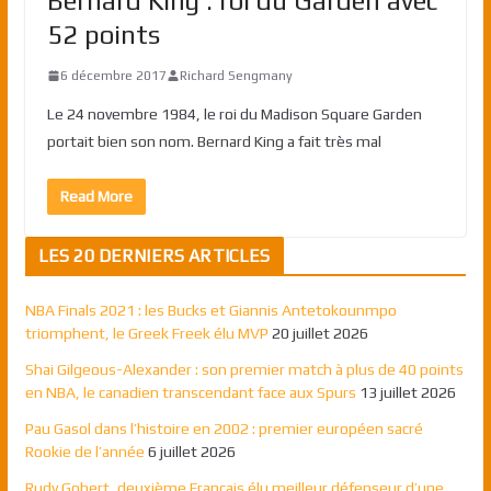
Bernard King : roi du Garden avec
52 points
6 décembre 2017
Richard Sengmany
Le 24 novembre 1984, le roi du Madison Square Garden
portait bien son nom. Bernard King a fait très mal
Read More
LES 20 DERNIERS ARTICLES
NBA Finals 2021 : les Bucks et Giannis Antetokounmpo
triomphent, le Greek Freek élu MVP
20 juillet 2026
Shai Gilgeous-Alexander : son premier match à plus de 40 points
en NBA, le canadien transcendant face aux Spurs
13 juillet 2026
Pau Gasol dans l’histoire en 2002 : premier européen sacré
Rookie de l’année
6 juillet 2026
Rudy Gobert, deuxième Français élu meilleur défenseur d’une