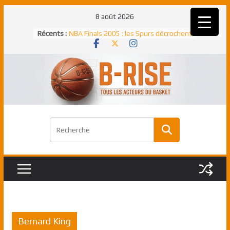
Passer
8 août 2026
au
Récents :
NBA Finals 2005 : les Spurs décrochent
contenu
un troisième titre NBA, la rude bataille
face aux Pistons
NBA Finals 2021 : les Bucks et Giannis
Antetokounmpo triomphent, le Greek
Freek élu MVP
Shai Gilgeous-Alexander : son premier
match à plus de 40 points en NBA, le
canadien transcendant face aux Spurs
Pau Gasol dans l’histoire en 2002 :
premier européen sacré Rookie de
l’année
Rudy Gobert, deuxième Français élu
meilleur défenseur d’une saison NBA
Bernard King