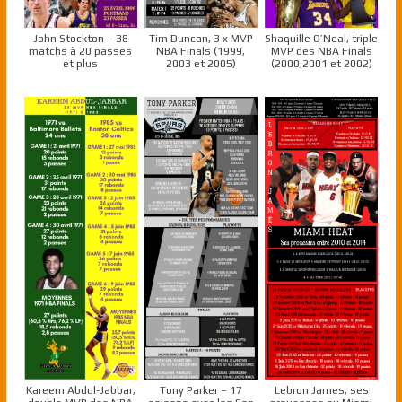
John Stockton – 38
Tim Duncan, 3 x MVP
Shaquille O’Neal, triple
matchs à 20 passes
NBA Finals (1999,
MVP des NBA Finals
et plus
2003 et 2005)
(2000,2001 et 2002)
Kareem Abdul-Jabbar,
Tony Parker – 17
Lebron James, ses