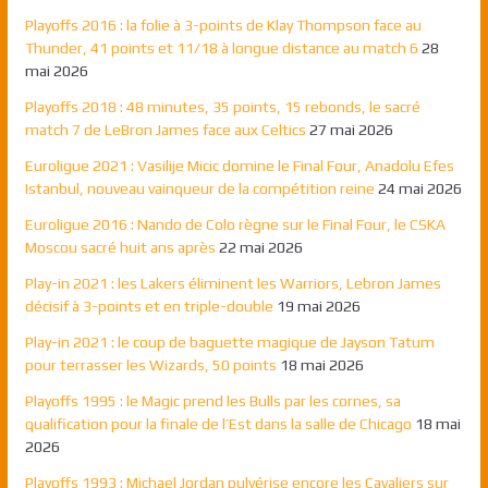
Playoffs 2016 : la folie à 3-points de Klay Thompson face au
Thunder, 41 points et 11/18 à longue distance au match 6
28
mai 2026
Playoffs 2018 : 48 minutes, 35 points, 15 rebonds, le sacré
match 7 de LeBron James face aux Celtics
27 mai 2026
Euroligue 2021 : Vasilije Micic domine le Final Four, Anadolu Efes
Istanbul, nouveau vainqueur de la compétition reine
24 mai 2026
Euroligue 2016 : Nando de Colo règne sur le Final Four, le CSKA
Moscou sacré huit ans après
22 mai 2026
Play-in 2021 : les Lakers éliminent les Warriors, Lebron James
décisif à 3-points et en triple-double
19 mai 2026
Play-in 2021 : le coup de baguette magique de Jayson Tatum
pour terrasser les Wizards, 50 points
18 mai 2026
Playoffs 1995 : le Magic prend les Bulls par les cornes, sa
qualification pour la finale de l’Est dans la salle de Chicago
18 mai
2026
Playoffs 1993 : Michael Jordan pulvérise encore les Cavaliers sur