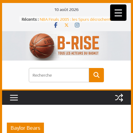
Passer
10 août 2026
au
Récents :
NBA Finals 2005 : les Spurs décrochent
contenu
un troisième titre NBA, la rude bataille
face aux Pistons
NBA Finals 2021 : les Bucks et Giannis
Antetokounmpo triomphent, le Greek
Freek élu MVP
Shai Gilgeous-Alexander : son premier
match à plus de 40 points en NBA, le
canadien transcendant face aux Spurs
Pau Gasol dans l’histoire en 2002 :
premier européen sacré Rookie de
l’année
Rudy Gobert, deuxième Français élu
meilleur défenseur d’une saison NBA
Baylor Bears