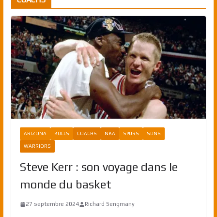
ARIZONA
BULLS
COACHS
NBA
SPURS
SUNS
WARRIORS
Steve Kerr : son voyage dans le
monde du basket
27 septembre 2024
Richard Sengmany