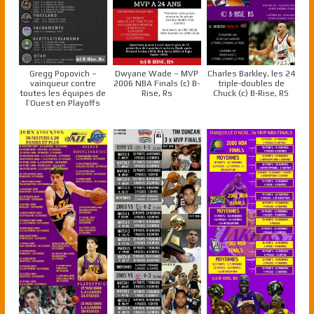
Gregg Popovich –
Dwyane Wade – MVP
Charles Barkley, les 24
vainqueur contre
2006 NBA Finals (c) B-
triple-doubles de
toutes les équipes de
Rise, Rs
Chuck (c) B-Rise, RS
l’Ouest en Playoffs