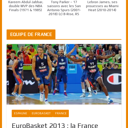
Kareem Abdul-Jabbar,
Tony Parker – 17
Lebron James, ses
double MVP des NBA
saisons avec les San
prouesses au Miami
Finals (1971 & 1985)
Antonio Spurs (2001-
Heat (2010-2014)
2018) (c) B-Rise, RS
EQUIPE DE FRANCE
ESPAGNE
EUROBASKET
FRANCE
EuroBasket 2013 : la France