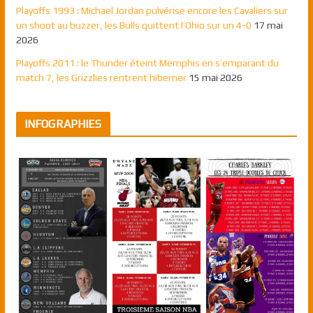
Playoffs 1993 : Michael Jordan pulvérise encore les Cavaliers sur
un shoot au buzzer, les Bulls quittent l’Ohio sur un 4-0
17 mai
2026
Playoffs 2011 : le Thunder éteint Memphis en s’emparant du
match 7, les Grizzlies rentrent hiberner
15 mai 2026
INFOGRAPHIES