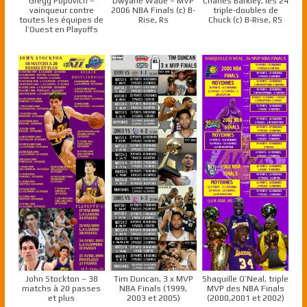
Gregg Popovich –
Dwyane Wade – MVP
Charles Barkley, les 24
vainqueur contre
2006 NBA Finals (c) B-
triple-doubles de
toutes les équipes de
Rise, Rs
Chuck (c) B-Rise, RS
l’Ouest en Playoffs
John Stockton – 38
Tim Duncan, 3 x MVP
Shaquille O’Neal, triple
matchs à 20 passes
NBA Finals (1999,
MVP des NBA Finals
et plus
2003 et 2005)
(2000,2001 et 2002)