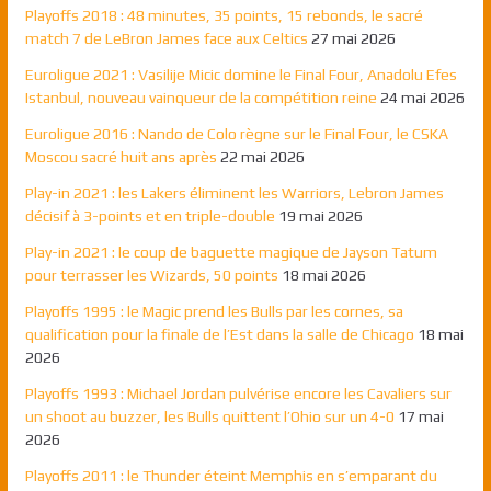
Playoffs 2018 : 48 minutes, 35 points, 15 rebonds, le sacré
match 7 de LeBron James face aux Celtics
27 mai 2026
Euroligue 2021 : Vasilije Micic domine le Final Four, Anadolu Efes
Istanbul, nouveau vainqueur de la compétition reine
24 mai 2026
Euroligue 2016 : Nando de Colo règne sur le Final Four, le CSKA
Moscou sacré huit ans après
22 mai 2026
Play-in 2021 : les Lakers éliminent les Warriors, Lebron James
décisif à 3-points et en triple-double
19 mai 2026
Play-in 2021 : le coup de baguette magique de Jayson Tatum
pour terrasser les Wizards, 50 points
18 mai 2026
Playoffs 1995 : le Magic prend les Bulls par les cornes, sa
qualification pour la finale de l’Est dans la salle de Chicago
18 mai
2026
Playoffs 1993 : Michael Jordan pulvérise encore les Cavaliers sur
un shoot au buzzer, les Bulls quittent l’Ohio sur un 4-0
17 mai
2026
Playoffs 2011 : le Thunder éteint Memphis en s’emparant du