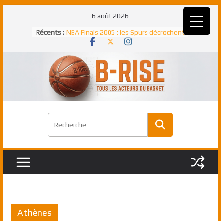
Passer
6 août 2026
au
Récents :
NBA Finals 2005 : les Spurs décrochent
contenu
un troisième titre NBA, la rude bataille
face aux Pistons
NBA Finals 2021 : les Bucks et Giannis
Antetokounmpo triomphent, le Greek
Freek élu MVP
Shai Gilgeous-Alexander : son premier
match à plus de 40 points en NBA, le
canadien transcendant face aux Spurs
Pau Gasol dans l’histoire en 2002 :
premier européen sacré Rookie de
l’année
Rudy Gobert, deuxième Français élu
meilleur défenseur d’une saison NBA
Athènes