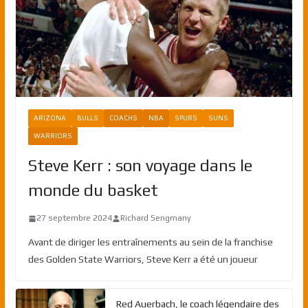
ARIZONA
BULLS
COACHS
NBA
SPURS
SUNS
WARRIORS
Steve Kerr : son voyage dans le
monde du basket
27 septembre 2024
Richard Sengmany
Avant de diriger les entraînements au sein de la franchise
des Golden State Warriors, Steve Kerr a été un joueur
Red Auerbach, le coach légendaire des