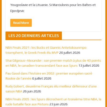
Yougoslavie et la Lituanie. Si Marciulonis pour les Baltes et
Djordjevic
Read More
LES 20 DERNIERS ARTICLES
NBA Finals 2021 : les Bucks et Giannis Antetokounmpo
triomphent, le Greek Freek élu MVP
20 juillet 2026
Shai Gilgeous-Alexander : son premier match à plus de 40 points
en NBA, le canadien transcendant face aux Spurs
13 juillet 2026
Pau Gasol dans l’histoire en 2002 : premier européen sacré
Rookie de l’année
6 juillet 2026
Rudy Gobert, deuxième Français élu meilleur défenseur d’une
saison NBA
26 juin 2026
NBA Finals 2005 : les Spurs décrochent un troisième titre NBA, la
rude bataille face aux Pistons
23 juin 2026