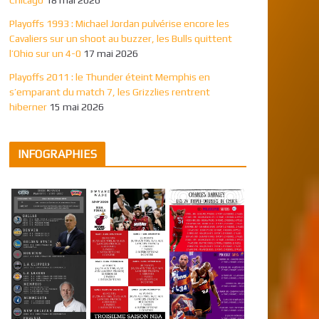
Playoffs 1993 : Michael Jordan pulvérise encore les
Cavaliers sur un shoot au buzzer, les Bulls quittent
l’Ohio sur un 4-0
17 mai 2026
Playoffs 2011 : le Thunder éteint Memphis en
s’emparant du match 7, les Grizzlies rentrent
hiberner
15 mai 2026
INFOGRAPHIES