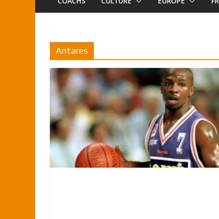
COACHS
CULTURE
EUROPE
F
Antares