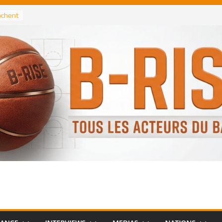
rochent
ataille
annis
 Greek
remier
, le
 Spurs
 :
de
 élu
n NBA