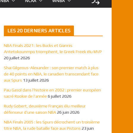
NBA
NCAA
WNBA
LES 20 DERNIERS ARTICLES
NBA Finals 2021 : les Bucks et Giannis
Antetokounmpo triomphent, le Greek Freek élu MVP
20 juillet 2026
Shai Gilgeous-Alexander : son premier match à plus
de 40 points en NBA, le canadien transcendant face
aux Spurs
13 juillet 2026
Pau Gasol dans l’histoire en 2002 : premier européen
sacré Rookie de l’année
6 juillet 2026
Rudy Gobert, deuxième Français élu meilleur
défenseur d’une saison NBA
26 juin 2026
NBA Finals 2005 : les Spurs décrochent un troisième
titre NBA, la rude bataille face aux Pistons
23 juin