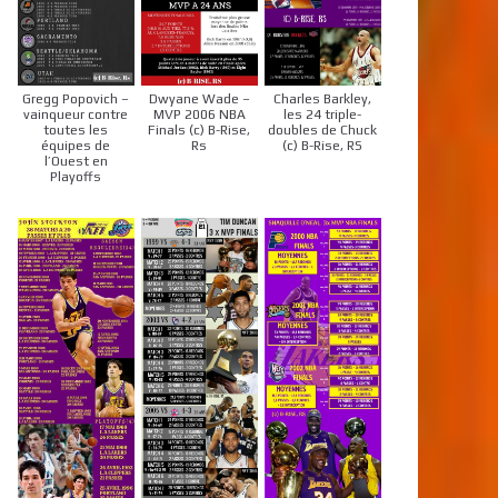
Gregg Popovich –
Dwyane Wade –
Charles Barkley,
vainqueur contre
MVP 2006 NBA
les 24 triple-
toutes les
Finals (c) B-Rise,
doubles de Chuck
équipes de
Rs
(c) B-Rise, RS
l’Ouest en
Playoffs