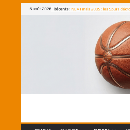
Passer
6 août 2026
Récents :
NBA Finals 2005 : les Spurs déc
au
un troisième titre NBA, la rude b
face aux Pistons
contenu
NBA Finals 2021 : les Bucks et Gi
Antetokounmpo triomphent, le
Freek élu MVP
Shai Gilgeous-Alexander : son p
match à plus de 40 points en NBA
canadien transcendant face aux
Pau Gasol dans l’histoire en 2002
premier européen sacré Rookie 
l’année
Rudy Gobert, deuxième Français
meilleur défenseur d’une saiso