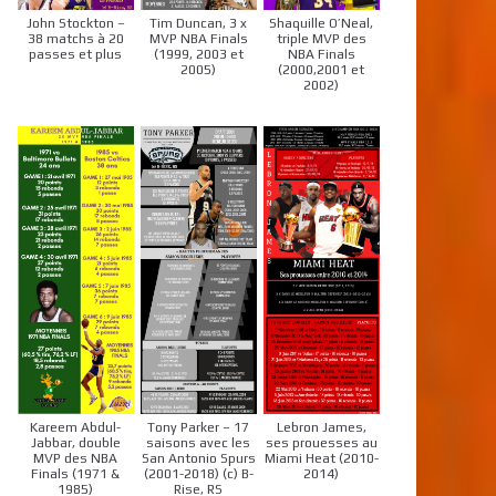
John Stockton –
Tim Duncan, 3 x
Shaquille O’Neal,
38 matchs à 20
MVP NBA Finals
triple MVP des
passes et plus
(1999, 2003 et
NBA Finals
2005)
(2000,2001 et
2002)
Kareem Abdul-
Tony Parker – 17
Lebron James,
Jabbar, double
saisons avec les
ses prouesses au
MVP des NBA
San Antonio Spurs
Miami Heat (2010-
Finals (1971 &
(2001-2018) (c) B-
2014)
1985)
Rise, RS