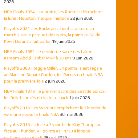
2026
NBA Finals 1994 : sur orbite, les Rockets décrochent
la lune ; Houston marque l’histoire
22 juin 2026
Playoffs 2021 : les Bucks arrachent la victoire au
match 7 sur le parquet des Nets, la pointure 52 de
Kevin Durant a fait parler
19 juin 2026
NBA Finals 1985 : le neuvième sacre des Lakers,
Kareem Abdul-Jabbar MVP à 38 ans
9 juin 2026
Playoffs 2000 : Reggie Miller, 34 points, s’est régalé
au Madison Square Garden, les Pacers en finale NBA
pour la première fois
2 juin 2026
NBA Finals 1979 : le premier sacre des Seattle Sonics,
les Bullets privés du back-to-back
1 juin 2026
Playoffs 2016 : les Warriors empêchent le Thunder de
vivre une nouvelle finale NBA
30 mai 2026
Playoffs 2016 : la folie à 3-points de Klay Thompson
face au Thunder, 41 points et 11/18 à longue
distance au match 6
28 mai 2026