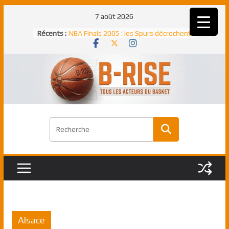
Passer
7 août 2026
au
Récents :
NBA Finals 2005 : les Spurs décrochent
contenu
un troisième titre NBA, la rude bataille
face aux Pistons
NBA Finals 2021 : les Bucks et Giannis
Antetokounmpo triomphent, le Greek
Freek élu MVP
Shai Gilgeous-Alexander : son premier
match à plus de 40 points en NBA, le
canadien transcendant face aux Spurs
Pau Gasol dans l’histoire en 2002 :
premier européen sacré Rookie de
l’année
Rudy Gobert, deuxième Français élu
meilleur défenseur d’une saison NBA
Alsace