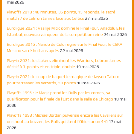
mai 2026
Playoffs 2018 : 48 minutes, 35 points, 15 rebonds, le sacré
match 7 de LeBron James face aux Celtics
27 mai 2026
Euroligue 2021 : Vasilije Micic domine le Final Four, Anadolu Efes
Istanbul, nouveau vainqueur de la compétition reine
24 mai 2026
Euroligue 2016 : Nando de Colo règne sur le Final Four, le CSKA
Moscou sacré huit ans après
22 mai 2026
Play-in 2021 : les Lakers éliminent les Warriors, Lebron James
décisif à 3-points et en triple-double
19 mai 2026
Play-in 2021 : le coup de baguette magique de Jayson Tatum
pour terrasser les Wizards, 50 points
18 mai 2026
Playoffs 1995 : le Magic prend les Bulls par les cornes, sa
qualification pour la finale de l’Est dans la salle de Chicago
18 mai
2026
Playoffs 1993 : Michael Jordan pulvérise encore les Cavaliers sur
un shoot au buzzer, les Bulls quittent l’Ohio sur un 4-0
17 mai
2026