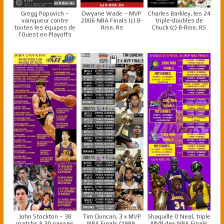
Gregg Popovich –
Dwyane Wade – MVP
Charles Barkley, les 24
vainqueur contre
2006 NBA Finals (c) B-
triple-doubles de
toutes les équipes de
Rise, Rs
Chuck (c) B-Rise, RS
l’Ouest en Playoffs
John Stockton – 38
Tim Duncan, 3 x MVP
Shaquille O’Neal, triple
matchs à 20 passes
NBA Finals (1999,
MVP des NBA Finals