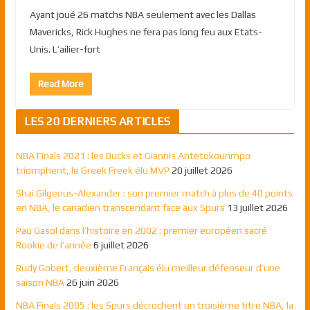
Ayant joué 26 matchs NBA seulement avec les Dallas
Mavericks, Rick Hughes ne fera pas long feu aux Etats-
Unis. L’ailier-fort
Read More
LES 20 DERNIERS ARTICLES
NBA Finals 2021 : les Bucks et Giannis Antetokounmpo
triomphent, le Greek Freek élu MVP
20 juillet 2026
Shai Gilgeous-Alexander : son premier match à plus de 40 points
en NBA, le canadien transcendant face aux Spurs
13 juillet 2026
Pau Gasol dans l’histoire en 2002 : premier européen sacré
Rookie de l’année
6 juillet 2026
Rudy Gobert, deuxième Français élu meilleur défenseur d’une
saison NBA
26 juin 2026
NBA Finals 2005 : les Spurs décrochent un troisième titre NBA, la