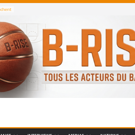
rochent
ataille
annis
 Greek
remier
, le
 Spurs
 :
de
 élu
n NBA