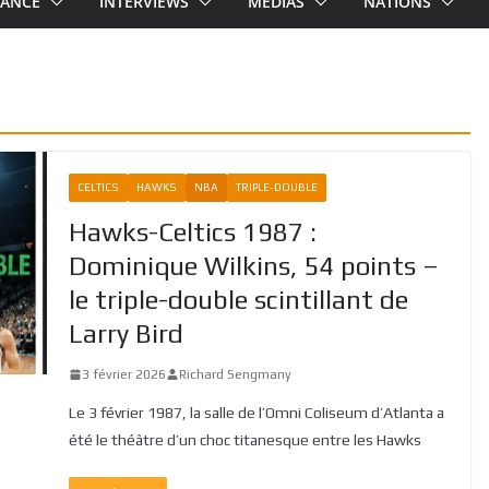
RANCE
INTERVIEWS
MEDIAS
NATIONS
CELTICS
HAWKS
NBA
TRIPLE-DOUBLE
Hawks-Celtics 1987 :
Dominique Wilkins, 54 points –
le triple-double scintillant de
Larry Bird
3 février 2026
Richard Sengmany
Le 3 février 1987, la salle de l’Omni Coliseum d’Atlanta a
été le théâtre d’un choc titanesque entre les Hawks