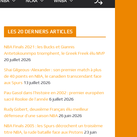
NBA
NCAA
WNBA
LES 20 DERNIERS ARTICLES
NBA Finals 2021 : les Bucks et Giannis
Antetokounmpo triomphent, le Greek Freek élu MVP
20 juillet 2026
Shai Gilgeous-Alexander : son premier match à plus
de 40 points en NBA, le canadien transcendant face
aux Spurs
13 juillet 2026
Pau Gasol dans l’histoire en 2002 : premier européen
sacré Rookie de l’année
6 juillet 2026
Rudy Gobert, deuxième Français élu meilleur
défenseur d’une saison NBA
26 juin 2026
NBA Finals 2005 : les Spurs décrochent un troisième
titre NBA, la rude bataille face aux Pistons
23 juin