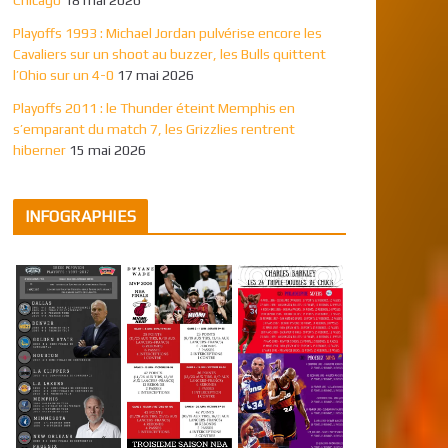
Playoffs 1993 : Michael Jordan pulvérise encore les
Cavaliers sur un shoot au buzzer, les Bulls quittent
l’Ohio sur un 4-0
17 mai 2026
Playoffs 2011 : le Thunder éteint Memphis en
s’emparant du match 7, les Grizzlies rentrent
hiberner
15 mai 2026
INFOGRAPHIES