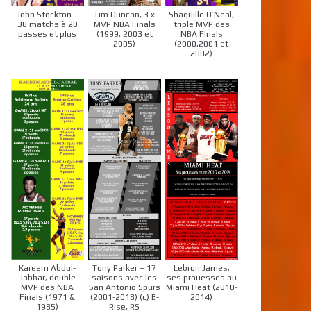
John Stockton –
Tim Duncan, 3 x
Shaquille O’Neal,
38 matchs à 20
MVP NBA Finals
triple MVP des
passes et plus
(1999, 2003 et
NBA Finals
2005)
(2000,2001 et
2002)
Kareem Abdul-
Tony Parker – 17
Lebron James,
Jabbar, double
saisons avec les
ses prouesses au
MVP des NBA
San Antonio Spurs
Miami Heat (2010-
Finals (1971 &
(2001-2018) (c) B-
2014)
1985)
Rise, RS