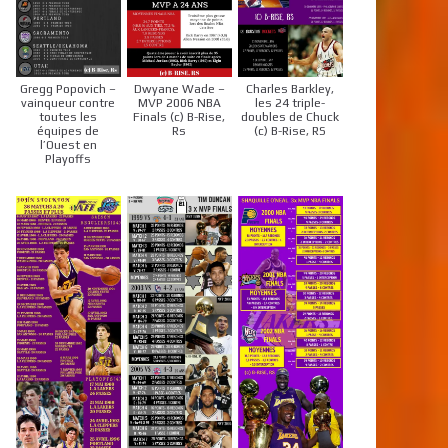
Gregg Popovich –
Dwyane Wade –
Charles Barkley,
vainqueur contre
MVP 2006 NBA
les 24 triple-
toutes les
Finals (c) B-Rise,
doubles de Chuck
équipes de
Rs
(c) B-Rise, RS
l’Ouest en
Playoffs