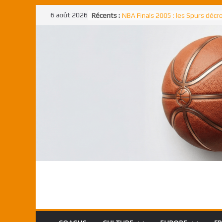
Passer
6 août 2026
Récents :
NBA Finals 2005 : les Spurs déc
au
un troisième titre NBA, la rude b
face aux Pistons
contenu
NBA Finals 2021 : les Bucks et Gi
Antetokounmpo triomphent, le
Freek élu MVP
Shai Gilgeous-Alexander : son p
match à plus de 40 points en NBA
canadien transcendant face aux
Pau Gasol dans l’histoire en 2002
premier européen sacré Rookie 
l’année
Rudy Gobert, deuxième Français
meilleur défenseur d’une saiso