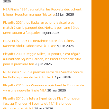
2026
NBA Finals 1994 : sur orbite, les Rockets décrochent
la lune ; Houston marque l’histoire
22 juin 2026
Playoffs 2021 : les Bucks arrachent la victoire au
match 7 sur le parquet des Nets, la pointure 52 de
Kevin Durant a fait parler
19 juin 2026
NBA Finals 1985 : le neuvième sacre des Lakers,
Kareem Abdul-Jabbar MVP à 38 ans
9 juin 2026
Playoffs 2000 : Reggie Miller, 34 points, s’est régalé
au Madison Square Garden, les Pacers en finale NBA
pour la première fois
2 juin 2026
NBA Finals 1979 : le premier sacre des Seattle Sonics,
les Bullets privés du back-to-back
1 juin 2026
Playoffs 2016 : les Warriors empêchent le Thunder de
vivre une nouvelle finale NBA
30 mai 2026
Playoffs 2016 : la folie à 3-points de Klay Thompson
face au Thunder, 41 points et 11/18 à longue
distance au match 6
28 mai 2026