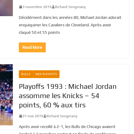
3 novembre 2019
Richard Sengmany
Décidément dans les années 80, Michael Jordan adorait
enquiquiner les Cavaliers de Cleveland. Après avoir
claqué 50 et 55 points
Read More
BULLS
NBA PLAYOFFS
Playoffs 1993 : Michael Jordan
assomme les Knicks – 54
points, 60 % aux tirs
31 mai 2019
Richard Sengmany
Après avoir recollé à 2-1, les Bulls de Chicago avaient
égalisé à 2 manches partout en finale de conférence