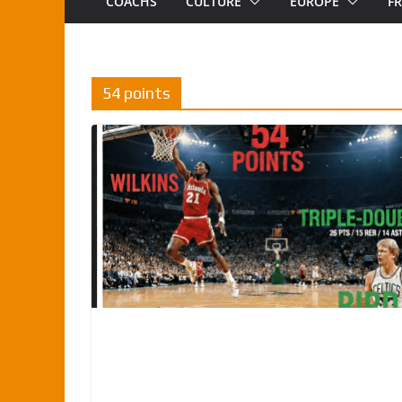
COACHS
CULTURE
EUROPE
F
54 points