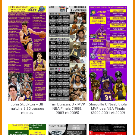
John Stockton – 38
Tim Duncan, 3 x MVP
Shaquille O’Neal, triple
matchs à 20 passes
NBA Finals (1999,
MVP des NBA Finals
et plus
2003 et 2005)
(2000,2001 et 2002)