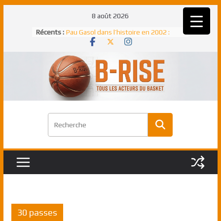
Passer
8 août 2026
au
Récents :
Pau Gasol dans l’histoire en 2002 :
contenu
premier européen sacré Rookie de
l’année
Rudy Gobert, deuxième Français élu
meilleur défenseur d’une saison NBA
NBA Finals 2005 : les Spurs décrochent
un troisième titre NBA, la rude bataille
face aux Pistons
NBA Finals 2021 : les Bucks et Giannis
Antetokounmpo triomphent, le Greek
Freek élu MVP
Shai Gilgeous-Alexander : son premier
match à plus de 40 points en NBA, le
canadien transcendant face aux Spurs
30 passes