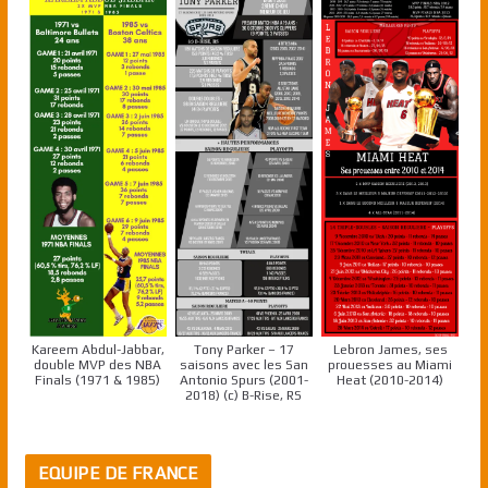
Kareem Abdul-Jabbar,
Tony Parker – 17
Lebron James, ses
double MVP des NBA
saisons avec les San
prouesses au Miami
Finals (1971 & 1985)
Antonio Spurs (2001-
Heat (2010-2014)
2018) (c) B-Rise, RS
EQUIPE DE FRANCE