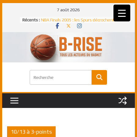
Passer
7 août 2026
au
Récents :
NBA Finals 2005 : les Spurs décrochent
contenu
un troisième titre NBA, la rude bataille
face aux Pistons
NBA Finals 2021 : les Bucks et Giannis
Antetokounmpo triomphent, le Greek
Freek élu MVP
Shai Gilgeous-Alexander : son premier
match à plus de 40 points en NBA, le
canadien transcendant face aux Spurs
Pau Gasol dans l’histoire en 2002 :
premier européen sacré Rookie de
l’année
Rudy Gobert, deuxième Français élu
meilleur défenseur d’une saison NBA
10/13 à 3-points