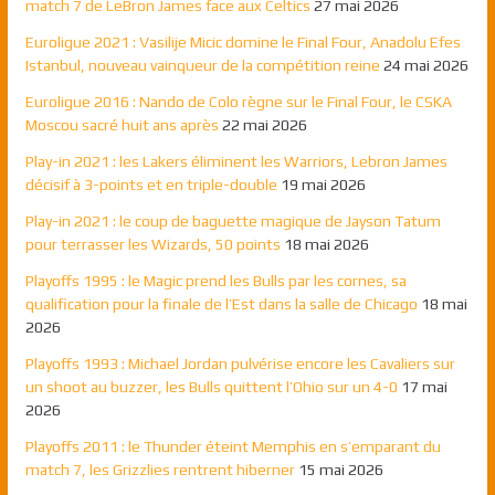
match 7 de LeBron James face aux Celtics
27 mai 2026
Euroligue 2021 : Vasilije Micic domine le Final Four, Anadolu Efes
Istanbul, nouveau vainqueur de la compétition reine
24 mai 2026
Euroligue 2016 : Nando de Colo règne sur le Final Four, le CSKA
Moscou sacré huit ans après
22 mai 2026
Play-in 2021 : les Lakers éliminent les Warriors, Lebron James
décisif à 3-points et en triple-double
19 mai 2026
Play-in 2021 : le coup de baguette magique de Jayson Tatum
pour terrasser les Wizards, 50 points
18 mai 2026
Playoffs 1995 : le Magic prend les Bulls par les cornes, sa
qualification pour la finale de l’Est dans la salle de Chicago
18 mai
2026
Playoffs 1993 : Michael Jordan pulvérise encore les Cavaliers sur
un shoot au buzzer, les Bulls quittent l’Ohio sur un 4-0
17 mai
2026
Playoffs 2011 : le Thunder éteint Memphis en s’emparant du
match 7, les Grizzlies rentrent hiberner
15 mai 2026