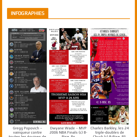
INFOGRAPHIES
Gregg Popovich –
Dwyane Wade – MVP
Charles Barkley, les 24
vainqueur contre
2006 NBA Finals (c) B-
triple-doubles de
toutes les équipes de
Rise, Rs
Chuck (c) B-Rise, RS