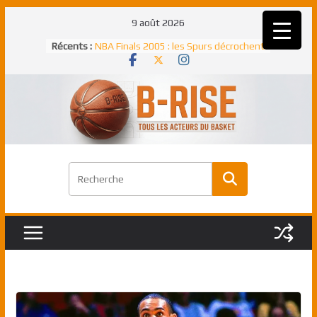
Passer
9 août 2026
Rudy Gobert, deuxième Français élu
au
Récents :
meilleur défenseur d’une saison NBA
contenu
NBA Finals 2005 : les Spurs décrochent
un troisième titre NBA, la rude bataille
face aux Pistons
NBA Finals 2021 : les Bucks et Giannis
Antetokounmpo triomphent, le Greek
Freek élu MVP
Shai Gilgeous-Alexander : son premier
match à plus de 40 points en NBA, le
canadien transcendant face aux Spurs
Pau Gasol dans l’histoire en 2002 :
premier européen sacré Rookie de
l’année