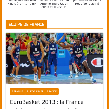
double MVP des NBA
saisons avec les San
prouesses au Miami
Finals (1971 & 1985)
Antonio Spurs (2001-
Heat (2010-2014)
2018) (c) B-Rise, RS
EQUIPE DE FRANCE
ESPAGNE
EUROBASKET
FRANCE
EuroBasket 2013 : la France