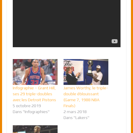
Infographie – Grant Hill,
James Worthy, le triple-
ses 29 triple-doubles
double éblouissant
avec les Detroit Pistons
(Game 7, 1988 NBA
5 octobre 2019
Finals)
Dans "Infographies"
2 mars 2018
Dans "Lakers"