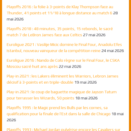
Playoffs 2016 : la folie à 3-points de Klay Thompson face au
Thunder, 41 points et 11/18 à longue distance au match 6
28
mai 2026
Playoffs 2018 : 48 minutes, 35 points, 15 rebonds, le sacré
match 7 de LeBron James face aux Celtics
27 mai 2026
Euroligue 2021 : Vasilije Micic domine le Final Four, Anadolu Efes
Istanbul, nouveau vainqueur de la compétition reine
24 mai 2026
Euroligue 2016 : Nando de Colo règne sur le Final Four, le CSKA
Moscou sacré huit ans après
22 mai 2026
Play-in 2021 : les Lakers éliminent les Warriors, Lebron James
décisif à 3-points et en triple-double
19 mai 2026
Play-in 2021 : le coup de baguette magique de Jayson Tatum
pour terrasser les Wizards, 50 points
18 mai 2026
Playoffs 1995 : le Magic prend les Bulls par les cornes, sa
qualification pour la finale de l’Est dans la salle de Chicago
18 mai
2026
Playoffs 1993 : Michael Jordan pulvérise encore les Cavaliers sur