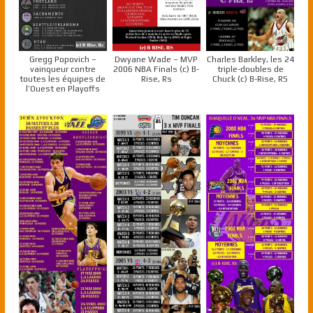
Gregg Popovich –
Dwyane Wade – MVP
Charles Barkley, les 24
vainqueur contre
2006 NBA Finals (c) B-
triple-doubles de
toutes les équipes de
Rise, Rs
Chuck (c) B-Rise, RS
l’Ouest en Playoffs