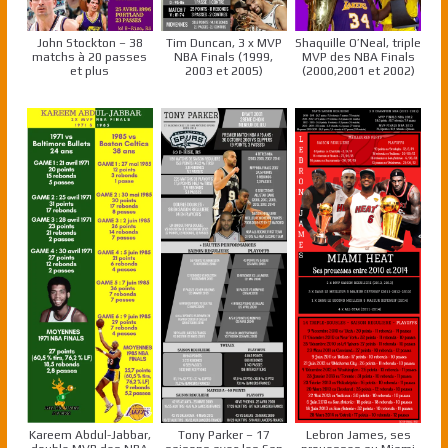
John Stockton – 38
Tim Duncan, 3 x MVP
Shaquille O’Neal, triple
matchs à 20 passes
NBA Finals (1999,
MVP des NBA Finals
et plus
2003 et 2005)
(2000,2001 et 2002)
Kareem Abdul-Jabbar,
Tony Parker – 17
Lebron James, ses