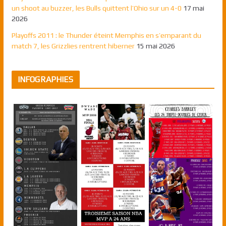
un shoot au buzzer, les Bulls quittent l’Ohio sur un 4-0
17 mai
2026
Playoffs 2011 : le Thunder éteint Memphis en s’emparant du
match 7, les Grizzlies rentrent hiberner
15 mai 2026
INFOGRAPHIES