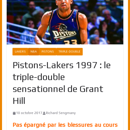
LAKERS
NBA
PISTONS
TRIPLE-DOUBLE
Pistons-Lakers 1997 : le
triple-double
sensationnel de Grant
Hill
10 octobre 2017
Richard Sengmany
Pas épargné par les blessures au cours