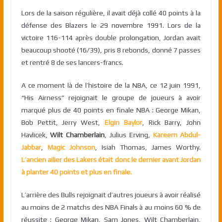
Lors de la saison régulière, il avait déjà collé 40 points à la
défense des Blazers le 29 novembre 1991. Lors de la
victoire 116-114 après double prolongation, Jordan avait
beaucoup shooté (16/39), pris 8 rebonds, donné 7 passes
et rentré 8 de ses lancers-francs.
A ce moment là de l’histoire de la NBA, ce 12 juin 1991,
“His Airness” rejoignait le groupe de joueurs à avoir
marqué plus de 40 points en finale NBA : George Mikan,
Bob Pettit, Jerry West,
Elgin Baylor
, Rick Barry, John
Havlicek,
Wilt Chamberlain
, Julius Erving,
Kareem Abdul-
Jabbar
,
Magic Johnson
, Isiah Thomas, James Worthy.
L’ancien ailier des Lakers était donc le dernier avant Jordan
à planter 40 points et plus en finale.
L’arrière des Bulls rejoignait d’autres joueurs à avoir réalisé
au moins de 2 matchs des NBA Finals à au moins 60 % de
réussite : George Mikan, Sam Jones, Wilt Chamberlain,