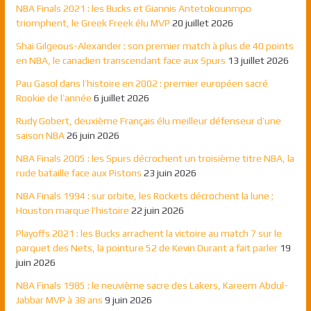
NBA Finals 2021 : les Bucks et Giannis Antetokounmpo
triomphent, le Greek Freek élu MVP
20 juillet 2026
Shai Gilgeous-Alexander : son premier match à plus de 40 points
en NBA, le canadien transcendant face aux Spurs
13 juillet 2026
Pau Gasol dans l’histoire en 2002 : premier européen sacré
Rookie de l’année
6 juillet 2026
Rudy Gobert, deuxième Français élu meilleur défenseur d’une
saison NBA
26 juin 2026
NBA Finals 2005 : les Spurs décrochent un troisième titre NBA, la
rude bataille face aux Pistons
23 juin 2026
NBA Finals 1994 : sur orbite, les Rockets décrochent la lune ;
Houston marque l’histoire
22 juin 2026
Playoffs 2021 : les Bucks arrachent la victoire au match 7 sur le
parquet des Nets, la pointure 52 de Kevin Durant a fait parler
19
juin 2026
NBA Finals 1985 : le neuvième sacre des Lakers, Kareem Abdul-
Jabbar MVP à 38 ans
9 juin 2026