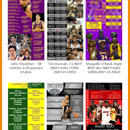
John Stockton – 38
Tim Duncan, 3 x MVP
Shaquille O’Neal, triple
matchs à 20 passes
NBA Finals (1999,
MVP des NBA Finals
et plus
2003 et 2005)
(2000,2001 et 2002)