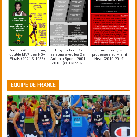
Kareem Abdul-Jabbar,
Tony Parker – 17
Lebron James, ses
double MVP des NBA
saisons avec les San
prouesses au Miami
Finals (1971 & 1985)
Antonio Spurs (2001-
Heat (2010-2014)
2018) (c) B-Rise, RS
EQUIPE DE FRANCE