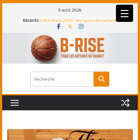
Passer
9 août 2026
au
Rudy Gobert, deuxième Français élu
Récents :
contenu
meilleur défenseur d’une saison NBA
NBA Finals 2005 : les Spurs décrochent
un troisième titre NBA, la rude bataille
face aux Pistons
NBA Finals 2021 : les Bucks et Giannis
Antetokounmpo triomphent, le Greek
Freek élu MVP
Shai Gilgeous-Alexander : son premier
match à plus de 40 points en NBA, le
canadien transcendant face aux Spurs
Pau Gasol dans l’histoire en 2002 :
premier européen sacré Rookie de
l’année