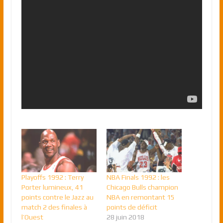
Playoffs 1992 : Terry
NBA Finals 1992 : les
Porter lumineux, 41
Chicago Bulls champion
points contre le Jazz au
NBA en remontant 15
match 2 des finales à
points de déficit
l’Ouest
28 juin 2018