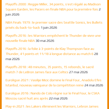
Playoffs 2000 : Reggie Miller, 34 points, s’est régalé au Madison
Square Garden, les Pacers en finale NBA pour la première fois
2
juin 2026
NBA Finals 1979 : le premier sacre des Seattle Sonics, les Bullets
privés du back-to-back
1 juin 2026
Playoffs 2016 : les Warriors empêchent le Thunder de vivre une
nouvelle finale NBA
30 mai 2026
Playoffs 2016 : la folie à 3-points de Klay Thompson face au
Thunder, 41 points et 11/18 à longue distance au match 6
28
mai 2026
Playoffs 2018 : 48 minutes, 35 points, 15 rebonds, le sacré
match 7 de LeBron James face aux Celtics
27 mai 2026
Euroligue 2021 : Vasilije Micic domine le Final Four, Anadolu Efes
Istanbul, nouveau vainqueur de la compétition reine
24 mai 2026
Euroligue 2016 : Nando de Colo règne sur le Final Four, le CSKA
Moscou sacré huit ans après
22 mai 2026
Play-in 2021 : les Lakers éliminent les Warriors, Lebron James