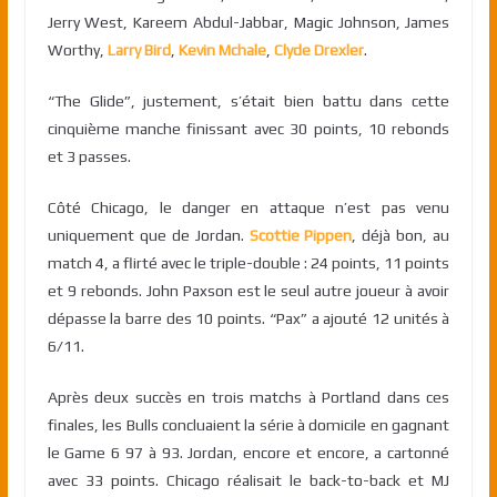
Jerry West, Kareem Abdul-Jabbar, Magic Johnson, James
Worthy,
Larry Bird
,
Kevin Mchale
,
Clyde Drexler
.
“The Glide”, justement, s’était bien battu dans cette
cinquième manche finissant avec 30 points, 10 rebonds
et 3 passes.
Côté Chicago, le danger en attaque n’est pas venu
uniquement que de Jordan.
Scottie Pippen
, déjà bon, au
match 4, a flirté avec le triple-double : 24 points, 11 points
et 9 rebonds. John Paxson est le seul autre joueur à avoir
dépasse la barre des 10 points. “Pax” a ajouté 12 unités à
6/11.
Après deux succès en trois matchs à Portland dans ces
finales, les Bulls concluaient la série à domicile en gagnant
le Game 6 97 à 93. Jordan, encore et encore, a cartonné
avec 33 points. Chicago réalisait le back-to-back et MJ