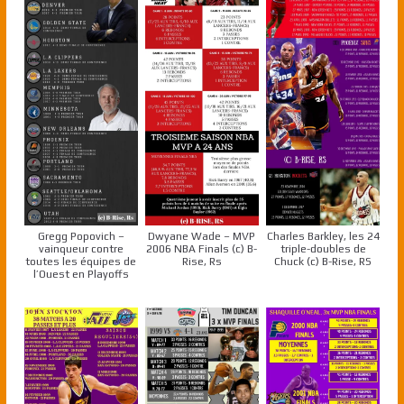
Gregg Popovich –
Dwyane Wade – MVP
Charles Barkley, les 24
vainqueur contre
2006 NBA Finals (c) B-
triple-doubles de
toutes les équipes de
Rise, Rs
Chuck (c) B-Rise, RS
l’Ouest en Playoffs