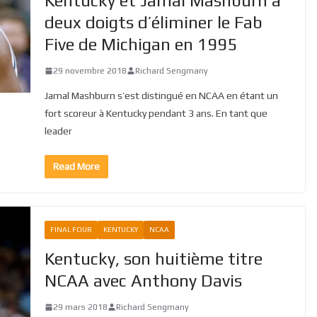
Kentucky et Jamal Mashburn à
deux doigts d’éliminer le Fab
Five de Michigan en 1995
29 novembre 2018
Richard Sengmany
Jamal Mashburn s’est distingué en NCAA en étant un
fort scoreur à Kentucky pendant 3 ans. En tant que
leader
Read More
FINAL FOUR
KENTUCKY
NCAA
Kentucky, son huitième titre
NCAA avec Anthony Davis
29 mars 2018
Richard Sengmany