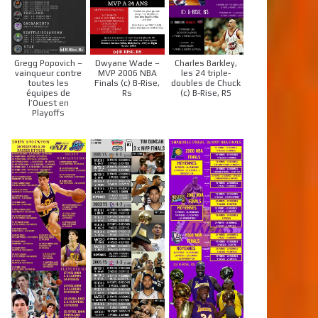
Gregg Popovich –
Dwyane Wade –
Charles Barkley,
vainqueur contre
MVP 2006 NBA
les 24 triple-
toutes les
Finals (c) B-Rise,
doubles de Chuck
équipes de
Rs
(c) B-Rise, RS
l’Ouest en
Playoffs