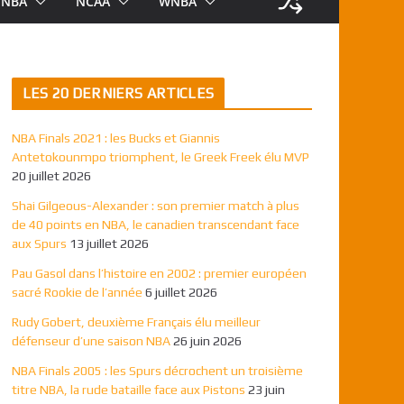
NBA
NCAA
WNBA
LES 20 DERNIERS ARTICLES
NBA Finals 2021 : les Bucks et Giannis
Antetokounmpo triomphent, le Greek Freek élu MVP
20 juillet 2026
Shai Gilgeous-Alexander : son premier match à plus
de 40 points en NBA, le canadien transcendant face
aux Spurs
13 juillet 2026
Pau Gasol dans l’histoire en 2002 : premier européen
sacré Rookie de l’année
6 juillet 2026
Rudy Gobert, deuxième Français élu meilleur
défenseur d’une saison NBA
26 juin 2026
NBA Finals 2005 : les Spurs décrochent un troisième
titre NBA, la rude bataille face aux Pistons
23 juin