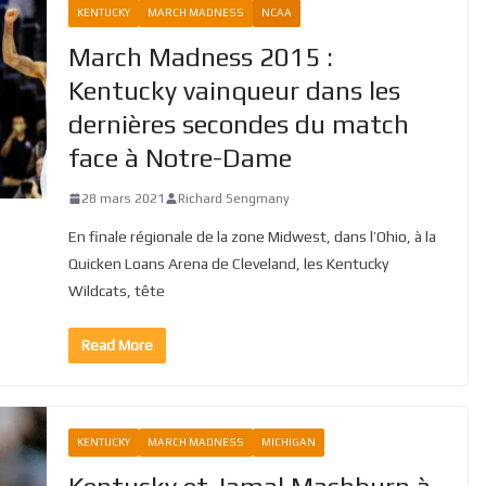
KENTUCKY
MARCH MADNESS
NCAA
March Madness 2015 :
Kentucky vainqueur dans les
dernières secondes du match
face à Notre-Dame
28 mars 2021
Richard Sengmany
En finale régionale de la zone Midwest, dans l’Ohio, à la
Quicken Loans Arena de Cleveland, les Kentucky
Wildcats, tête
Read More
KENTUCKY
MARCH MADNESS
MICHIGAN