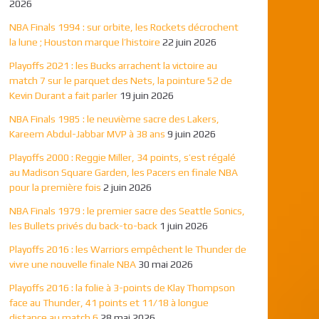
2026
NBA Finals 1994 : sur orbite, les Rockets décrochent
la lune ; Houston marque l’histoire
22 juin 2026
Playoffs 2021 : les Bucks arrachent la victoire au
match 7 sur le parquet des Nets, la pointure 52 de
Kevin Durant a fait parler
19 juin 2026
NBA Finals 1985 : le neuvième sacre des Lakers,
Kareem Abdul-Jabbar MVP à 38 ans
9 juin 2026
Playoffs 2000 : Reggie Miller, 34 points, s’est régalé
au Madison Square Garden, les Pacers en finale NBA
pour la première fois
2 juin 2026
NBA Finals 1979 : le premier sacre des Seattle Sonics,
les Bullets privés du back-to-back
1 juin 2026
Playoffs 2016 : les Warriors empêchent le Thunder de
vivre une nouvelle finale NBA
30 mai 2026
Playoffs 2016 : la folie à 3-points de Klay Thompson
face au Thunder, 41 points et 11/18 à longue
distance au match 6
28 mai 2026