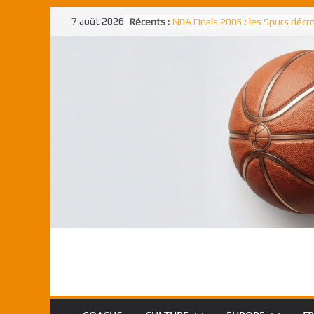
Passer
7 août 2026
Récents :
NBA Finals 2005 : les Spurs déc
au
un troisième titre NBA, la rude b
face aux Pistons
contenu
NBA Finals 2021 : les Bucks et Gi
Antetokounmpo triomphent, le
Freek élu MVP
Shai Gilgeous-Alexander : son p
match à plus de 40 points en NBA
canadien transcendant face aux
Pau Gasol dans l’histoire en 2002
premier européen sacré Rookie 
l’année
Rudy Gobert, deuxième Français
meilleur défenseur d’une saiso