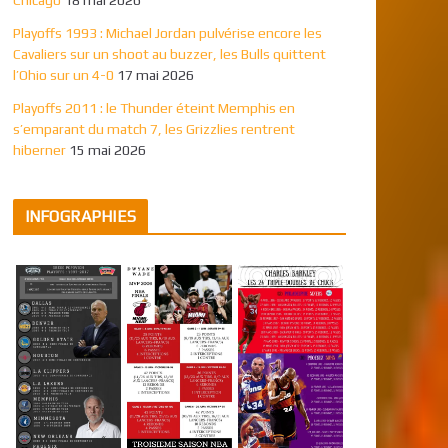
Playoffs 1993 : Michael Jordan pulvérise encore les
Cavaliers sur un shoot au buzzer, les Bulls quittent
l’Ohio sur un 4-0
17 mai 2026
Playoffs 2011 : le Thunder éteint Memphis en
s’emparant du match 7, les Grizzlies rentrent
hiberner
15 mai 2026
INFOGRAPHIES