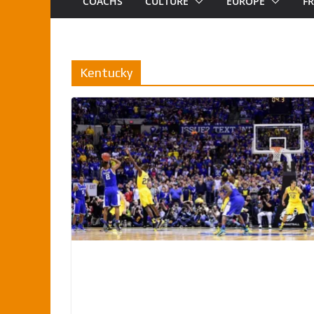
COACHS
CULTURE
EUROPE
F
Kentucky