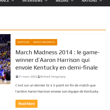
RANCE
INTERVIEWS
MEDIAS
NATIONS
KENTUCKY
MARCH MADNESS
March Madness 2014 : le game-
winner d’Aaron Harrison qui
envoie Kentucky en demi-finale
31 mars 2022
Richard Sengmany
C’est sur un dernier tir à 3-point en fin de match que
l’arrière Aaron Harrison envoie son équipe de Kentucky
Read More