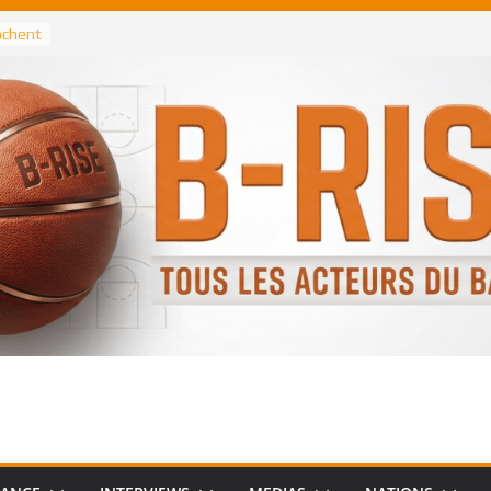
rochent
ataille
annis
 Greek
remier
, le
 Spurs
 :
de
 élu
n NBA