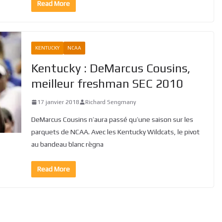
Read More
KENTUCKY
NCAA
Kentucky : DeMarcus Cousins,
meilleur freshman SEC 2010
17 janvier 2018
Richard Sengmany
DeMarcus Cousins n’aura passé qu’une saison sur les
parquets de NCAA. Avec les Kentucky Wildcats, le pivot
au bandeau blanc règna
Read More