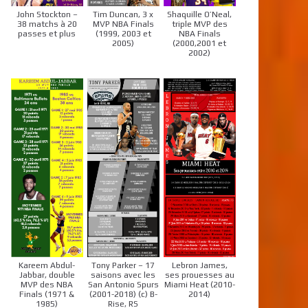
John Stockton –
Tim Duncan, 3 x
Shaquille O’Neal,
38 matchs à 20
MVP NBA Finals
triple MVP des
passes et plus
(1999, 2003 et
NBA Finals
2005)
(2000,2001 et
2002)
Kareem Abdul-
Tony Parker – 17
Lebron James,
Jabbar, double
saisons avec les
ses prouesses au
MVP des NBA
San Antonio Spurs
Miami Heat (2010-
Finals (1971 &
(2001-2018) (c) B-
2014)
1985)
Rise, RS