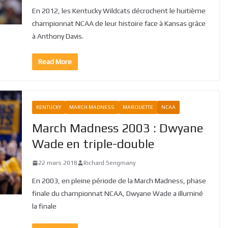
En 2012, les Kentucky Wildcats décrochent le huitième
championnat NCAA de leur histoire face à Kansas grâce
à Anthony Davis.
Read More
KENTUCKY
MARCH MADNESS
MARQUETTE
NCAA
March Madness 2003 : Dwyane
Wade en triple-double
22 mars 2018
Richard Sengmany
En 2003, en pleine période de la March Madness, phase
finale du championnat NCAA, Dwyane Wade a illuminé
la finale