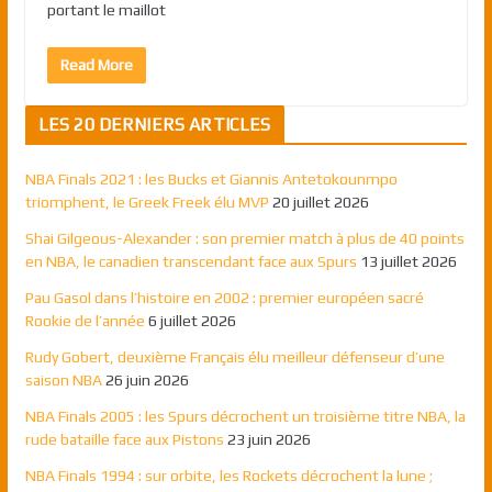
portant le maillot
Read More
LES 20 DERNIERS ARTICLES
NBA Finals 2021 : les Bucks et Giannis Antetokounmpo
triomphent, le Greek Freek élu MVP
20 juillet 2026
Shai Gilgeous-Alexander : son premier match à plus de 40 points
en NBA, le canadien transcendant face aux Spurs
13 juillet 2026
Pau Gasol dans l’histoire en 2002 : premier européen sacré
Rookie de l’année
6 juillet 2026
Rudy Gobert, deuxième Français élu meilleur défenseur d’une
saison NBA
26 juin 2026
NBA Finals 2005 : les Spurs décrochent un troisième titre NBA, la
rude bataille face aux Pistons
23 juin 2026
NBA Finals 1994 : sur orbite, les Rockets décrochent la lune ;