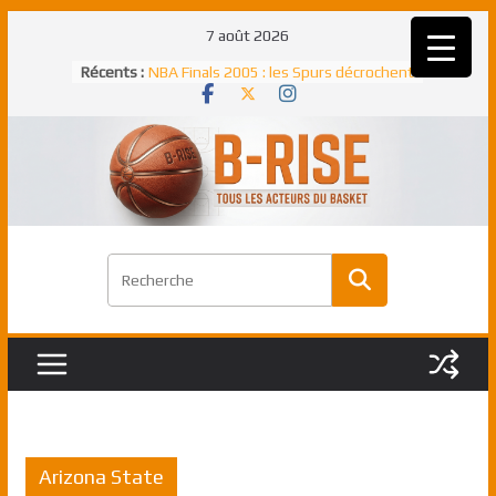
Passer
7 août 2026
au
Récents :
NBA Finals 2005 : les Spurs décrochent
contenu
un troisième titre NBA, la rude bataille
face aux Pistons
NBA Finals 2021 : les Bucks et Giannis
Antetokounmpo triomphent, le Greek
Freek élu MVP
Shai Gilgeous-Alexander : son premier
match à plus de 40 points en NBA, le
canadien transcendant face aux Spurs
Pau Gasol dans l’histoire en 2002 :
premier européen sacré Rookie de
l’année
Rudy Gobert, deuxième Français élu
meilleur défenseur d’une saison NBA
Arizona State