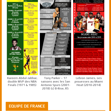
Kareem Abdul-Jabbar,
Tony Parker – 17
Lebron James, ses
double MVP des NBA
saisons avec les San
prouesses au Miami
Finals (1971 & 1985)
Antonio Spurs (2001-
Heat (2010-2014)
2018) (c) B-Rise, RS
EQUIPE DE FRANCE