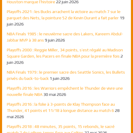
Houston marque l’histoire
22 juin 2026
Playoffs 2021 : les Bucks arrachent la victoire au match 7 sur le
parquet des Nets, la pointure 52 de Kevin Durant a fait parler
19
juin 2026
NBA Finals 1985 : le neuvième sacre des Lakers, Kareem Abdul-
Jabbar MVP à 38 ans
9 juin 2026
Playoffs 2000 : Reggie Miller, 34 points, s’est régalé au Madison
Square Garden, les Pacers en finale NBA pour la première fois
2
juin 2026
NBA Finals 1979 : le premier sacre des Seattle Sonics, les Bullets
privés du back-to-back
1 juin 2026
Playoffs 2016 : les Warriors empêchent le Thunder de vivre une
nouvelle finale NBA
30 mai 2026
Playoffs 2016 : la folie à 3-points de Klay Thompson face au
Thunder, 41 points et 11/18 à longue distance au match 6
28
mai 2026
Playoffs 2018 : 48 minutes, 35 points, 15 rebonds, le sacré
match 7 de LeBron James face aux Celtics
27 mai 2026